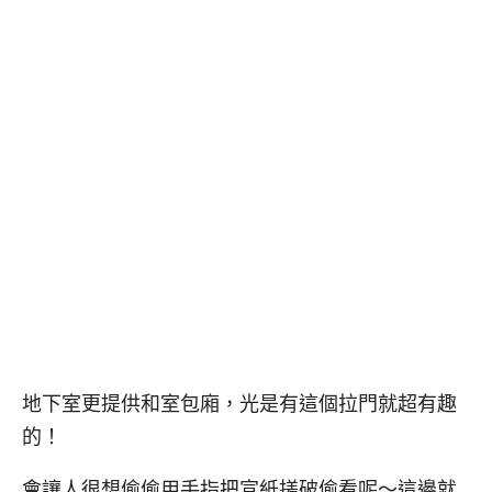
地下室更提供和室包廂，光是有這個拉門就超有趣
的！
會讓人很想偷偷用手指把宣紙搓破偷看呢～這邊就