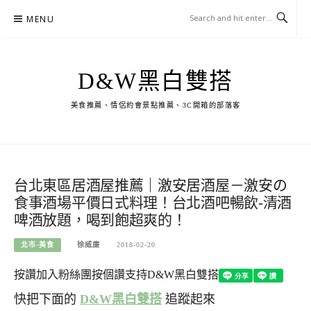
Skip
MENU
to
content
D&W黑白雙搭
美食推薦、情侶約會景點推薦、3C開箱的部落客
台北東區居酒屋推薦｜激安居酒屋－激安の
食事酒場平價日式料理！台北酒吧暢飲-清酒
啤酒放題，喝到飽超爽的！
北市-美食
徐威廉
2018-02-20
按讚加入粉絲團
按個讚支持D&W黑白雙搭
快把下面的
D&W黑白雙搭
追蹤起來