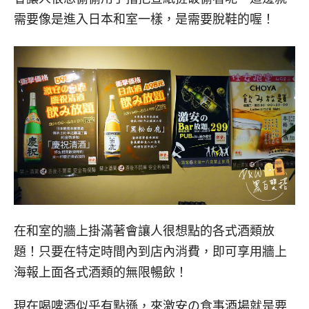
需要像是進入日本和室一樣，是需要脫鞋的喔！
在和室的牆上掛滿著會讓人很想點的各式酒類放
題！只要在特定時間內到店內消費，即可享用牆上
海報上面各式酒類的無限暢飲！
現在喝啤酒似乎有點遜，來激安の食事酒場就是要