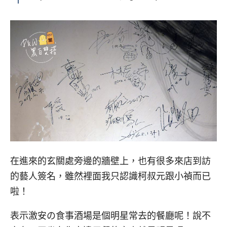
在進來的玄關處旁邊的牆壁上，也有很多來店到訪
的藝人簽名，雖然裡面我只認識柯叔元跟小禎而已
啦！
表示激安の食事酒場是個明星常去的餐廳呢！說不