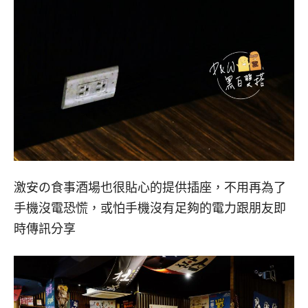
激安の食事酒場也很貼心的提供插座，不用再為了
手機沒電恐慌，或怕手機沒有足夠的電力跟朋友即
時傳訊分享