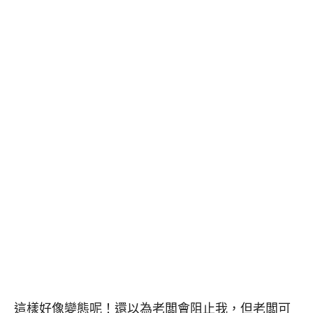
這樣好像變態呢！還以為老闆會阻止我，但老闆可