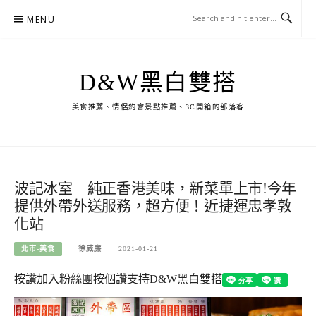
Skip
MENU
to
content
D&W黑白雙搭
美食推薦、情侶約會景點推薦、3C開箱的部落客
波記冰室｜純正香港美味，新菜單上市!今年
提供外帶外送服務，超方便！近捷運忠孝敦
化站
北市-美食
徐威廉
2021-01-21
按讚加入粉絲團
按個讚支持D&W黑白雙搭