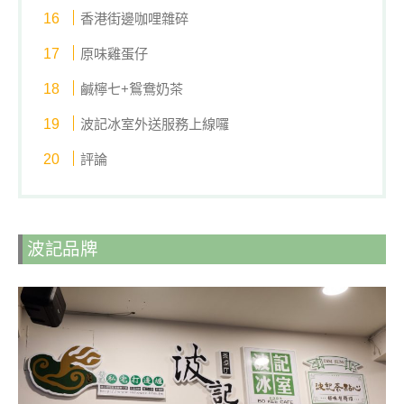
香港街邊咖哩雜碎
原味雞蛋仔
鹹檸七+鴛鴦奶茶
波記冰室外送服務上線囉
評論
波記品牌