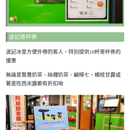
波記寄杯券
波記冰室方便外帶的客人，特別提供10杯寄杯券的
優惠
無論是鴛鴦奶茶、絲襪奶茶、鹹檸七、楊枝甘露或
著是吃西米露都有折扣呦