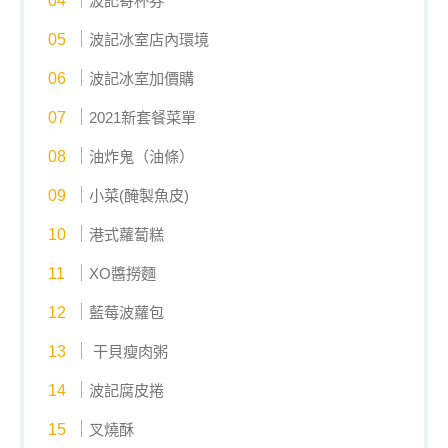
波記寄杯券
波記冰室店內環境
波記冰室加價購
2021新套餐菜單
油炸鬼（油條）
小菜(醃製魚皮)
港式蘿蔔糕
XO醬撈麵
藍莓波蘿包
干貝瘦肉粥
波記腐皮捲
叉燒酥