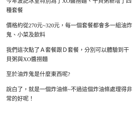
今年波記冰室特別為了XO醬撈麵、干貝粥新增了四
種套餐
價格約從270元~320元，每一個套餐都會多一組油炸
鬼、小菜及飲料
我們這次點了Ａ套餐跟Ｄ套餐，分別可以體驗到干
貝粥與XO醬撈麵
至於油炸鬼是什麼東西呢?
說白了，就是一個炸油條~不過這個炸油條處理得非
常的好呢！