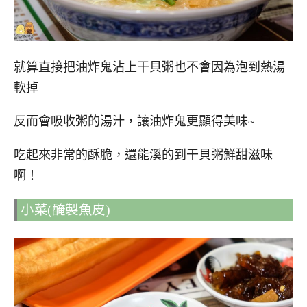
就算直接把油炸鬼沾上干貝粥也不會因為泡到熱湯
軟掉
反而會吸收粥的湯汁，讓油炸鬼更顯得美味~
吃起來非常的酥脆，還能溪的到干貝粥鮮甜滋味
啊！
小菜(醃製魚皮)