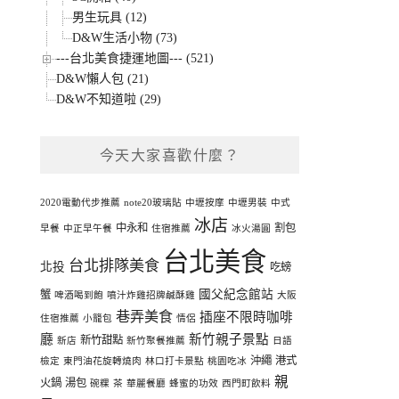
男生玩具 (12)
D&W生活小物 (73)
---台北美食捷運地圖--- (521)
D&W懶人包 (21)
D&W不知道啦 (29)
今天大家喜歡什麼？
2020電動代步推薦
note20玻璃貼
中壢按摩
中壢男裝
中式
冰店
中永和
割包
早餐
中正早午餐
住宿推薦
冰火湯圓
台北美食
台北排隊美食
北投
吃螃
國父紀念館站
蟹
啤酒喝到飽
噴汁炸雞招牌鹹酥雞
大阪
巷弄美食
插座不限時咖啡
住宿推薦
小籠包
情侶
廳
新竹親子景點
新竹甜點
新店
新竹聚餐推薦
日語
沖繩
港式
檢定
東門油花旋轉燒肉
林口打卡景點
桃園吃冰
親
火鍋
湯包
碗粿
茶
華麗餐廳
蜂蜜的功效
西門町飲料