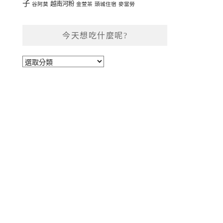
子
越南河粉
谷阿莫
金萱茶
頭城住宿
麥當勞
今天想吃什麼呢?
今
天
想
吃
什
麼
呢?