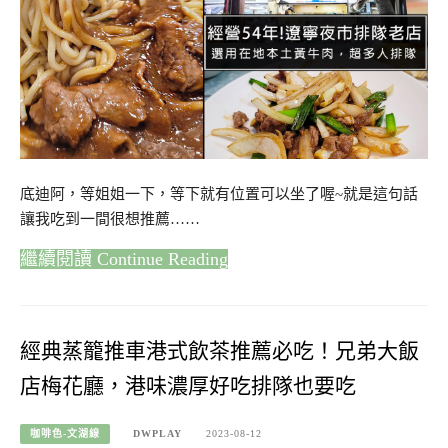
底迪阿，等姐姐一下，等下就有位置可以坐了喔~就是這句話
讓我吃到一間很想推薦……
Continue Reading
經典蒸籠推車港式飲茶推薦必吃！兄弟大飯
店梅花廳，港味濃厚好吃排隊也要吃
咖啡色-文湖線
DWPLAY
2023-08-12