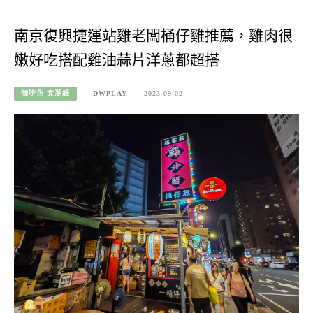
南京復興捷運站雞老闆桶仔雞推薦，雞肉很
嫩好吃搭配雞油蒜片洋蔥都超搭
咖啡色-文湖線
DWPLAY
2023-09-02