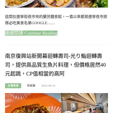
這間在遼寧街夜市地的蘭芳麵食館，一直以來都是遼寧夜市排
隊必吃美食名單GOOGLE……
Continue Reading
南京復興站新開幕迴轉壽司-光り鮨迴轉壽
司，提供高品質生魚片料理，但價格居然40
元起跳，CP值相當的高阿
台灣美食
徐威廉
2023-09-16