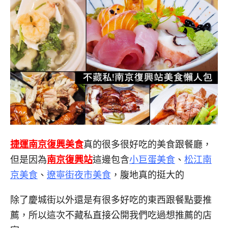
捷運南京復興美食
真的很多很好吃的美食跟餐廳，
但是因為
南京復興站
這邊包含
小巨蛋美食
、
松江南
京美食
、
遼寧街夜市美食
，腹地真的挺大的
除了慶城街以外還是有很多好吃的東西跟餐點要推
薦，所以這次不藏私直接公開我們吃過想推薦的店