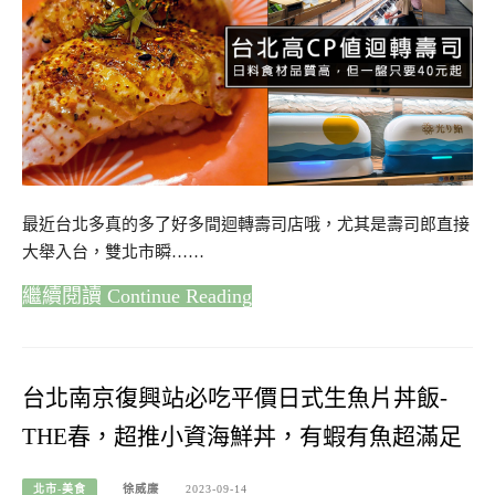
最近台北多真的多了好多間迴轉壽司店哦，尤其是壽司郎直接
大舉入台，雙北市瞬……
Continue Reading
台北南京復興站必吃平價日式生魚片丼飯-
THE春，超推小資海鮮丼，有蝦有魚超滿足
北市-美食
徐威廉
2023-09-14