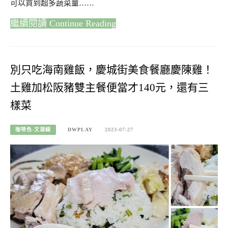
可以買到超多蔬菜量……
Continue Reading
別只吃海南雞飯，慶城街美食餐廳慶陳雞！
土雞加松阪豬雙主餐便當才140元，還有三
樣菜
咖啡色-文湖線
DWPLAY
2023-07-27