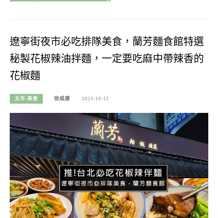
遼寧街夜市必吃排隊美食，蘭芳麵食館特選
秘製花椒辣油拌麵，一定要吃麻中帶辣香的
花椒麵
北市-美食
徐威廉
2023-10-12