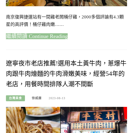
南京復興捷運站有一間雞老闆桶仔雞，2000多個評論有4.3顆
星的高評價！桶仔雞肉嫩……
Continue Reading
遼寧夜市老店推薦!選用本土黃牛肉，蔥爆牛
肉跟牛肉燴麵的牛肉滑嫩美味，經營54年的
老店，用餐時間排隊人潮不間斷
台灣美食
徐威廉
2023-08-13