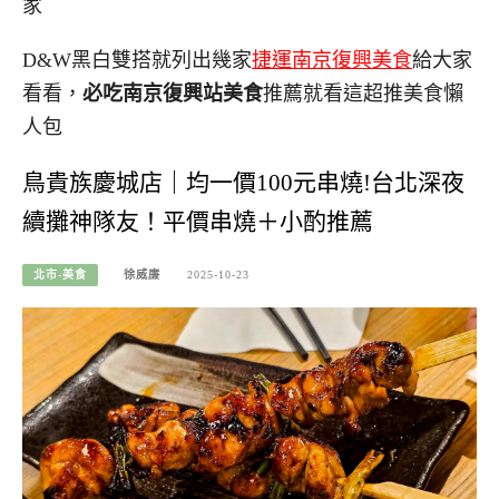
家
D&W黑白雙搭就列出幾家
捷運南京復興美食
給大家
看看，
必吃南京復興站美食
推薦就看這超推美食懶
人包
鳥貴族慶城店｜均一價100元串燒!台北深夜
續攤神隊友！平價串燒＋小酌推薦
北市-美食
徐威廉
2025-10-23