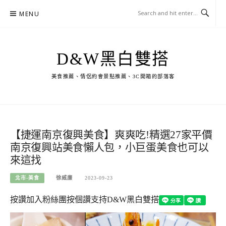
Skip
MENU
to
content
D&W黑白雙搭
美食推薦、情侶約會景點推薦、3C開箱的部落客
【捷運南京復興美食】爽爽吃!精選27家平價
南京復興站美食懶人包，小巨蛋美食也可以
來這找
北市-美食
徐威廉
2023-09-23
按讚加入粉絲團
按個讚支持D&W黑白雙搭