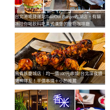
台北港墘捷運站TakeOut Burger內湖店，有貓
咪陪你喝飲料吃美式漢堡的寵物咖啡廳
鳥貴族慶城店｜均一價100元串燒!台北深夜續
攤神隊友！平價串燒＋小酌推薦