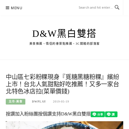
Skip
MENU
to
content
D&W黑白雙搭
美食推薦、情侶約會景點推薦、3C開箱的部落客
中山區七彩粉粿現身『覓糖黑糖粉粿』繽紛
上市！台北人氣甜點好吃推薦！又多一家台
北特色冰店拉(菜單價錢)
北市-美食
DWPLAY
2019-05-19
按讚加入粉絲團
按個讚支持D&W黑白雙搭