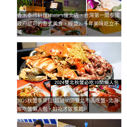
香米泰國料理Home’s復北店，台灣第一間泰國
政府認可的泰式美食，經營20多年美味屹立不
搖
2025秋蟹季來拉!超過10間雙北市區吃蟹+北海
岸吃蟹懶人包，好吃才敢推薦!