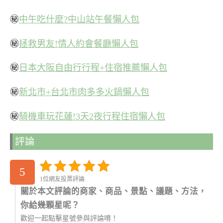
㊙
中午吃什麼?中山站午餐懶人包
㊙
拯救男友!情人約會餐廳懶人包
㊙
日本大阪自由行行程+住宿推薦懶人包
㊙
新北市+台北市肉多多火鍋懶人包
㊙
騎機車玩花蓮!3天2夜行程住宿懶人包
評論
5
1位網友投票評論
關於本文評論的商家、商品、景點、議題、方法，
你給幾顆星呢？
歡迎一起點擊星號參與評論唷！