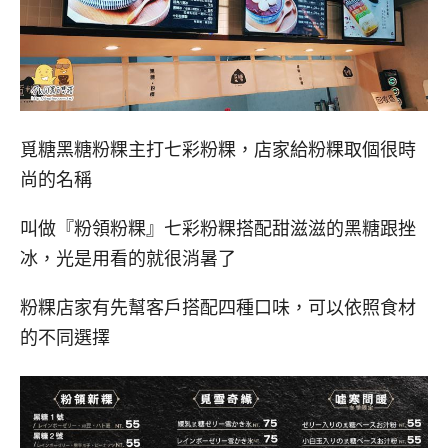
覓糖黑糖粉粿主打七彩粉粿，店家給粉粿取個很時
尚的名稱
叫做『粉領粉粿』七彩粉粿搭配甜滋滋的黑糖跟挫
冰，光是用看的就很消暑了
粉粿店家有先幫客戶搭配四種口味，可以依照食材
的不同選擇