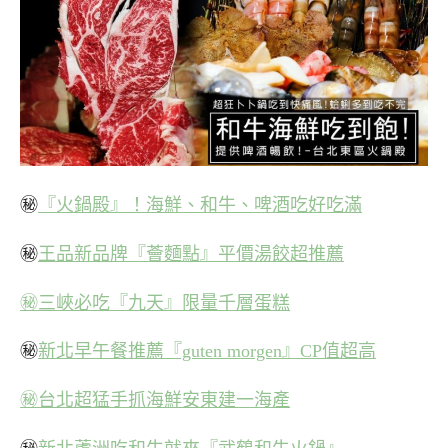
㊙
『火鍋殿』！海鮮、和牛、啤酒吃好吃滿
㊙
王品新品牌『薈麵點』平價湯餃超推薦
㊙三峽必吃『九天』限量千層蛋糕
㊙
新北早午餐推薦『guten morgen』CP值超高
㊙台北超猛手抓海鮮安東建一海產