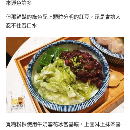
來遜色許多
但那鮮豔的綠色配上顆粒分明的紅豆，還是會讓人
忍不住吞口水
覓糖粉粿使用牛奶雪花冰當基底，上面淋上抹茶醬