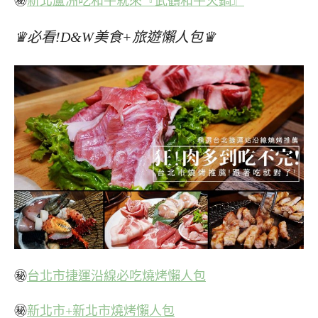
㊙
新北蘆洲吃和牛就來『武鶴和牛火鍋』
♛必看!D&W美食+旅遊懶人包♛
㊙
台北市捷運沿線必吃燒烤懶人包
㊙
新北市+新北市燒烤懶人包