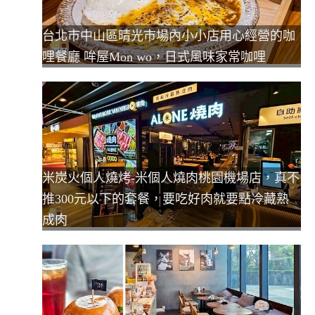
台北市中山區晴光市場內小小店用心經營的咖
哩餐廳 哞屋Mon wo，日式風味家常咖哩
米炭火個人燒烤-米個人燒肉桃園機場店，真不
推300元以下的套餐，要吃好肉就要點冷藏熟
成肉