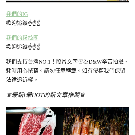
我們的IG
歡迎追蹤☝☝☝
我們的粉絲團
歡迎追蹤☝☝☝
我們支持台灣NO.1！照片文字皆為D&W辛苦拍攝、
耗時用心撰寫。請勿任意轉載。如有侵權我們保留
法律追訴權。
♛最新!最HOT的新文章推薦♛