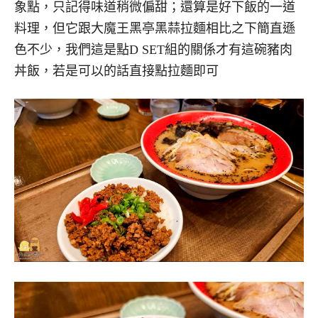
象點，只記得味道稍微偏甜；還算是好下飯的一道
料理，但它跟大魔王黑亭黑蒜拉麵相比之下簡直遜
色不少，我們這是點D SET組的關係才有這碗豬肉
丼飯，若是可以的話直接點拉麵即可