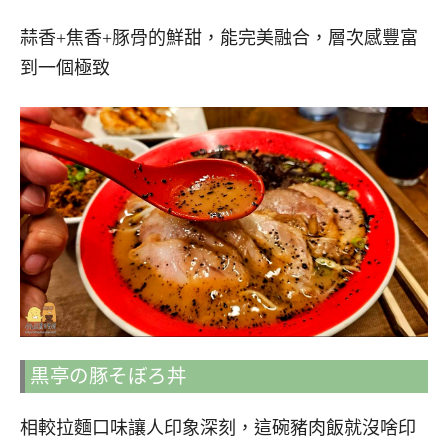
蒜香+焦香+豚骨的鮮甜，能完美融合，層次感豐富
到一個極致
黒亭の豚そぼろ丼
相較拉麵口味讓人印象深刻，這碗豬肉飯就沒啥印