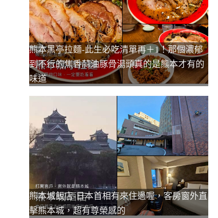
熊本黑亭拉麵-此生必吃清單再＋1！那個濃郁
到不行的焦香蒜油豚骨湯頭真的是熊本才有的
味道
熊本城飯店-日本首相有來住過喔，客房窗外直
擊熊本城，超有尊榮感的