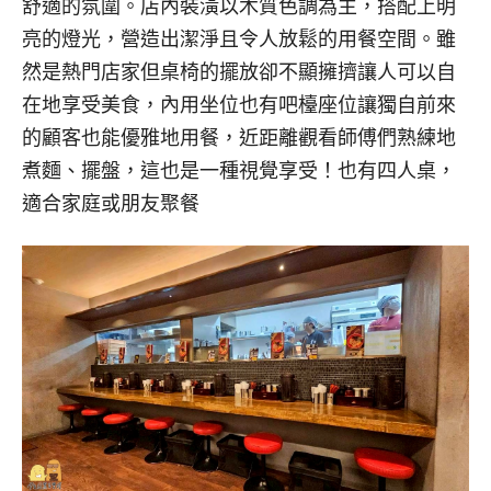
舒適的氛圍。店內裝潢以木質色調為主，搭配上明
亮的燈光，營造出潔淨且令人放鬆的用餐空間。雖
然是熱門店家但桌椅的擺放卻不顯擁擠讓人可以自
在地享受美食，內用坐位也有吧檯座位讓獨自前來
的顧客也能優雅地用餐，近距離觀看師傅們熟練地
煮麵、擺盤，這也是一種視覺享受！也有四人桌，
適合家庭或朋友聚餐