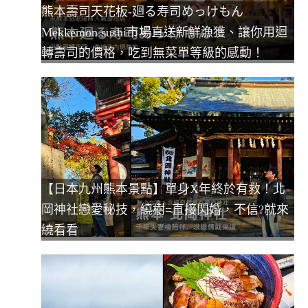
熊本壽司天花板-廻る寿司めっけもん
Mekkemon sushi市場直送新鮮漁獲、讓你用迴
轉壽司的價格，吃到無菜單等級的感動！
【日本九州熊本景點】單身X年終於有救！北
岡神社戀愛秘技，繞樹=直接閃婚，不信?就來
繞看看