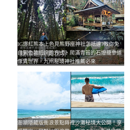
IG爆紅熊本上色見熊野座神社怎抵達?教你免
自駕也能抵達的方式，爬滿青苔的石燈籠參道
像異世界，九州秘境神社推薦必來
澎湖隱藏版衝浪景點嵵裡沙灘秘境大公開！享