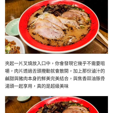
夾起一片叉燒放入口中，你會發現它幾乎不需要咀
嚼，肉片透過舌頭攪動就會散開，加上那份滷汁的
鹹甜與豬肉本身的鮮美完美結合，與焦香蒜油豚骨
湯頭一起享用，真的是超級美味