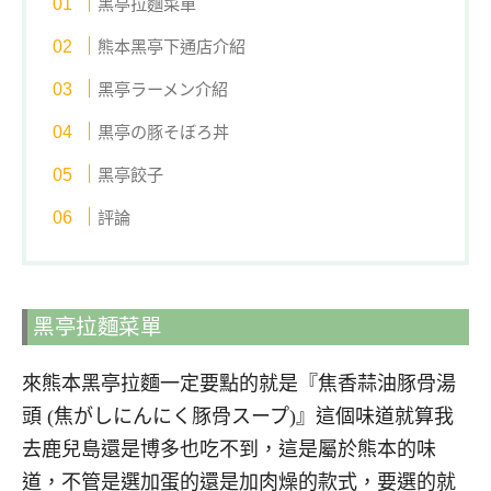
黑亭拉麵菜單
熊本黑亭下通店介紹
黑亭ラーメン介紹
黒亭の豚そぼろ丼
黑亭餃子
評論
黑亭拉麵菜單
來熊本黑亭拉麵一定要點的就是『焦香蒜油豚骨湯
頭 (焦がしにんにく豚骨スープ)』這個味道就算我
去鹿兒島還是博多也吃不到，這是屬於熊本的味
道，不管是選加蛋的還是加肉燥的款式，要選的就