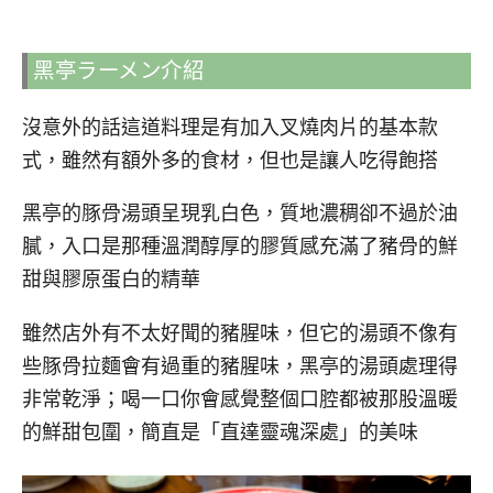
黑亭ラーメン介紹
沒意外的話這道料理是有加入叉燒肉片的基本款
式，雖然有額外多的食材，但也是讓人吃得飽搭
黑亭的豚骨湯頭呈現乳白色，質地濃稠卻不過於油
膩，入口是那種溫潤醇厚的膠質感充滿了豬骨的鮮
甜與膠原蛋白的精華
雖然店外有不太好聞的豬腥味，但它的湯頭不像有
些豚骨拉麵會有過重的豬腥味，黑亭的湯頭處理得
非常乾淨；喝一口你會感覺整個口腔都被那股溫暖
的鮮甜包圍，簡直是「直達靈魂深處」的美味