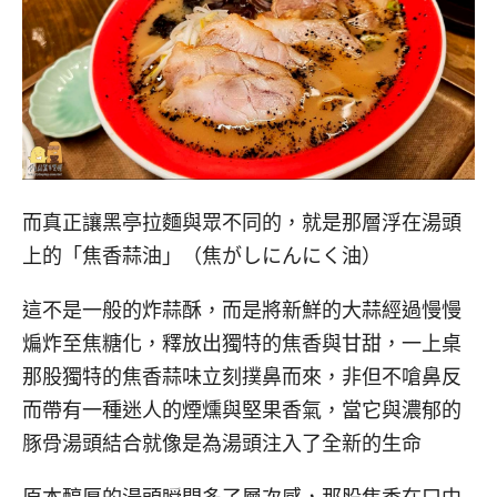
而真正讓黑亭拉麵與眾不同的，就是那層浮在湯頭
上的「焦香蒜油」（焦がしにんにく油）
這不是一般的炸蒜酥，而是將新鮮的大蒜經過慢慢
煸炸至焦糖化，釋放出獨特的焦香與甘甜，一上桌
那股獨特的焦香蒜味立刻撲鼻而來，非但不嗆鼻反
而帶有一種迷人的煙燻與堅果香氣，當它與濃郁的
豚骨湯頭結合就像是為湯頭注入了全新的生命