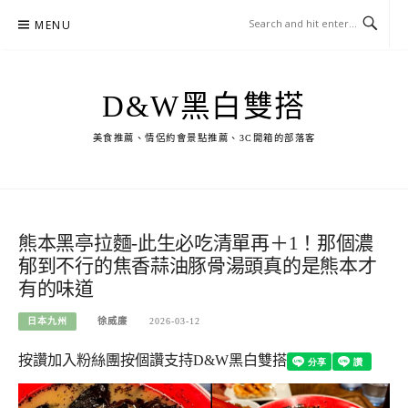
Skip
MENU
to
content
D&W黑白雙搭
美食推薦、情侶約會景點推薦、3C開箱的部落客
熊本黑亭拉麵-此生必吃清單再＋1！那個濃
郁到不行的焦香蒜油豚骨湯頭真的是熊本才
有的味道
日本九州
徐威廉
2026-03-12
按讚加入粉絲團
按個讚支持D&W黑白雙搭