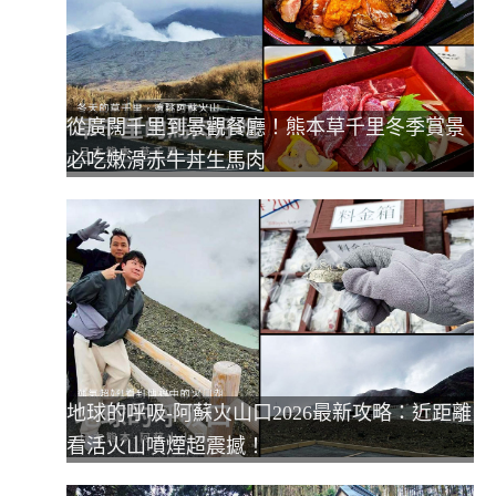
從廣闊千里到景觀餐廳！熊本草千里冬季賞景
必吃嫩滑赤牛丼生馬肉
地球的呼吸-阿蘇火山口2026最新攻略：近距離
看活火山噴煙超震撼！