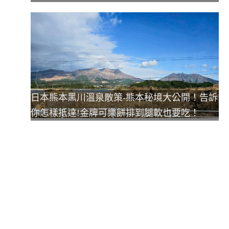
日本熊本黑川溫泉散策-熊本秘境大公開！告訴
你怎樣抵達!金牌可樂餅排到腿軟也要吃！