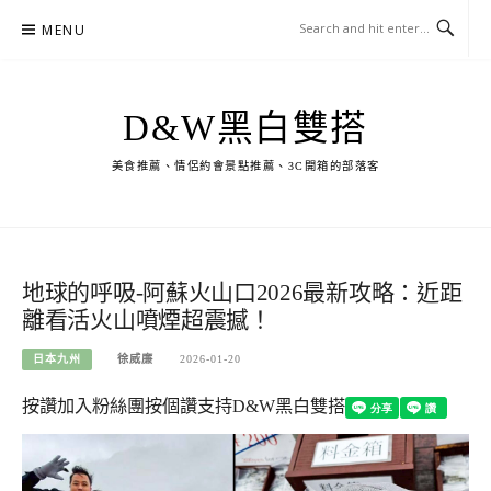
Skip
MENU
to
content
D&W黑白雙搭
美食推薦、情侶約會景點推薦、3C開箱的部落客
地球的呼吸-阿蘇火山口2026最新攻略：近距
離看活火山噴煙超震撼！
日本九州
徐威廉
2026-01-20
按讚加入粉絲團
按個讚支持D&W黑白雙搭