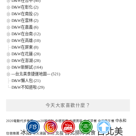
D&W在台中 (40)
D&W在彰化 (2)
D&W在南投 (2)
D&W在雲林 (2)
D&W在嘉義 (6)
D&W在台南 (12)
D&W在高雄 (10)
D&W在屏東 (0)
D&W在花蓮 (28)
D&W在澎湖 (28)
D&W新鮮試 (164)
---台北美食捷運地圖--- (521)
D&W懶人包 (21)
D&W不知道啦 (29)
今天大家喜歡什麼？
中永和
2020電動代步推薦
note20玻璃貼
中壢按摩
中壢男裝
中式早餐
中正早午餐
台北美
冰店
台北排隊美食
北投
割包
住宿推薦
冰火湯圓