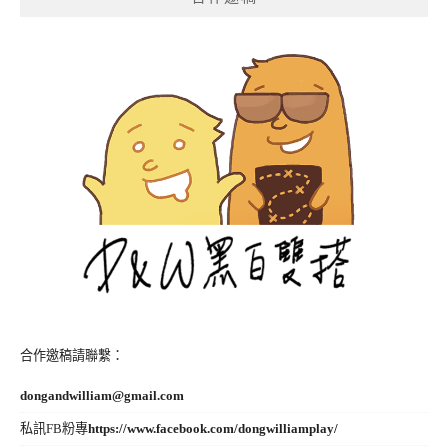
合作邀稿請聯繫：
dongandwilliam@gmail.com
私訊FB粉專
https://www.facebook.com/dongwilliamplay/