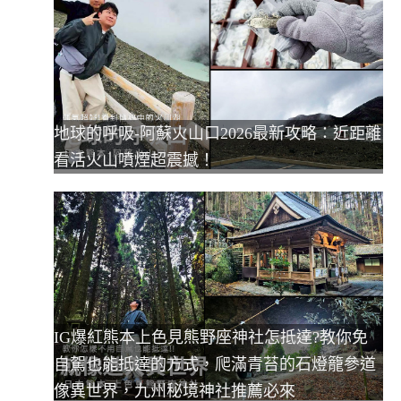
地球的呼吸-阿蘇火山口2026最新攻略：近距離
看活火山噴煙超震撼！
IG爆紅熊本上色見熊野座神社怎抵達?教你免
自駕也能抵達的方式，爬滿青苔的石燈籠參道
像異世界，九州秘境神社推薦必來