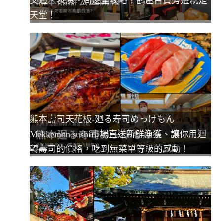
交通、表演、周邊全攻略！鶴屋百貨旁邊就是
天堂！
熊本壽司天花板-廻る寿司めっけもん
Mekkemon sushi市場直送新鮮漁獲、讓你用迴
轉壽司的價格，吃到無菜單等級的感動！