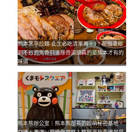
熊本黑亭拉麵-此生必吃清單再＋1！那個濃郁
到不行的焦香蒜油豚骨湯頭真的是熊本才有的
味道
熊本熊辦公室｜熊本熊部長的超萌秘密基地，