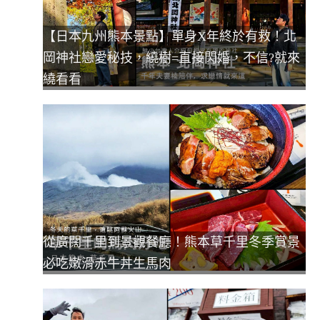
【日本九州熊本景點】單身X年終於有救！北
岡神社戀愛秘技，繞樹=直接閃婚，不信?就來
繞看看
從廣闊千里到景觀餐廳！熊本草千里冬季賞景
必吃嫩滑赤牛丼生馬肉