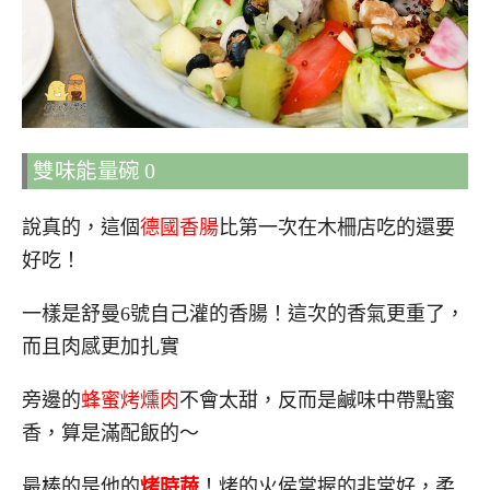
雙味能量碗 0
說真的，這個
德國香腸
比第一次在木柵店吃的還要
好吃！
一樣是舒曼6號自己灌的香腸！這次的香氣更重了，
而且肉感更加扎實
旁邊的
蜂蜜烤燻肉
不會太甜，反而是鹹味中帶點蜜
香，算是滿配飯的～
最棒的是他的
烤時蔬
！烤的火侯掌握的非常好，柔