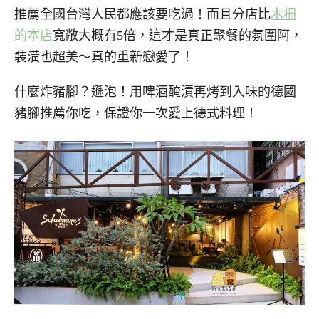
推薦全國台灣人民都應該要吃過！而且分店比
木柵
的本店
寬敞大概有5倍，這才是真正聚餐的氛圍阿，
裝潢也超美～真的重新戀愛了！
什麼炸豬腳？遜泡！用啤酒醃漬再烤到入味的德國
豬腳推薦你吃，保證你一次愛上德式料理！