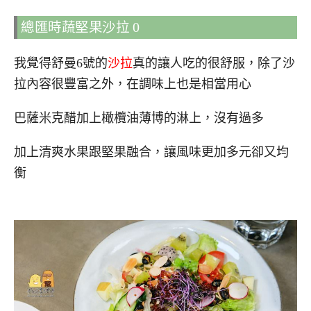
總匯時蔬堅果沙拉 0
我覺得舒曼6號的
沙拉
真的讓人吃的很舒服，除了沙
拉內容很豐富之外，在調味上也是相當用心
巴薩米克醋加上橄欖油薄博的淋上，沒有過多
加上清爽水果跟堅果融合，讓風味更加多元卻又均
衡