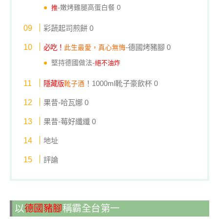
推
-嫩烤雞腿高蛋白餐 0
彩蔬起司煎餅 0
-德國烤豬腳 0
必吃！
此生最愛，真心無悔
堅持德國做法-
絕不油炸
！1000ml靴子豪飲杯 0
隱藏版
靴子酒
果昔-哈瓦娜 0
果昔-莓好纖纖 0
地址
評論
以
德國豬腳
稱霸全台第一