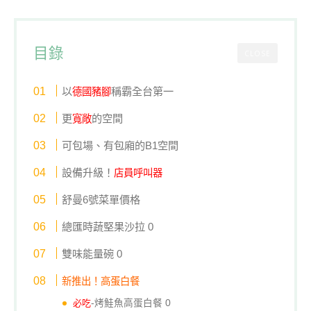
目錄
CLOSE
以
稱霸全台第一
德國豬腳
更
的空間
寬敞
可包場、有包廂的B1空間
設備升級！
店員呼叫器
舒曼6號菜單價格
總匯時蔬堅果沙拉 0
雙味能量碗 0
新推出！高蛋白餐
必吃
-烤鮭魚高蛋白餐 0