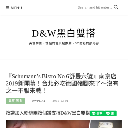
Skip
MENU
to
content
D&W黑白雙搭
美食推薦、情侶約會景點推薦、3C開箱的部落客
『Schumann’s Bistro No.6舒曼六號』南京店
2019新開幕！台北必吃德國豬腳來了～沒有
之一不服來戰！
北市-美食
DWPLAY
2019-12-01
按讚加入粉絲團
按個讚支持D&W黑白雙搭