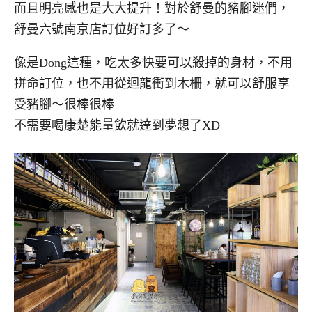
而且明亮感也是大大提升！對於舒曼的豬腳迷們，
舒曼六號南京店訂位好訂多了～
像是Dong這種，吃太多快要可以殺掉的身材，不用
拼命訂位，也不用從迴龍衝到木柵，就可以舒服享
受豬腳～很棒很棒
不需要喝康楚能量飲就達到夢想了XD