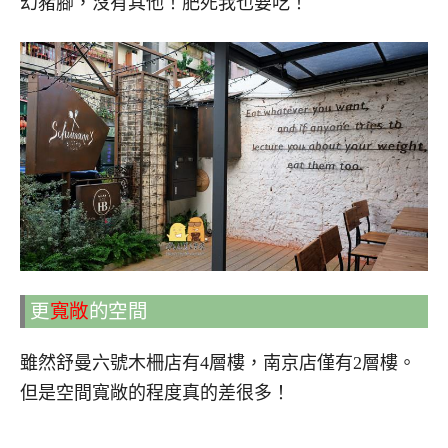
幻豬腳，沒有其他！肥死我也要吃！
更
寬敞
的空間
雖然舒曼六號木柵店有4層樓，南京店僅有2層樓。
但是空間寬敞的程度真的差很多！