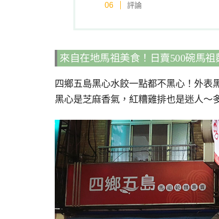
評論
來自在地馬祖美食！日賣500碗馬
四鄉五島黑心水餃一點都不黑心！外表
黑心是芝麻香氣，紅糟雞排也是迷人～多