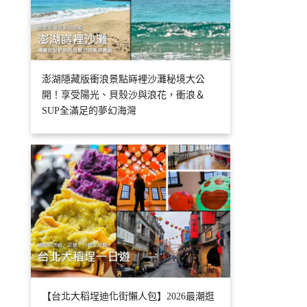
澎湖隱藏版衝浪景點嵵裡沙灘秘境大公
開！享受陽光、貝殼沙與浪花，衝浪＆
SUP全滿足的夢幻海灣
【台北大稻埕迪化街懶人包】2026最潮逛