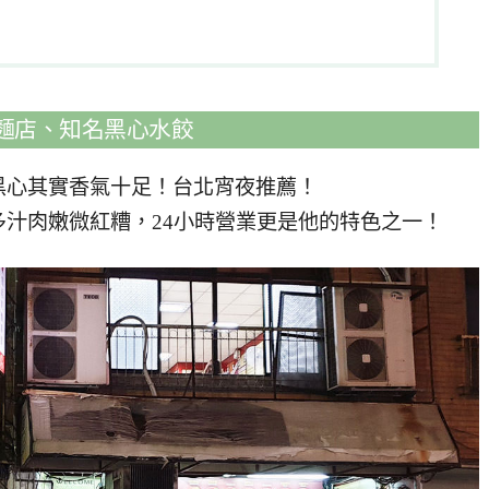
祖麵店、知名黑心水餃
黑心其實香氣十足！台北宵夜推薦！
汁肉嫩微紅糟，24小時營業更是他的特色之一！