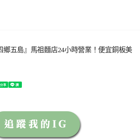
四鄉五島』馬祖麵店24小時營業！便宜銅板美