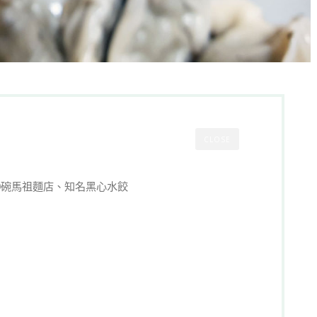
CLOSE
0碗馬祖麵店、知名黑心水餃