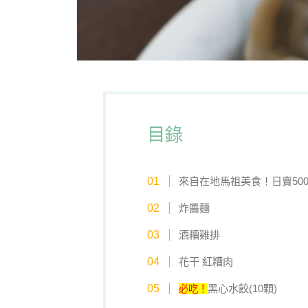
目錄
來自在地馬祖美食！日賣50
炸醬麵
酒糟雞排
花干 紅糟肉
黑心水餃(10顆)
必吃！