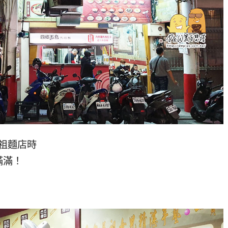
馬祖麵店時
滿滿！