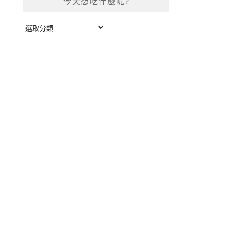
今天想吃什麼呢?
今
天
想
吃
什
麼
呢?