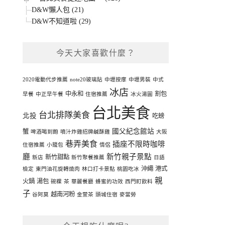
D&W懶人包 (21)
D&W不知道啦 (29)
今天大家喜歡什麼？
2020電動代步推薦
note20玻璃貼
中壢按摩
中壢男裝
中式
冰店
中永和
割包
早餐
中正早午餐
住宿推薦
冰火湯圓
台北美食
台北排隊美食
北投
吃螃
國父紀念館站
蟹
啤酒喝到飽
噴汁炸雞招牌鹹酥雞
大阪
巷弄美食
插座不限時咖啡
住宿推薦
小籠包
情侶
廳
新竹親子景點
新竹甜點
新店
新竹聚餐推薦
日語
沖繩
港式
檢定
東門油花旋轉燒肉
林口打卡景點
桃園吃冰
親
火鍋
湯包
碗粿
茶
華麗餐廳
蜂蜜的功效
西門町飲料
子
越南河粉
谷阿莫
金萱茶
頭城住宿
麥當勞