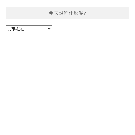
今天想吃什麼呢?
今
天
想
吃
什
麼
呢?