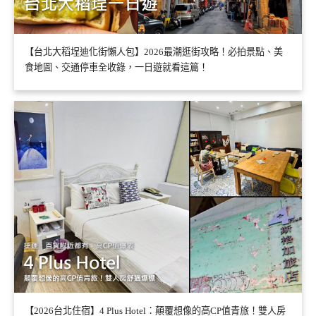
【台北大稻埕迪化街懶人包】2026最潮逛街攻略！必拍景點、美
食地圖、交通停車全收錄，一日遊就看這篇！
【2026台北住宿】4 Plus Hotel：顛覆想像的高CP值青旅！雙人房