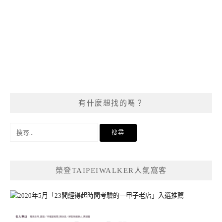
有什麼想找的嗎？
搜
尋
關
鍵
榮登TAIPEIWALKER人氣窩客
字: