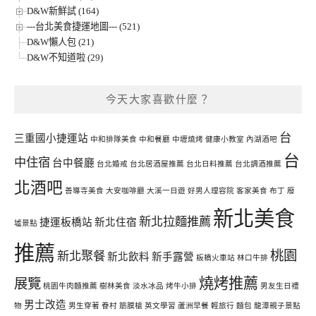
D&W新鮮試 (164)
---台北美食捷運地圖--- (521)
D&W懶人包 (21)
D&W不知道啦 (29)
今天大家喜歡什麼？
台
三重國小捷運站
中和排隊美食
中和餐廳
中壢燒烤
健康小教室
內湖酒吧
台
中住宿
台中餐廳
台北婚戒
台北居酒屋推薦
台北日料推薦
台北調酒推薦
北酒吧
善導寺美食
大安咖啡廳
大溪一日遊
好男人理容院
客家美食
布丁
廢
新北美食
新北拉麵推薦
捷運板橋站
新北住宿
墟景點
推薦
桃園
新北聚餐
新北飲料
新手露營
板橋火車站
林口牛排
燒烤推薦
展覽
桃園牛肉麵推薦
樹林美食
淡水冰品
烤牛小排
男友生日禮
男士改造
物
男生穿著
眷村
筋膜槍
英文學習
蘆洲早餐
輕旅行
麵包
龍潭親子景點