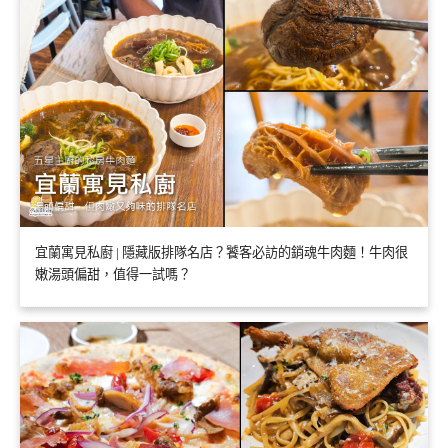
宜蘭寓見私廚 | 隱藏版排隊名店？饕客必訪的銷魂牛肉麵！牛肉很
嫩湯頭偏甜，值得一試嗎？