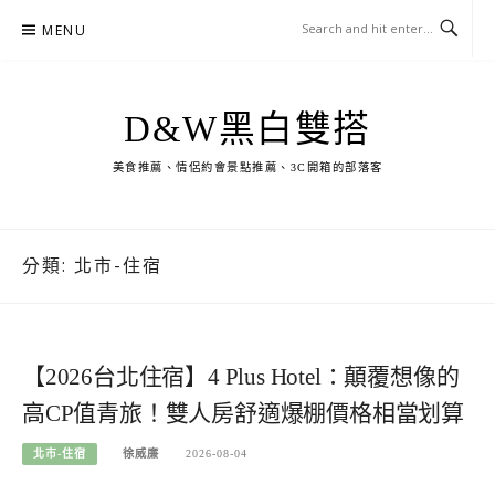
Skip
MENU
to
content
D&W黑白雙搭
美食推薦、情侶約會景點推薦、3C開箱的部落客
分類:
北市-住宿
【2026台北住宿】4 Plus Hotel：顛覆想像的
高CP值青旅！雙人房舒適爆棚價格相當划算
北市-住宿
徐威廉
2026-08-04