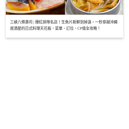
三峽八條壽司 | 爆紅排隊名店！生魚片新鮮到掉淚，一秒穿越沖繩
居酒屋的日式料理天花板，菜單、訂位、CP值全攻略！