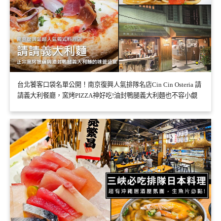
台北饕客口袋名單公開！南京復興人氣排隊名店Cin Cin Osteria 請
請義大利餐廳，窯烤PIZZA神好吃!油封鴨腿義大利麵也不容小覷