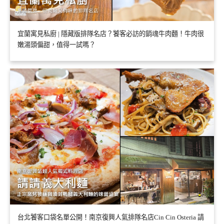
宜蘭寓見私廚 | 隱藏版排隊名店？饕客必訪的銷魂牛肉麵！牛肉很
嫩湯頭偏甜，值得一試嗎？
台北饕客口袋名單公開！南京復興人氣排隊名店Cin Cin Osteria 請