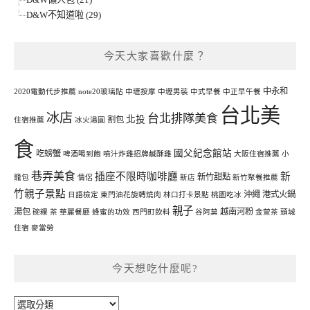
D&W不知道啦 (29)
今天大家喜歡什麼？
中永和
2020電動代步推薦
note20玻璃貼
中壢按摩
中壢男裝
中式早餐
中正早午餐
台北美
冰店
台北排隊美食
北投
割包
住宿推薦
冰火湯圓
食
國父紀念館站
吃螃蟹
啤酒喝到飽
噴汁炸雞招牌鹹酥雞
大阪住宿推薦
小
巷弄美食
插座不限時咖啡廳
新
新竹甜點
籠包
情侶
新店
新竹聚餐推薦
竹親子景點
沖繩
港式火鍋
日語檢定
東門油花旋轉燒肉
林口打卡景點
桃園吃冰
親子
湯包
越南河粉
碗粿
茶
華麗餐廳
蜂蜜的功效
西門町飲料
谷阿莫
金萱茶
頭城
住宿
麥當勞
今天想吃什麼呢?
今