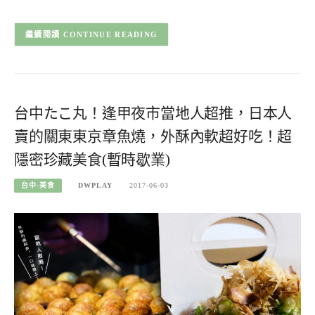
CONTINUE READING
台中たこ丸！逢甲夜市當地人超推，日本人
賣的關東東京章魚燒，外酥內軟超好吃！超
隱密珍藏美食(暫時歇業)
台中-美食
DWPLAY
2017-06-03