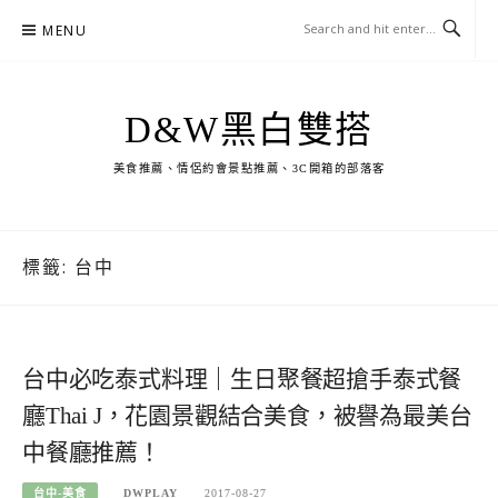
Skip
MENU
to
content
D&W黑白雙搭
美食推薦、情侶約會景點推薦、3C開箱的部落客
標籤:
台中
台中必吃泰式料理｜生日聚餐超搶手泰式餐
廳Thai J，花園景觀結合美食，被譽為最美台
中餐廳推薦！
台中-美食
DWPLAY
2017-08-27