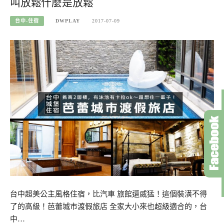
叫放鬆什麼是放鬆
台中-住宿
DWPLAY
2017-07-09
台中超美公主風格住宿，比汽車 旅館還威猛！這個裝潢不得
了的高級！芭蕾城市渡假旅店 全家大小來也超級適合的，台
中…