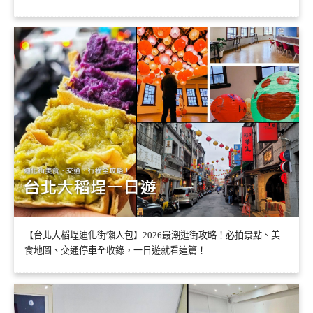
【台北大稻埕迪化街懶人包】2026最潮逛街攻略！必拍景點、美
食地圖、交通停車全收錄，一日遊就看這篇！