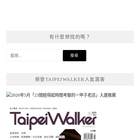
有什麼想找的嗎？
搜
尋
關
鍵
榮登TAIPEIWALKER人氣窩客
字: