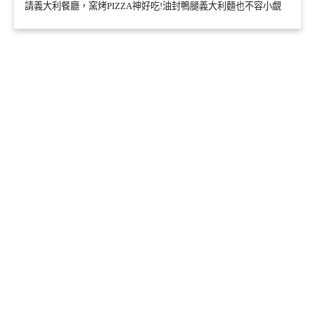
請義大利餐廳，窯烤PIZZA神好吃!油封鴨腿義大利麵也不容小覷