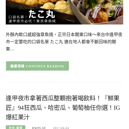
外酥內軟口感超強章魚燒，正宗日本關東口味～來台中逢甲夜
市一定要吃的口袋名單 たこ丸 連在地人都會不斷回味的關
東…
CONTINUE READING
逢甲夜市拿著西瓜整顆抱著喝飲料！『鮮果
匠』94狂西瓜、哈密瓜、葡萄柚任你選！IG
爆紅果汁
台中-美食
DWPLAY
2017-04-04