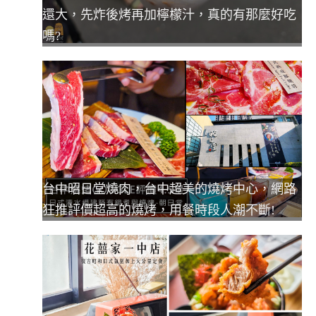
還大，先炸後烤再加檸檬汁，真的有那麼好吃
嗎?
台中昭日堂燒肉，台中超美的燒烤中心，網路
狂推評價超高的燒烤，用餐時段人潮不斷!