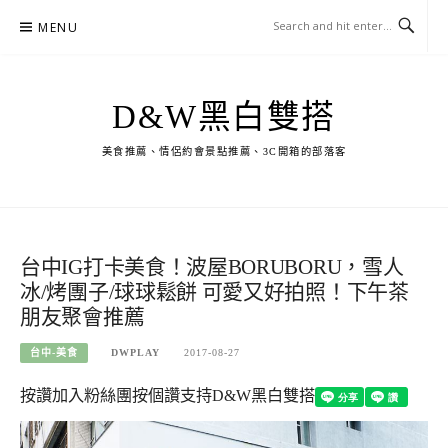
Skip
MENU
to
content
D&W黑白雙搭
美食推薦、情侶約會景點推薦、3C開箱的部落客
台中IG打卡美食！波屋BORUBORU，雪人
冰/烤團子/球球鬆餅 可愛又好拍照！下午茶
朋友聚會推薦
台中-美食
DWPLAY
2017-08-27
按讚加入粉絲團
按個讚支持D&W黑白雙搭