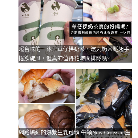
超台味的一沐日草仔粿奶茶，逮丸奶茶颳起手
搖飲旋風，但真的值得花時間排隊嗎?
網路爆紅的爆漿生乳可頌 牛頌New Croissant生