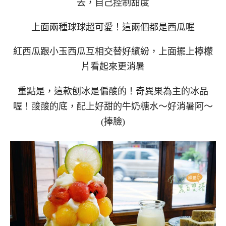
去，自己控制甜度
上面兩種球球超可愛！這兩個都是西瓜喔
紅西瓜跟小玉西瓜互相交替好繽紛，上面擺上檸檬
片看起來更消暑
重點是，這款刨冰是偏酸的！奇異果為主的冰品
喔！酸酸的底，配上好甜的牛奶糖水～好消暑阿～
(捧臉)