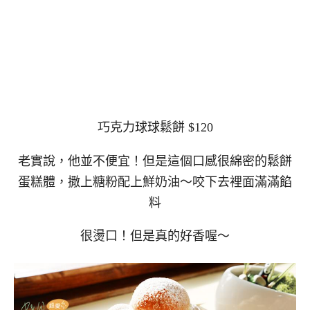
巧克力球球鬆餅 $120
老實說，他並不便宜！但是這個口感很綿密的鬆餅
蛋糕體，撒上糖粉配上鮮奶油～咬下去裡面滿滿餡
料
很燙口！但是真的好香喔～