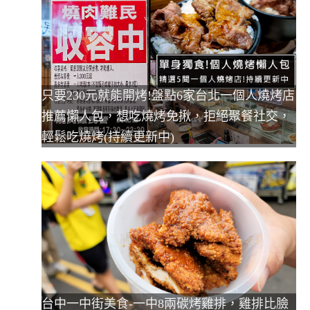
只要230元就能開烤!盤點6家台北一個人燒烤店
推薦懶人包，想吃燒烤免揪，拒絕聚餐社交，
輕鬆吃燒烤(持續更新中)
台中一中街美食-一中8兩碳烤雞排，雞排比臉