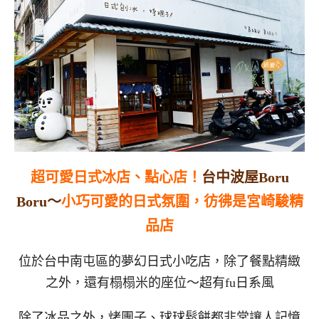
超可愛日式冰店、點心店！
台中波屋Boru
Boru～
小巧可愛的日式氛圍，彷彿是宮崎駿精
品店
位於台中南屯區的夢幻日式小吃店，除了餐點精緻
之外，還有榻榻米的座位～超有fu日系風
除了冰品之外，烤團子、球球鬆餅都非常讓人記憶