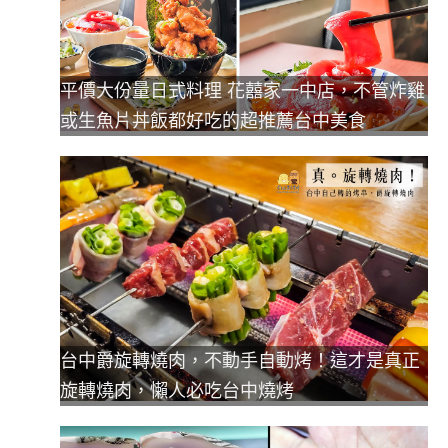
平價大份量日式料理 花囍家一中店，不管炸雞
或生魚片丼飯都好吃的超推薦台中美食
台中爵旋轉燒肉，不動手自動烤！這才是真正
旋轉燒肉，懶人必吃台中燒烤