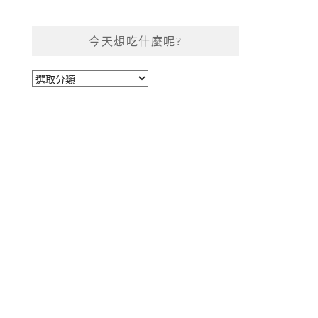
今天想吃什麼呢?
今
天
想
吃
什
麼
呢?