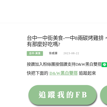
台中一中街美食-一中8兩碳烤雞排
有那麼好吃嗎?
徐威廉
2023-08-22
台中-美食
按讚加入粉絲團
按個讚支持D&W黑白雙搭
快把下面的
D&W黑白雙搭
追蹤起來