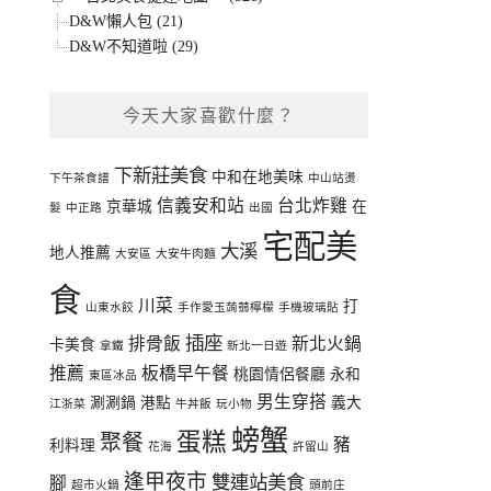
D&W懶人包 (21)
D&W不知道啦 (29)
今天大家喜歡什麼？
下新莊美食
中和在地美味
下午茶食譜
中山站燙
信義安和站
台北炸雞
京華城
在
髮
中正路
出國
宅配美
大溪
地人推薦
大安區
大安牛肉麵
食
川菜
打
山東水餃
手作愛玉蒟蒻檸檬
手機玻璃貼
插座
排骨飯
新北火鍋
卡美食
拿鐵
新北一日遊
推薦
板橋早午餐
桃園情侶餐廳
永和
東區冰品
男生穿搭
涮涮鍋
港點
義大
江浙菜
牛丼飯
玩小物
螃蟹
蛋糕
聚餐
豬
利料理
花海
許留山
逢甲夜市
雙連站美食
腳
超市火鍋
頭前庄