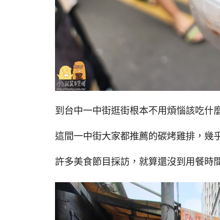
到台中一中街逛街根本不用煩惱該吃什
這間一中街大家都推薦的碳烤雞排，幾
許多美食節目採訪，就算還沒到用餐時