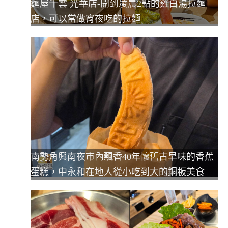
麵屋千雲 光華店-開到凌晨2點的雞白湯拉麵
店，可以當做宵夜吃的拉麵
南勢角興南夜市內飄香40年懷舊古早味的香蕉
蛋糕，中永和在地人從小吃到大的銅板美食