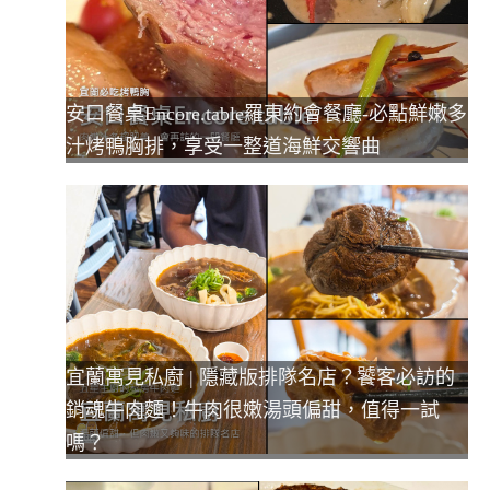
安口餐桌Encore.table羅東約會餐廳-必點鮮嫩多
汁烤鴨胸排，享受一整道海鮮交響曲
宜蘭寓見私廚 | 隱藏版排隊名店？饕客必訪的
銷魂牛肉麵！牛肉很嫩湯頭偏甜，值得一試
嗎？