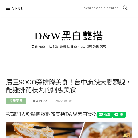
Skip
MENU
to
content
D&W黑白雙搭
美食推薦、情侶約會景點推薦、3C開箱的部落客
廣三SOGO旁排隊美食！台中麻辣大腸麵線，
配雞排花枝丸的銅板美食
台灣美食
DWPLAY
2022-08-04
按讚加入粉絲團
按個讚支持D&W黑白雙搭