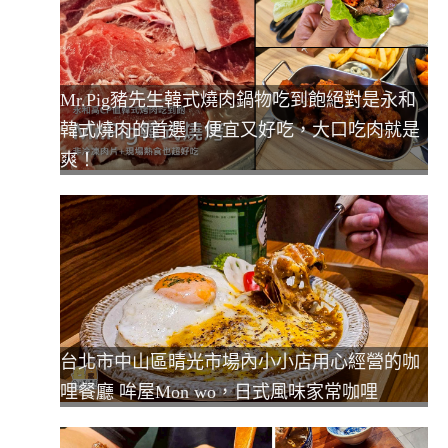
Mr.Pig豬先生韓式燒肉鍋物吃到飽絕對是永和
韓式燒肉的首選！便宜又好吃，大口吃肉就是
爽！
台北市中山區晴光市場內小小店用心經營的咖
哩餐廳 哞屋Mon wo，日式風味家常咖哩