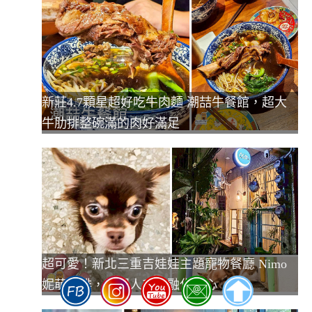
新莊4.7顆星超好吃牛肉麵 潮喆牛餐館，超大
牛肋排整碗滿的肉好滿足
超可愛！新北三重吉娃娃主題寵物餐廳 Nimo
妮萌咖啡，超親人毛孩融化你心