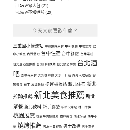
D&W懶人包 (21)
D&W不知道啦 (29)
今天大家喜歡什麼？
三重國小捷運站
中和排隊美食
中和餐廳
中壢燒烤
健
台中住宿
台中餐廳
康小教室
內湖酒吧
台北婚戒
台北酒
台北居酒屋推薦
台北日料推薦
台北調酒推薦
吧
善導寺美食
大安咖啡廳
大溪一日遊
好男人理容院
客
新北
捷運板橋站
新北住宿
家美食
布丁
廢墟景點
新北美食推薦
拉麵推薦
新北
聚餐
新北飲料
新手露營
板橋火車站
林口牛排
桃園展覽
桃園牛肉麵推薦
樹林美食
淡水冰品
烤牛小
燒烤推薦
男士改造
排
男友生日禮物
男生穿著