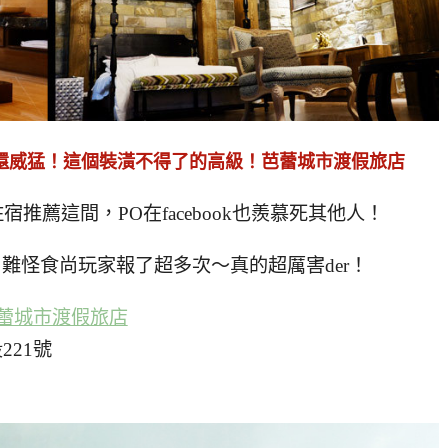
還威猛！這個裝潢不得了的高級！芭蕾城市渡假旅店
推薦這間，PO在facebook也羨慕死其他人！
難怪食尚玩家報了超多次～真的超厲害der！
蕾城市渡假旅店
221號