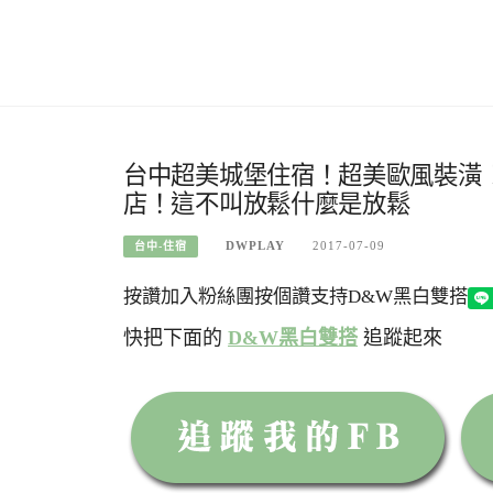
台中超美城堡住宿！超美歐風裝潢！
店！這不叫放鬆什麼是放鬆
DWPLAY
2017-07-09
台中-住宿
按讚加入粉絲團
按個讚支持D&W黑白雙搭
快把下面的
D&W黑白雙搭
追蹤起來