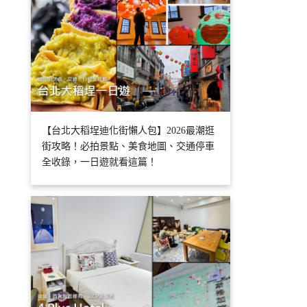
【台北大稻埕迪化街懶人包】2026最潮逛
街攻略！必拍景點、美食地圖、交通停車
全收錄，一日遊就看這篇！