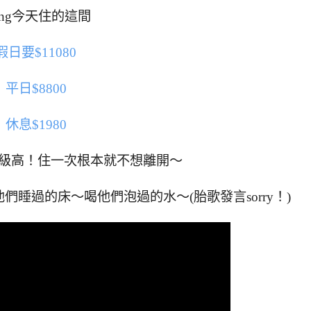
ong今天住的這間
假日要$11080
平日$8800
休息$1980
超級高！住一次根本就不想離開～
睡過的床～喝他們泡過的水～(胎歌發言sorry！)