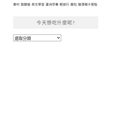
眷村
筋膜槍
英文學習
蘆洲早餐
輕旅行
麵包
龍潭親子景點
今天想吃什麼呢?
今
天
想
吃
什
麼
呢?