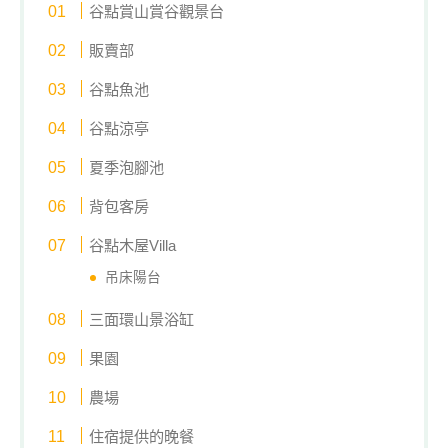
谷點賞山賞谷觀景台
販賣部
谷點魚池
谷點涼亭
夏季泡腳池
背包客房
谷點木屋Villa
吊床陽台
三面環山景浴缸
果園
農場
住宿提供的晚餐