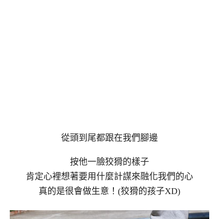
從頭到尾都跟在我們腳邊
按他一臉狡猾的樣子
肯定心裡想著要用什麼計謀來融化我們的心
真的是很會做生意！(狡猾的孩子XD)