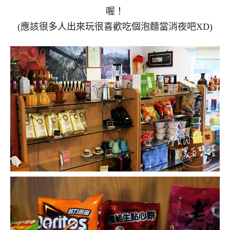
喔！
(應該很多人出來玩很喜歡吃個泡麵當消夜吧XD)