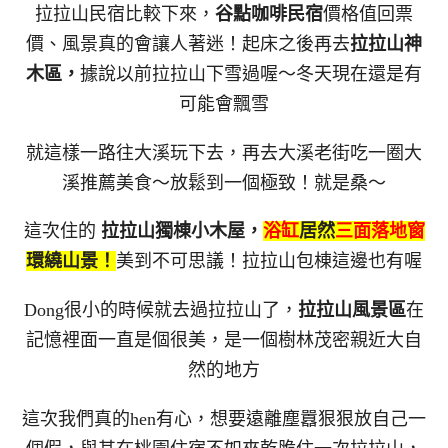
拉拉山民宿比較下來，
谷點咖啡民宿
價格值回票
價、風景真的會讓人著迷！起床之後再去
拉拉山神
木區，
據說以前拉拉山下雪過喔～冬天現在還是有
可能會飄雪
就這樣一路往大溪玩下去，再去大溪老街吃一圈大
溪推薦美食～放鬆到一個極致！就是桑～
這次住的
拉拉山獨棟小木屋，
浴缸
居然
三面落地窗
環繞山景！
美到不可思議！拉拉山包棟這邊也有喔
Dong很小的時候就去過拉拉山了，
拉拉山風景區
在
記憶裡面一直是個很美，是一個樹林茂密親近大自
然的地方
這次我們真的hen有心，想要遠離塵囂狠狠放自己一