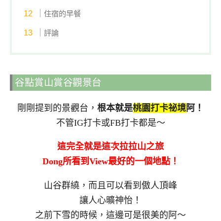
住宿的早餐
評論
谷點賞山賞谷觀景台
剛剛提到的景觀台，
根本就是
桃園打卡祕境
阿！
不管IG打卡或FB打卡都是～
這完全就是這次拉拉山之旅
Dong所看到View最好的一個地點！
山谷群繞，而且可以看到傲人頂峰
讓人心曠神怡！
之前下雪的時候，這邊可是很美的阿～