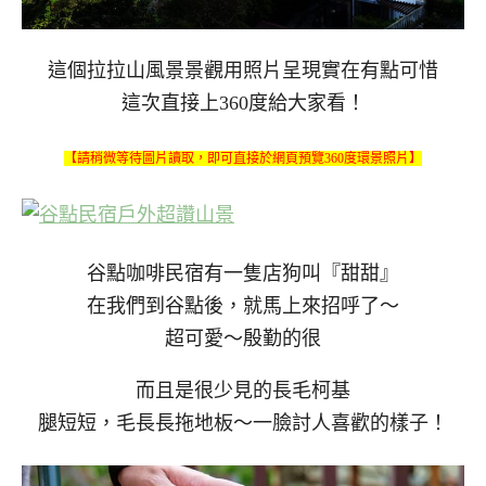
這個拉拉山風景景觀用照片呈現實在有點可惜
這次直接上360度給大家看！
【請稍微等待圖片讀取，即可直接於網頁預覽360度環景照片】
谷點咖啡民宿有一隻店狗叫『甜甜』
在我們到谷點後，就馬上來招呼了～
超可愛～殷勤的很
而且是很少見的長毛柯基
腿短短，毛長長拖地板～一臉討人喜歡的樣子！