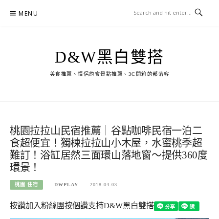
Skip
MENU
to
content
D&W黑白雙搭
美食推薦、情侶約會景點推薦、3C開箱的部落客
桃園拉拉山民宿推薦｜谷點咖啡民宿一泊二
食超便宜！獨棟拉拉山小木屋，水蜜桃季超
難訂！浴缸居然三面環山落地窗～提供360度
環景！
桃園-住宿
DWPLAY
2018-04-03
按讚加入粉絲團
按個讚支持D&W黑白雙搭