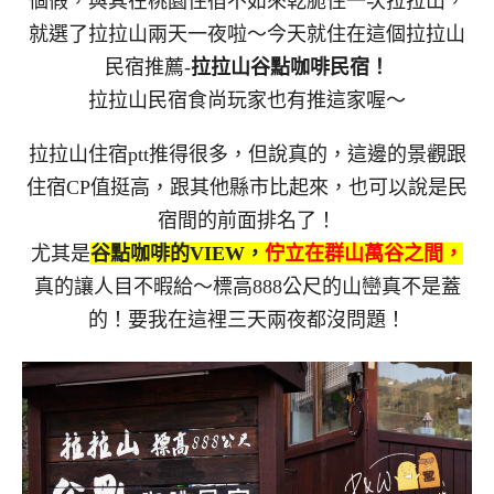
個假，與其在桃園住宿不如來乾脆住一次拉拉山，
就選了拉拉山兩天一夜啦～今天就住在這個拉拉山
民宿推薦-
拉拉山谷點咖啡民宿！
拉拉山民宿食尚玩家也有推這家喔～
拉拉山住宿ptt推得很多，但說真的，這邊的景觀跟
住宿CP值挺高，跟其他縣市比起來，也可以說是民
宿間的前面排名了！
尤其是
谷點咖啡的VIEW，
佇立在群山萬谷之間，
真的讓人目不暇給～標高888公尺的山巒真不是蓋
的！要我在這裡三天兩夜都沒問題！