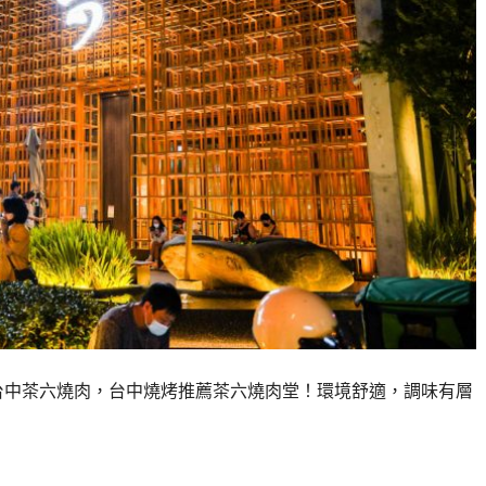
薦台中茶六燒肉，台中燒烤推薦茶六燒肉堂！環境舒適，調味有層