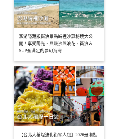
澎湖隱藏版衝浪景點嵵裡沙灘秘境大公
開！享受陽光、貝殼沙與浪花，衝浪＆
SUP全滿足的夢幻海灣
【台北大稻埕迪化街懶人包】2026最潮逛