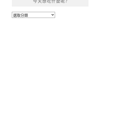
今天想吃什麼呢?
今
天
想
吃
什
麼
呢?