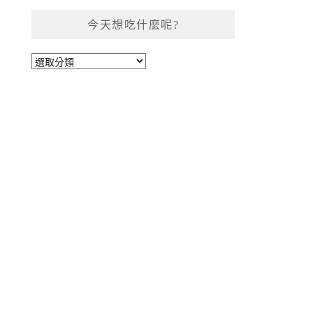
今天想吃什麼呢?
今
天
想
吃
什
麼
呢?