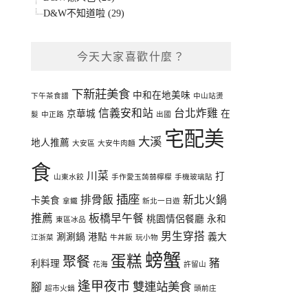
D&W不知道啦 (29)
今天大家喜歡什麼？
下新莊美食
中和在地美味
下午茶食譜
中山站燙
信義安和站
台北炸雞
京華城
在
髮
中正路
出國
宅配美
大溪
地人推薦
大安區
大安牛肉麵
食
川菜
打
山東水餃
手作愛玉蒟蒻檸檬
手機玻璃貼
插座
排骨飯
新北火鍋
卡美食
拿鐵
新北一日遊
推薦
板橋早午餐
桃園情侶餐廳
永和
東區冰品
男生穿搭
涮涮鍋
港點
義大
江浙菜
牛丼飯
玩小物
螃蟹
蛋糕
聚餐
豬
利料理
花海
許留山
逢甲夜市
雙連站美食
腳
超市火鍋
頭前庄