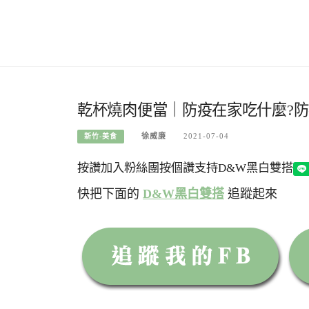
乾杯燒肉便當｜防疫在家吃什麼?
徐威廉
2021-07-04
新竹-美食
按讚加入粉絲團
按個讚支持D&W黑白雙搭
快把下面的
D&W黑白雙搭
追蹤起來