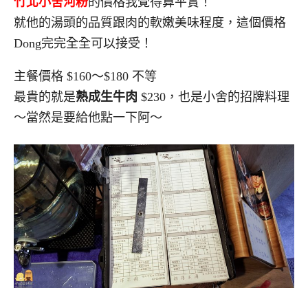
竹北小舍河粉
的價格我覺得算平實！
就他的湯頭的品質跟肉的軟嫩美味程度，這個價格
Dong完完全全可以接受！
主餐價格 $160～$180 不等
最貴的就是
熟成生牛肉
$230，也是小舍的招牌料理
～當然是要給他點一下阿～