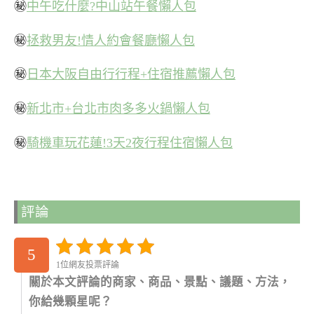
㊙
中午吃什麼?中山站午餐懶人包
㊙
拯救男友!情人約會餐廳懶人包
㊙
日本大阪自由行行程+住宿推薦懶人包
㊙
新北市+台北市肉多多火鍋懶人包
㊙
騎機車玩花蓮!3天2夜行程住宿懶人包
評論
5
1位網友投票評論
關於本文評論的商家、商品、景點、議題、方法，
你給幾顆星呢？