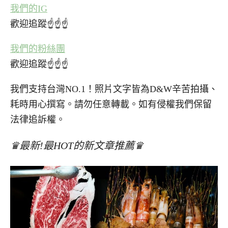
我們的IG
歡迎追蹤☝☝☝
我們的粉絲團
歡迎追蹤☝☝☝
我們支持台灣NO.1！照片文字皆為D&W辛苦拍攝、
耗時用心撰寫。請勿任意轉載。如有侵權我們保留
法律追訴權。
♛最新!最HOT的新文章推薦♛