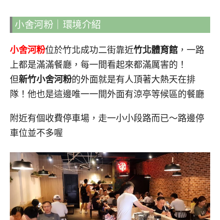
小舍河粉｜環境介紹
小舍河粉
位於竹北成功二街靠近
竹北體育館
，一路
上都是滿滿餐廳，每一間看起來都滿厲害的！
但
新竹小舍河粉
的外面就是有人頂著大熱天在排
隊！他也是這邊唯一一間外面有涼亭等候區的餐廳
附近有個收費停車場，走一小小段路而已～路邊停
車位並不多喔