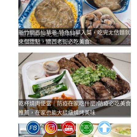
新竹關西仙草巷-特色仙草入菜，吃完ㄤ估麵就
來個甜點，關西老街必吃美食!
乾杯燒肉便當｜防疫在家吃什麼?防疫必吃美食
推薦，在家也能大舕級燒烤美味