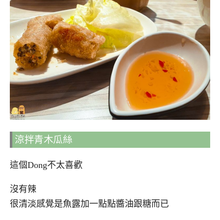
涼拌青木瓜絲
這個Dong不太喜歡
沒有辣
很清淡感覺是魚露加一點點醬油跟糖而已