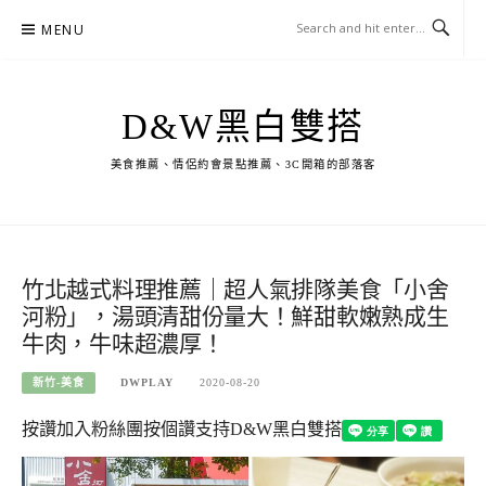
Skip
MENU
to
content
D&W黑白雙搭
美食推薦、情侶約會景點推薦、3C開箱的部落客
竹北越式料理推薦｜超人氣排隊美食「小舍
河粉」，湯頭清甜份量大！鮮甜軟嫩熟成生
牛肉，牛味超濃厚！
新竹-美食
DWPLAY
2020-08-20
按讚加入粉絲團
按個讚支持D&W黑白雙搭