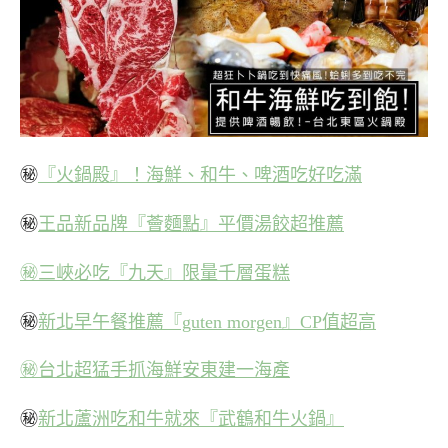
㊙
『火鍋殿』！海鮮、和牛、啤酒吃好吃滿
㊙
王品新品牌『薈麵點』平價湯餃超推薦
㊙三峽必吃『九天』限量千層蛋糕
㊙
新北早午餐推薦『guten morgen』CP值超高
㊙台北超猛手抓海鮮安東建一海產
㊙
新北蘆洲吃和牛就來『武鶴和牛火鍋』