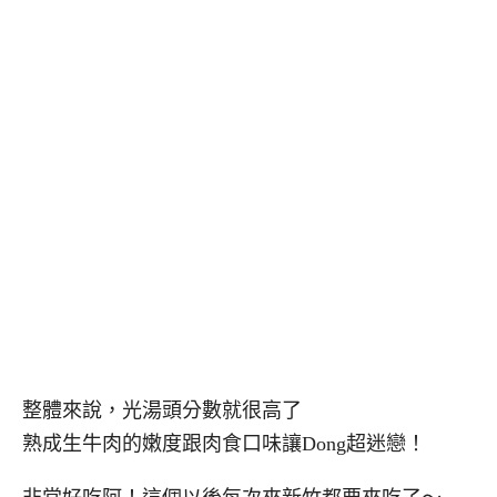
整體來說，光湯頭分數就很高了
熟成生牛肉的嫩度跟肉食口味讓Dong超迷戀！