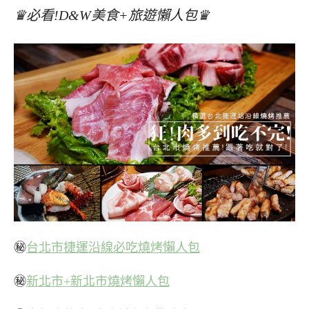
♛必看!D&W美食+旅遊懶人包♛
㊙
台北市捷運沿線必吃燒烤懶人包
㊙
新北市+新北市燒烤懶人包