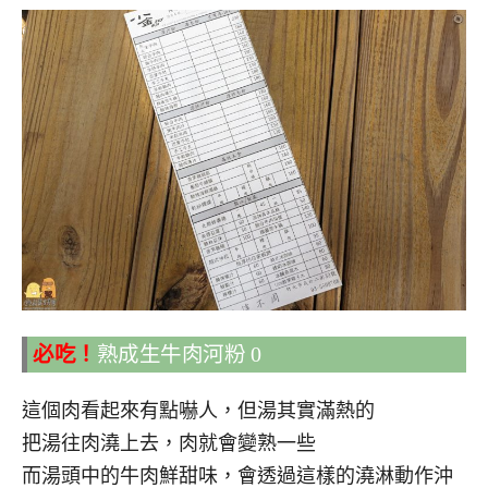
必吃！
熟成生牛肉河粉 0
這個肉看起來有點嚇人，但湯其實滿熱的
把湯往肉澆上去，肉就會變熟一些
而湯頭中的牛肉鮮甜味，會透過這樣的澆淋動作沖