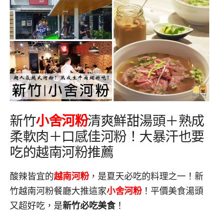
新竹
小舍河粉
清爽鮮甜湯頭＋熟成
柔軟肉＋口感佳河粉！大暴汗也要
吃的越南河粉推薦
酸辣皆宜的
越南河粉
，是夏天必吃的料理之一！新
竹越南河粉餐廳大推這家
小舍河粉
！平價美食湯頭
又超好吃，是
新竹必吃美食
！