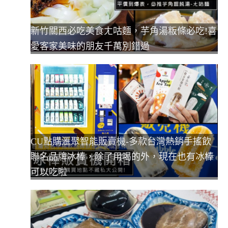
新竹關西必吃美食ㄤ咕麵，芋角湯粄條必吃!喜
愛客家美味的朋友千萬別錯過
CU點購滙聚智能販賣機-多款台灣熱銷手搖飲
聯名品牌冰棒，除了用喝的外，現在也有冰棒
可以吃啦