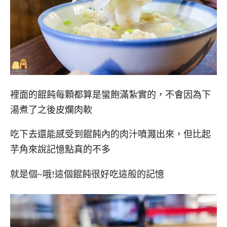
裡面的餛飩每顆都算是蠻飽滿紮實的，不會因為下
湯煮了之後皮爛肉軟
吃下去還能感受到餛飩內的肉汁噴濺出來，但比起
芋角來說記憶點真的不多
就是個~哦!這個餛飩很好吃這般的記憶