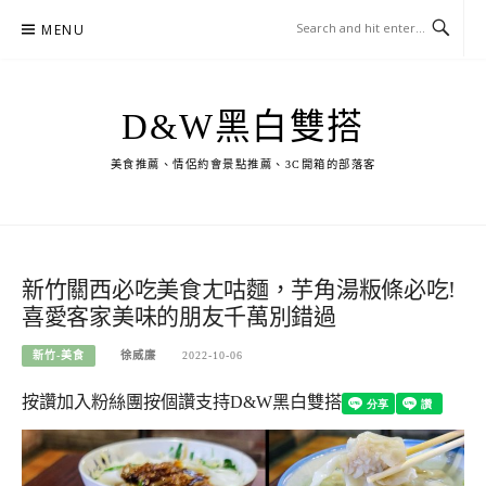
Skip
MENU
to
content
D&W黑白雙搭
美食推薦、情侶約會景點推薦、3C開箱的部落客
新竹關西必吃美食ㄤ咕麵，芋角湯粄條必吃!
喜愛客家美味的朋友千萬別錯過
新竹-美食
徐威廉
2022-10-06
按讚加入粉絲團
按個讚支持D&W黑白雙搭