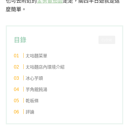
也可去附近的
金勇番茄園
走走，關西半日遊就是這
麼簡單。
目錄
CLOSE
ㄤ咕麵菜單
ㄤ咕麵店內環境介紹
冰心芋頭
芋角餛飩湯
乾板條
評論