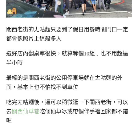
關西老街的ㄤ咕麵只要到了假日用餐時間門口一定
都會像照片上這般多人
還好店內翻桌率很快，就算等個10組﹑也不用超過
半小時
最棒的是關西老街的公用停車場就在ㄤ咕麵的外
面，基本上也不怕找不到車位
吃完ㄤ咕麵後，還可以稍微逛一下關西老街，可以
去
關西仙草巷
吃個仙草冰或帶個伴手禮回家都不錯
喔