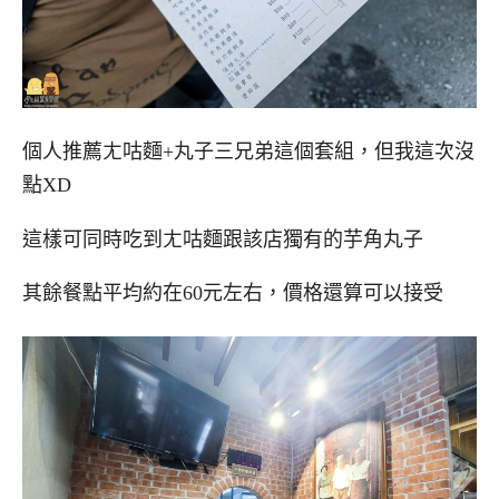
個人推薦ㄤ咕麵+丸子三兄弟這個套組，但我這次沒
點XD
這樣可同時吃到ㄤ咕麵跟該店獨有的芋角丸子
其餘餐點平均約在60元左右，價格還算可以接受