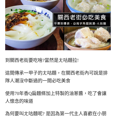
到關西老街要吃啥?當然是ㄤ咕麵拉!
這間傳承一甲子的ㄤ咕麵，在關西老街內可說是排
隊人潮沒中斷過的一間必吃美食
使用70年香Q扁麵條加上特製的油蔥醬，吃了會讓
人懷念的味道
為何要叫ㄤ咕麵呢? 是因為第一代主人喜歡在小朋