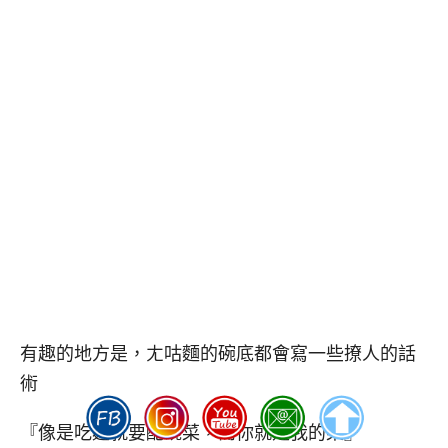
有趣的地方是，ㄤ咕麵的碗底都會寫一些撩人的話
術
『像是吃麵就要配碗菜，而你就是我的菜』