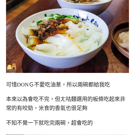
可惜DONＧ不愛吃油蔥，所以兩碗都給我吃
本來以為會吃不完，但ㄤ咕麵選用的板條吃起來非
常的有咬勁，米食的香氣也很足夠
不知不覺一下就吃完兩碗，超會吃的