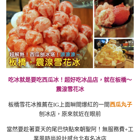
吃冰就是要吃西瓜冰！超好吃冰品店，就在板橋～
震湶雪花冰
板橋雪花冰推薦在IG上面瞬間爆紅的一間
西瓜丸子
刨冰店，原來就近在眼前
當然要趁著夏天的尾巴快點來朝聖阿！無服務費+工
業風時尚設計感台北有名冰店