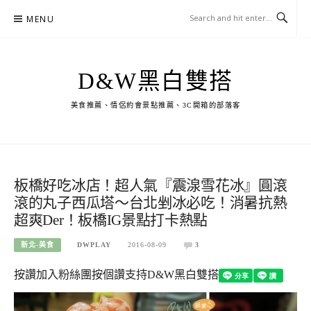
Skip
MENU
to
content
D&W黑白雙搭
美食推薦、情侶約會景點推薦、3C開箱的部落客
板橋好吃冰店！超人氣『震湶雪花冰』圓滾
滾的丸子西瓜塔～台北剉冰必吃！消暑抗熱
超爽Der！板橋IG景點打卡熱點
新北-美食
DWPLAY
2016-08-09
3
按讚加入粉絲團
按個讚支持D&W黑白雙搭