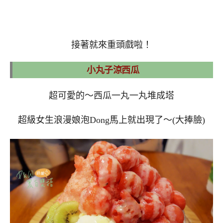
接著就來重頭戲啦！
小丸子涼西瓜
超可愛的～西瓜一丸一丸堆成塔
超級女生浪漫娘泡Dong馬上就出現了～(大捧臉)