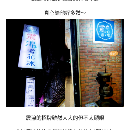
真心給他好多讚～
震湶的招牌雖然大大的但不太顯眼