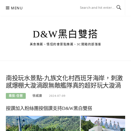
Skip
MENU
to
content
D&W黑白雙搭
美食推薦、情侶約會景點推薦、3C開箱的部落客
南投玩水景點-九族文化村西班牙海岸，刺激
感爆棚大漩渦跟無敵艦隊真的超好玩大漩渦
南投-住宿
徐威廉
2024-07-09
按讚加入粉絲團
按個讚支持D&W黑白雙搭