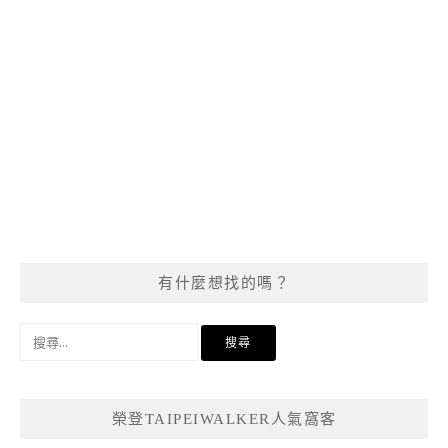
有什麼想找的嗎？
搜
尋
關
鍵
榮登TAIPEIWALKER人氣窩客
字: