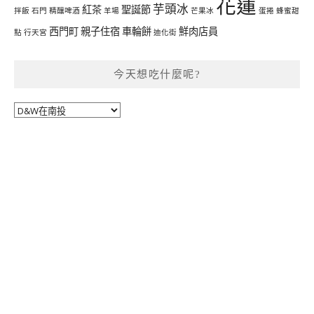
花蓮
芋頭冰
紅茶
聖誕節
拌飯
石門
精釀啤酒
羊場
芒果冰
蛋捲
蜂蜜甜
西門町
親子住宿
車輪餅
鮮肉店員
點
行天宮
迪化街
今天想吃什麼呢?
今
天
想
吃
什
麼
呢?