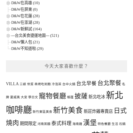
D&W在高雄 (10)
D&W在屏東 (0)
D&W在花蓮 (28)
D&W在澎湖 (28)
D&W新鮮試 (164)
---台北美食捷運地圖--- (521)
D&W懶人包 (21)
D&W不知道啦 (29)
今天大家喜歡什麼？
台北聚餐
台北早餐
VILLA
三峽
世貿
串烤吃到飽
冷泡茶
台中火鍋
名
新北
寵物餐廳
披薩
新北吃冰
牌
夏威夷
大安
學日文
帳篷
咖啡廳
新竹美食
日式
新莊炸雞專賣店
新竹東區美食
漢堡
燒肉
泰式料理
期間限定
河南蒸麵
海南雞
特色餐廳
生活
石鍋