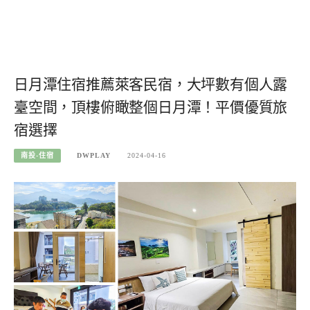
日月潭住宿推薦萊客民宿，大坪數有個人露
臺空間，頂樓俯瞰整個日月潭！平價優質旅
宿選擇
南投-住宿
DWPLAY
2024-04-16