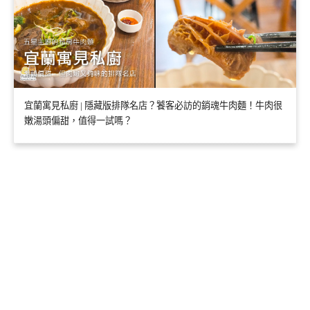
宜蘭寓見私廚 | 隱藏版排隊名店？饕客必訪的銷魂牛肉麵！牛肉很
嫩湯頭偏甜，值得一試嗎？