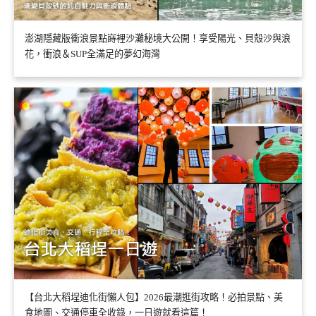
澎湖隱藏版衝浪景點嵵裡沙灘秘境大公開！享受陽光、貝殼沙與浪
花，衝浪＆SUP全滿足的夢幻海灣
【台北大稻埕迪化街懶人包】2026最潮逛街攻略！必拍景點、美
食地圖、交通停車全收錄，一日遊就看這篇！