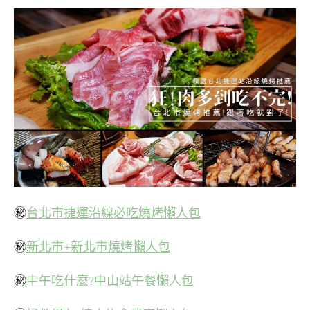
㊙
台北市捷運沿線必吃燒烤懶人包
㊙
新北市+新北市燒烤懶人包
㊙
中午吃什麼?中山站午餐懶人包