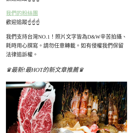
我們的粉絲團
歡迎追蹤☝☝☝
我們支持台灣NO.1！照片文字皆為D&W辛苦拍攝、
耗時用心撰寫。請勿任意轉載。如有侵權我們保留
法律追訴權。
♛最新!最HOT的新文章推薦♛