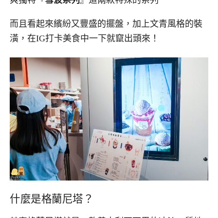
爽獨特『
雪波系列
』這兩款特殊的系列
而且看起來繽紛又豐盛的擺盤，加上文青風格的裝
潢，在IG打卡美食中一下就竄出頭來！
什麼是格蘭尼塔？