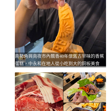
南勢角興南夜市內飄香40年懷舊古早味的香蕉
蛋糕，中永和在地人從小吃到大的銅板美食