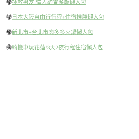
㊙
拯救男友!情人約會餐廳懶人包
㊙
日本大阪自由行行程+住宿推薦懶人包
㊙
新北市+台北市肉多多火鍋懶人包
㊙
騎機車玩花蓮!3天2夜行程住宿懶人包