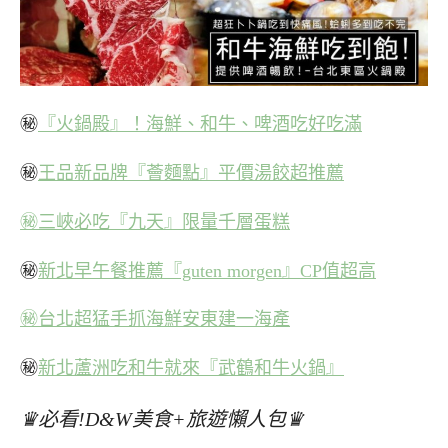
㊙
『火鍋殿』！海鮮、和牛、啤酒吃好吃滿
㊙
王品新品牌『薈麵點』平價湯餃超推薦
㊙三峽必吃『九天』限量千層蛋糕
㊙
新北早午餐推薦『guten morgen』CP值超高
㊙台北超猛手抓海鮮安東建一海產
㊙
新北蘆洲吃和牛就來『武鶴和牛火鍋』
♛必看!D&W美食+旅遊懶人包♛