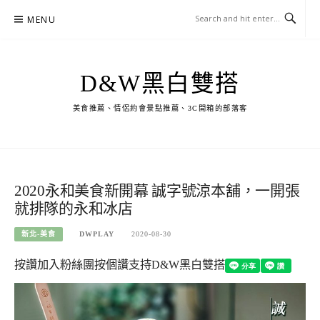
Skip
MENU
to
content
D&W黑白雙搭
美食推薦、情侶約會景點推薦、3C開箱的部落客
2020永和美食新開幕 誠字號涼本舖，一開張
就排隊的永和冰店
新北-美食
DWPLAY
2020-08-30
按讚加入粉絲團
按個讚支持D&W黑白雙搭