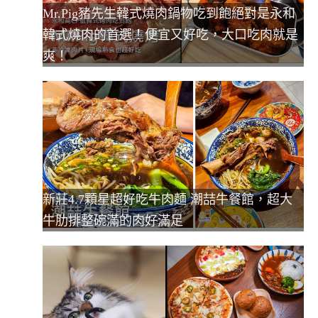
Mr.Pig豬先生韓式燒肉鍋物吃到飽絕對是永和
韓式燒肉的首選！便宜又好吃，大口吃肉就是
爽！
新莊4.7顆星超好吃牛肉麵 潮喆牛餐館，超大
牛肋排整碗滿的肉好滿足