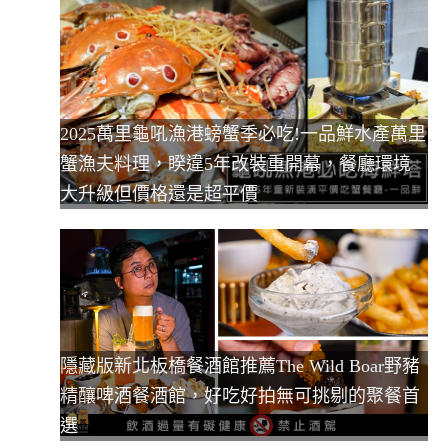
2025萬里龜吼漁港螃蟹季必吃!一品鮮水產萬里
蟹漁夫料理，睽違5年改裝重開幕，餐廳環境
大升級但價格還是超平價
隱藏版新北板橋餐酒館推薦The Wild Boar野豬
精釀啤酒餐酒館，好吃好拍無可挑剔的聚餐首
選