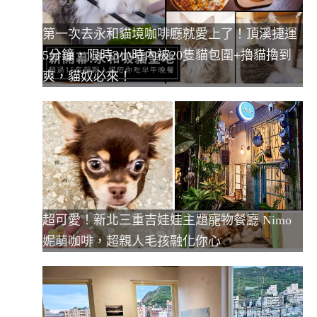
第一次去永和貓境咖啡廳就愛上了！頂溪捷運
5分鐘，限時3小時內被20隻貓包圍+擼貓擼到
爽，貓奴必來！
超可愛！新北三重吉娃娃主題寵物餐廳 Nimo
妮萌咖啡，超親人毛孩融化你心