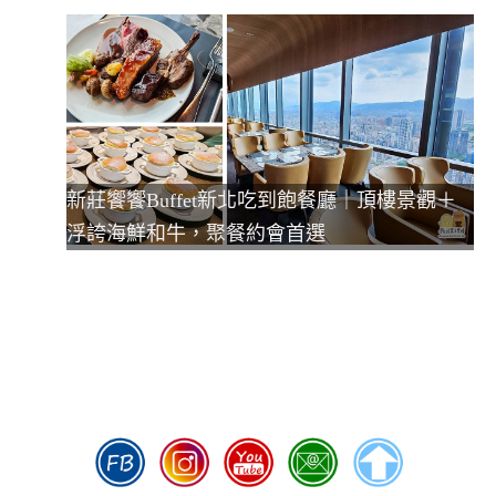
新莊饗饗Buffet新北吃到飽餐廳｜頂樓景觀＋
浮誇海鮮和牛，聚餐約會首選