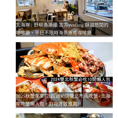
北海岸 | 野柳漁港邊 言方yenfang 靜謚悠閒的
咖啡廳，平日不限時海景療癒咖啡廳
2025秋蟹季來拉!超過10間雙北市區吃蟹+北海
岸吃蟹懶人包，好吃才敢推薦!