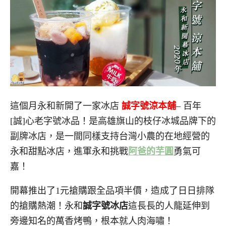
這個月永和新開了一家冰店
誠字號涼本舖
– 百年
[誠]心老字號冰品！是高雄旗山的枝仔冰城品牌下的
副牌冰店，是一間同樣支持台灣小農的在地經營的
永和甜點冰店，進軍永和挑戰
阿爸的芋圓
勇氣可
嘉！
開幕推出了1元搶購跟全品項半價，造成了日日排隊
的搶購熱潮！永和
誠字號冰店
這長長的人龍延伸到
旁邊知名的萬香烤鴨，根本就人肉海嘯！