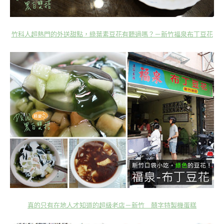
竹科人超熱門的外送甜點，綠葉素豆花有聽過嗎？－新竹福泉布丁豆花
真的只有在地人才知道的超級老店－新竹 囍字特製機蛋糕