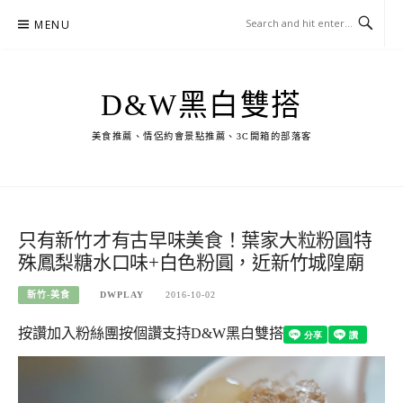
Skip
MENU
to
content
D&W黑白雙搭
美食推薦、情侶約會景點推薦、3C開箱的部落客
只有新竹才有古早味美食！葉家大粒粉圓特
殊鳳梨糖水口味+白色粉圓，近新竹城隍廟
新竹-美食
DWPLAY
2016-10-02
按讚加入粉絲團
按個讚支持D&W黑白雙搭