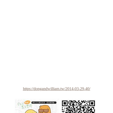
https://dongandwilliam.tw/2014-03-29-40/