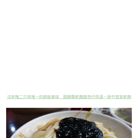
沒有唯二只有唯一的銅板美味 甜麵醬乾麵跟骨仔肉湯－新竹曾家乾麵