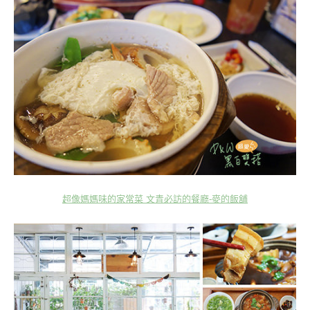
超像媽媽味的家常菜 文青必訪的餐廳-麥的飯舖