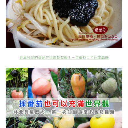
世界各地的番茄在這邊都有喔！－金勇ＤＩＹ休閒農場