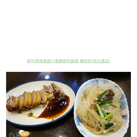
新竹宵夜族跟小黃運將的最愛-鴨肉許(西大路店)