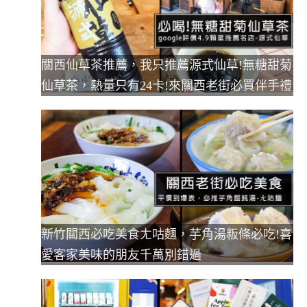
關西仙草茶推薦，我只推薦源式仙草!無糖甜菊
仙草茶，熱量只有24卡!來關西老街必買伴手禮
新竹關西必吃美食ㄤ咕麵，芋角湯粄條必吃!喜
愛客家美味的朋友千萬別錯過