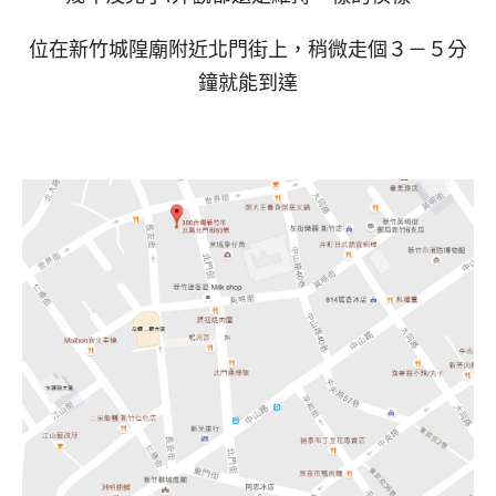
位在新竹城隍廟附近北門街上，稍微走個３－５分
鐘就能到達