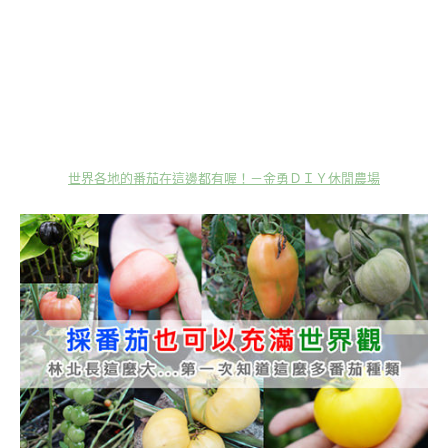
世界各地的番茄在這邊都有喔！－金勇ＤＩＹ休閒農場