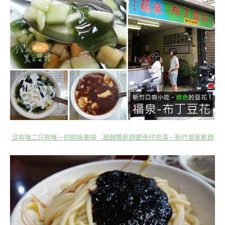
沒有唯二只有唯一的銅板美味 甜麵醬乾麵跟骨仔肉湯－新竹曾家乾麵