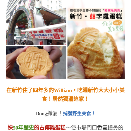
在新竹住了四年多的William，吃遍新竹大大小小美
食！居然獨漏這家！
Dong抓漏！
捕獲野生美食！
快
50年歷史
的古傳雞蛋糕
～使市場門口香氣撲鼻的