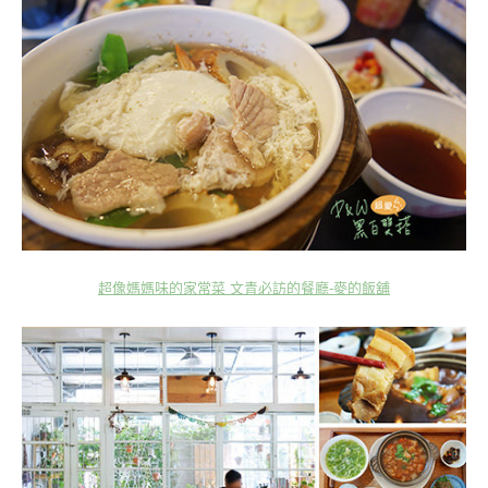
超像媽媽味的家常菜 文青必訪的餐廳-麥的飯舖