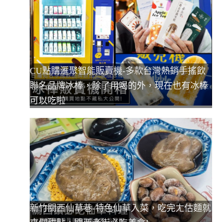
CU點購滙聚智能販賣機-多款台灣熱銷手搖飲
聯名品牌冰棒，除了用喝的外，現在也有冰棒
可以吃啦
新竹關西仙草巷-特色仙草入菜，吃完ㄤ估麵就