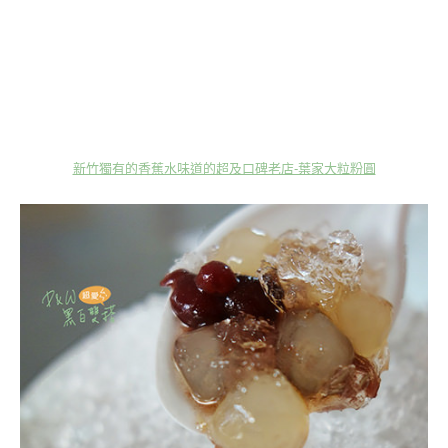
新竹獨有的香蕉水味道的超及口碑老店-葉家大粒粉圓