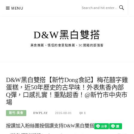
Skip
MENU
to
content
D&W黑白雙搭
美食推薦、情侶約會景點推薦、3C開箱的部落客
D&W黑白雙搭【新竹Dong食記】梅花囍字雞
蛋糕，近50年歷史的古早味！外表焦香內部
Q彈，口感扎實！重點超香！@新竹市中央市
場
新竹-美食
DWPLAY
2016-08-01
1
按讚加入粉絲團
按個讚支持D&W黑白雙搭