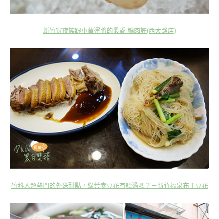
新竹宵夜族跟小黃運將的最愛-鴨肉許(西大路店)
竹科人超熱門的外送甜點，綠葉素豆花有聽過嗎？－新竹福泉布丁豆花