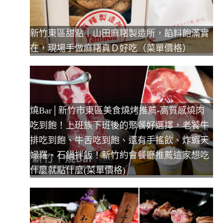
新竹東區甜點｜山田麻糬製造所，餡料飽滿實
在，現場手做麻糬真Ｄ好吃（菜單價格）
燒Bar│新竹市東區美食燒烤推薦-高質感燒肉
吃到飽！上班族下班後的聚餐好選擇，老饕牛
排吃到飽、牛舌吃到飽、還有手搖飲、炸蝦天
婦羅、石鍋拌飯！新竹約會餐廳推薦這家想吃
什麼就點什麼(菜單價格)