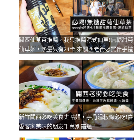
關西仙草茶推薦，我只推薦源式仙草!無糖甜菊
仙草茶，熱量只有24卡!來關西老街必買伴手禮
新竹關西必吃美食ㄤ咕麵，芋角湯粄條必吃!喜
愛客家美味的朋友千萬別錯過