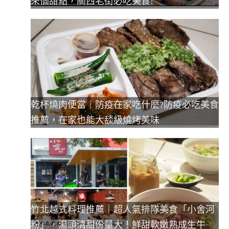
來個甜點，關西老街必吃美食!
乾杯燒肉便當｜防疫在家吃什麼?防疫必吃美食
推薦，在家也能大舕級燒烤美味
竹北越式料理推薦｜超人氣排隊美食「小舍河
粉」，湯頭清甜份量大！鮮甜軟嫩熟成生牛