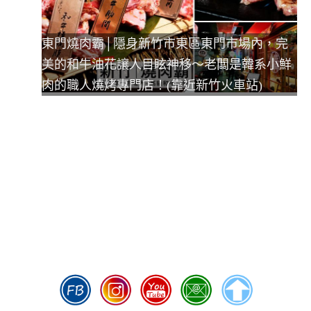
東門燒肉霸│隱身新竹市東區東門市場內，完
美的和牛油花讓人目眩神移～老闆是韓系小鮮
肉的職人燒烤專門店！(靠近新竹火車站)