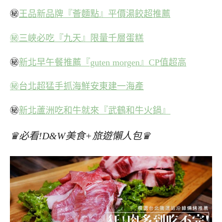
㊙
王品新品牌『薈麵點』平價湯餃超推薦
㊙三峽必吃『九天』限量千層蛋糕
㊙
新北早午餐推薦『guten morgen』CP值超高
㊙台北超猛手抓海鮮安東建一海產
㊙
新北蘆洲吃和牛就來『武鶴和牛火鍋』
♛必看!D&W美食+旅遊懶人包♛