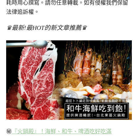
耗時用心撰寫。請勿任意轉載。如有侵權我們保留
法律追訴權。
♛最新!最HOT的新文章推薦♛
㊙
『火鍋殿』！海鮮、和牛、啤酒吃好吃滿