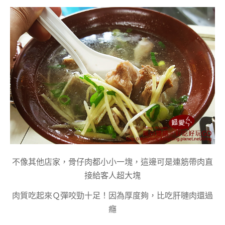
不像其他店家，骨仔肉都小小一塊，這邊可是連筋帶肉直
接給客人超大塊
肉質吃起來Ｑ彈咬勁十足！因為厚度夠，比吃肝嗹肉還過
癮