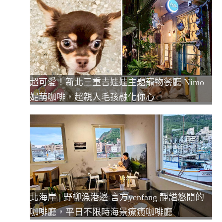
超可愛！新北三重吉娃娃主題寵物餐廳 Nimo
妮萌咖啡，超親人毛孩融化你心
北海岸 | 野柳漁港邊 言方yenfang 靜謚悠閒的
咖啡廳，平日不限時海景療癒咖啡廳