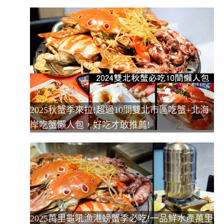
2025秋蟹季來拉!超過10間雙北市區吃蟹+北海
岸吃蟹懶人包，好吃才敢推薦!
2025萬里龜吼漁港螃蟹季必吃!一品鮮水產萬里