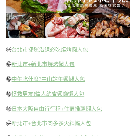
㊙
台北市捷運沿線必吃燒烤懶人包
㊙
新北市+新北市燒烤懶人包
㊙
中午吃什麼?中山站午餐懶人包
㊙
拯救男友!情人約會餐廳懶人包
㊙
日本大阪自由行行程+住宿推薦懶人包
㊙
新北市+台北市肉多多火鍋懶人包