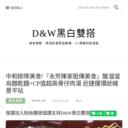
Skip
MENU
to
content
D&W黑白雙搭
美食推薦、情侶約會景點推薦、3C開箱的部落客
中和排隊美食!『永芳陳家祖傳美食』酸溜溜
烏醋乾麵+CP值超高骨仔肉湯 近捷運環狀線
景平站
新北-美食
DWPLAY
2016-01-03
1
按讚加入粉絲團
按個讚支持D&W黑白雙搭