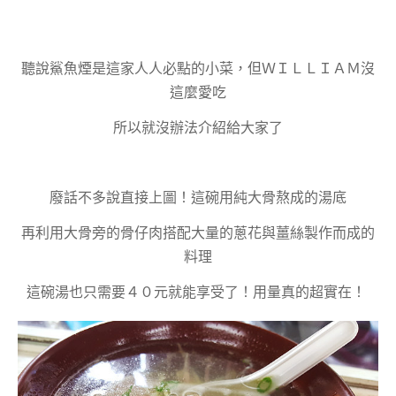
聽說鯊魚煙是這家人人必點的小菜，但ＷＩＬＬＩＡＭ沒
這麼愛吃
所以就沒辦法介紹給大家了
廢話不多說直接上圖！這碗用純大骨熬成的湯底
再利用大骨旁的骨仔肉搭配大量的蔥花與薑絲製作而成的
料理
這碗湯也只需要４０元就能享受了！用量真的超實在！