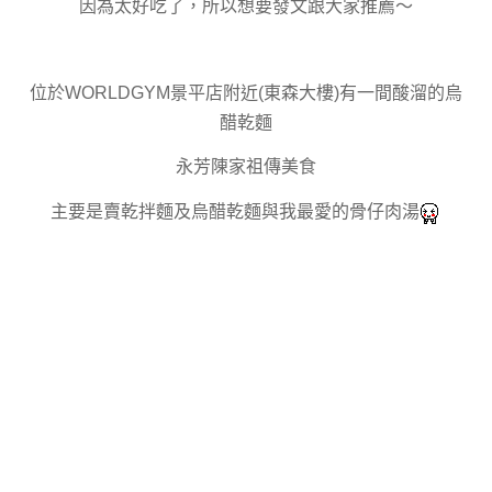
因為太好吃了，所以想要發文跟大家推薦～
位於WORLDGYM景平店附近(東森大樓)有一間酸溜的烏
醋乾麵
永芳陳家祖傳美食
主要是賣乾拌麵及烏醋乾麵與我最愛的骨仔肉湯