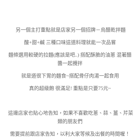
另一個主打重點就是店家另一個招牌－烏醋乾拌麵
酸+甜+鹹 三種口味這道料理就能一次品嘗
麵條選用較硬的拉麵(應該是吧..) 搭配酥脆的油蔥 混著醋
醬一起攪拌
就是道很下胃的麵食~搭配骨仔肉湯一起食用
真的超級飽 很滿足! 重點是只要75元~
這邊店家也貼心地告知，如果不喜歡吃蔥、蒜、薑、芹菜
類的朋友們
需要提前跟店家告知，以利大家等候及出餐的時間喔！