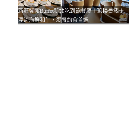
新莊饗饗Buffet新北吃到飽餐廳｜頂樓景觀＋
浮誇海鮮和牛，聚餐約會首選