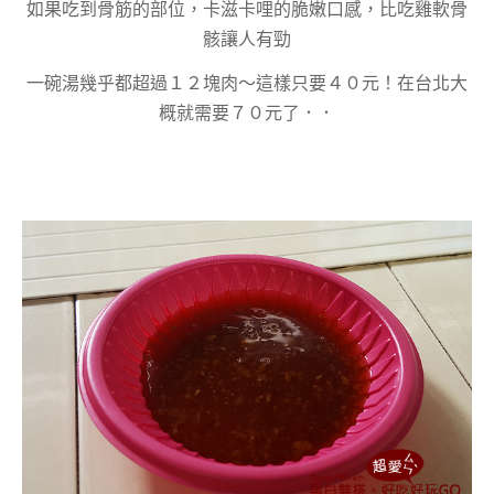
如果吃到骨筋的部位，卡滋卡哩的脆嫩口感，比吃雞軟骨
骸讓人有勁
一碗湯幾乎都超過１２塊肉～這樣只要４０元！在台北大
概就需要７０元了．．