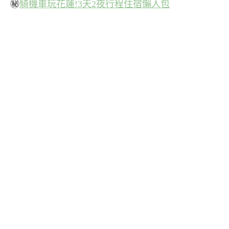
㊙
騎機車玩花蓮!3天2夜行程住宿懶人包