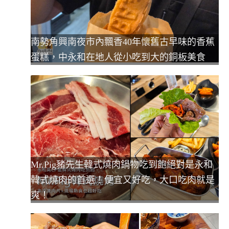
南勢角興南夜市內飄香40年懷舊古早味的香蕉
蛋糕，中永和在地人從小吃到大的銅板美食
Mr.Pig豬先生韓式燒肉鍋物吃到飽絕對是永和
韓式燒肉的首選！便宜又好吃，大口吃肉就是
爽！