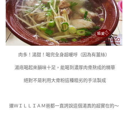
肉多！湯甜！喝完全身超暖呼（因為有薑絲）
湯底喝起來韻味十足，能喝到濃厚肉骨熬成的精華
絕對不是利用大骨粉這種粗劣的手法製成
連ＷＩＬＬＩＡＭ爸都一直誇說這個湯真的超實在的～