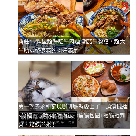
新莊4.7顆星超好吃牛肉麵 潮喆牛餐館，超大
牛肋排整碗滿的肉好滿足
第一次去永和貓境咖啡廳就愛上了！頂溪捷運
5分鐘，限時3小時內被20隻貓包圍+擼貓擼到
爽，貓奴必來！