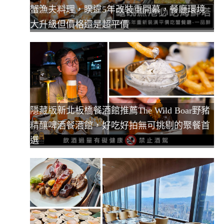
蟹漁夫料理，睽違5年改裝重開幕，餐廳環境
大升級但價格還是超平價
隱藏版新北板橋餐酒館推薦The Wild Boar野豬
精釀啤酒餐酒館，好吃好拍無可挑剔的聚餐首
選