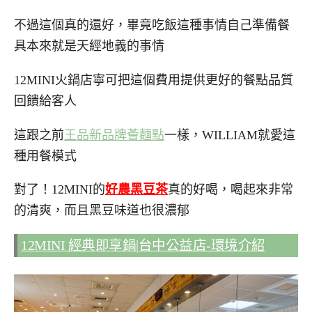
不過這個真的還好，畢竟吃飯這種事情自己準備餐
具本來就是天經地義的事情
12MINI火鍋店寧可把這個費用提供更好的餐點品質
回饋給客人
這跟之前
王品新品牌薈麵點
一樣，WILLIAM就愛這
種用餐模式
對了！12MINI的
好農
黑豆茶
真的好喝，喝起來非常
的清爽，而且黑豆味道也很濃郁
12MINI 經典即享鍋|台中公益店-環境介紹