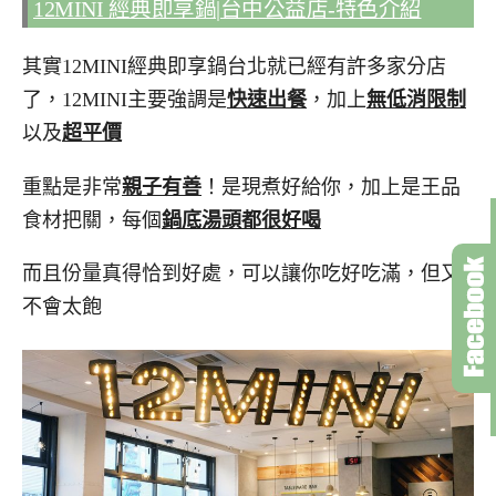
12MINI 經典即享鍋|台中公益店-特色介紹
其實12MINI經典即享鍋台北就已經有許多家分店
了，12MINI主要強調是
快速出餐
，加上
無低消限制
以及
超平價
重點是非常
親子有善
！是現煮好給你，加上是王品
食材把關，每個
鍋底湯頭都很好喝
而且份量真得恰到好處，可以讓你吃好吃滿，但又
不會太飽