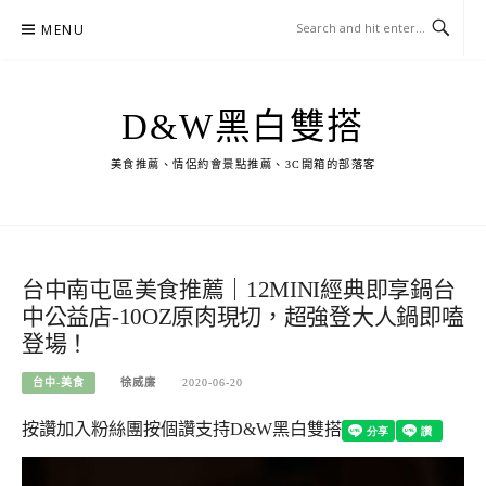
Skip
MENU
to
content
D&W黑白雙搭
美食推薦、情侶約會景點推薦、3C開箱的部落客
台中南屯區美食推薦｜12MINI經典即享鍋台
中公益店-10OZ原肉現切，超強登大人鍋即嗑
登場！
台中-美食
徐威廉
2020-06-20
按讚加入粉絲團
按個讚支持D&W黑白雙搭