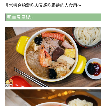
非常適合給愛吃肉又想吃很飽的人食用～
鴨血臭臭鍋5