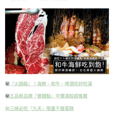
㊙
『火鍋殿』！海鮮、和牛、啤酒吃好吃滿
㊙
王品新品牌『薈麵點』平價湯餃超推薦
㊙三峽必吃『九天』限量千層蛋糕