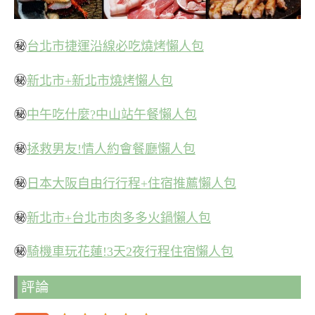
㊙
台北市捷運沿線必吃燒烤懶人包
㊙
新北市+新北市燒烤懶人包
㊙
中午吃什麼?中山站午餐懶人包
㊙
拯救男友!情人約會餐廳懶人包
㊙
日本大阪自由行行程+住宿推薦懶人包
㊙
新北市+台北市肉多多火鍋懶人包
㊙
騎機車玩花蓮!3天2夜行程住宿懶人包
評論