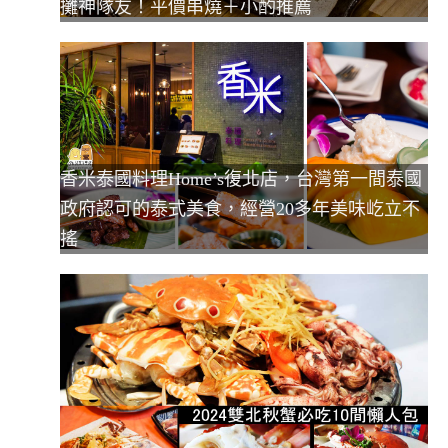
攤神隊友！平價串燒＋小酌推薦
香米泰國料理Home’s復北店，台灣第一間泰國
政府認可的泰式美食，經營20多年美味屹立不
搖