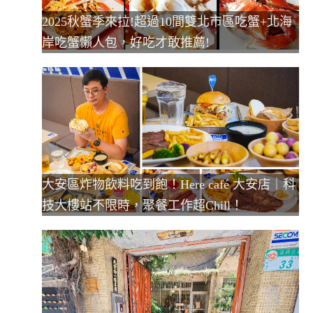
2025秋蟹季來拉!超過10間雙北市區吃蟹+北海
岸吃蟹懶人包，好吃才敢推薦!
大安區炸物飲料吃到飽！Here café 大安店｜科
技大樓站不限時，聚餐工作超Chill！