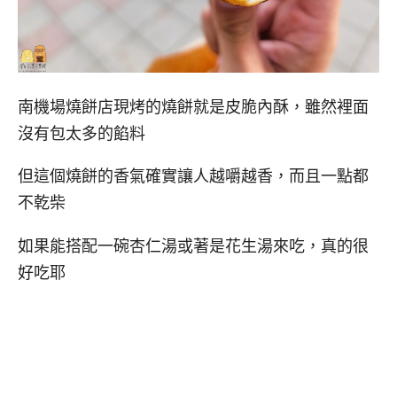
南機場燒餅店現烤的燒餅就是皮脆內酥，雖然裡面
沒有包太多的餡料
但這個燒餅的香氣確實讓人越嚼越香，而且一點都
不乾柴
如果能搭配一碗杏仁湯或著是花生湯來吃，真的很
好吃耶