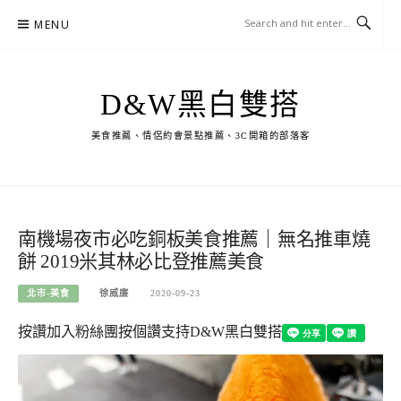
Skip
MENU
to
content
D&W黑白雙搭
美食推薦、情侶約會景點推薦、3C開箱的部落客
南機場夜市必吃銅板美食推薦｜無名推車燒
餅 2019米其林必比登推薦美食
北市-美食
徐威廉
2020-09-23
按讚加入粉絲團
按個讚支持D&W黑白雙搭