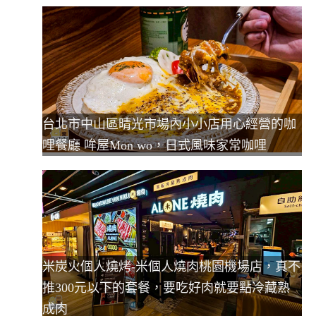
台北市中山區晴光市場內小小店用心經營的咖
哩餐廳 哞屋Mon wo，日式風味家常咖哩
米炭火個人燒烤-米個人燒肉桃園機場店，真不
推300元以下的套餐，要吃好肉就要點冷藏熟
成肉