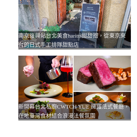
南京復興站台北美食haritts甜甜圈，從東京來
台的日式手工排隊甜點店
新開幕台北私廚CWTCH YUE 擁躍法式餐廳，
在地臺灣食材結合浪漫法餐氛圍