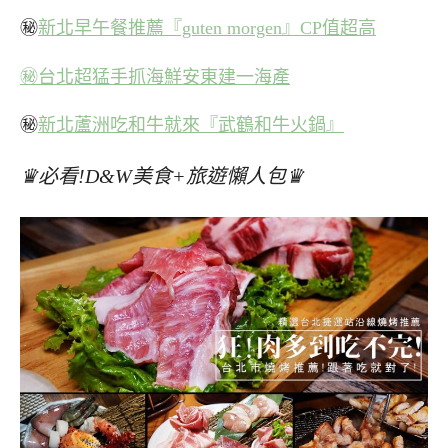
㊙
新北早午餐推薦『guten morgen』CP值超高
㊙台北超猛手抓海鮮安東建一海產
㊙
新北蘆洲吃和牛就來『武鶴和牛火鍋』
♛必看!D&W美食+旅遊懶人包♛