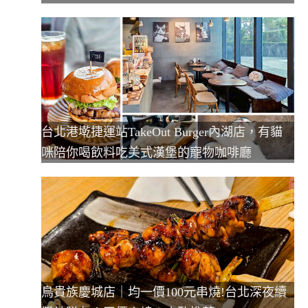
台北港墘捷運站TakeOut Burger內湖店，有貓
咪陪你喝飲料吃美式漢堡的寵物咖啡廳
鳥貴族慶城店｜均一價100元串燒!台北深夜續