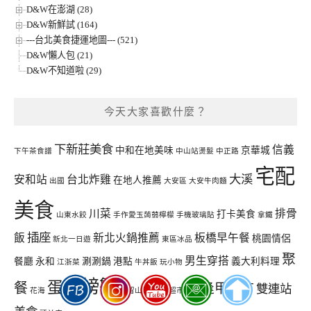
D&W在澎湖 (28)
D&W新鮮試 (164)
---台北美食捷運地圖--- (521)
D&W懶人包 (21)
D&W不知道啦 (29)
今天大家喜歡什麼？
下新莊美食
信義
中和在地美味
京華城
下午茶食譜
中山站燙髮
中正路
宅配
大溪
安和站
台北炸雞
在地人推薦
出國
大安區
大安牛肉麵
美食
川菜
排骨
打卡美食
山東水餃
手作愛玉蒟蒻檸檬
手機玻璃貼
拿鐵
插座
飯
新北火鍋推薦
板橋早午餐
桃園情侶
新北一日遊
東區冰品
聚
男生穿搭
餐廳
永和
涮涮鍋
港點
義大利料理
江浙菜
牛丼飯
玩小物
螃蟹
蛋糕
餐
逢甲夜市
雙連站
豬腳
花海
許留山
超市火鍋