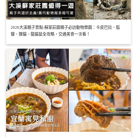
2026大溪親子景點-蘇家莊園親子必訪動物樂園：卡皮巴拉、狐
獴、狸貓、龍貓鼠全攻略，交通美食一次看！