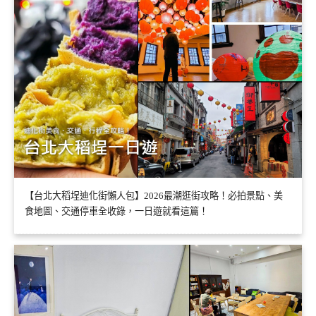
【台北大稻埕迪化街懶人包】2026最潮逛街攻略！必拍景點、美
食地圖、交通停車全收錄，一日遊就看這篇！