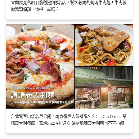
宜蘭寓見私廚 | 隱藏版排隊名店？饕客必訪的銷魂牛肉麵！牛肉很
嫩湯頭偏甜，值得一試嗎？
台北饕客口袋名單公開！南京復興人氣排隊名店Cin Cin Osteria 請
請義大利餐廳，窯烤PIZZA神好吃!油封鴨腿義大利麵也不容小覷