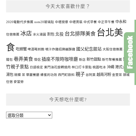
今天大家喜歡什麼？
中永和
2020電動代步推薦
note20玻璃貼
中壢按摩
中壢男裝
中式早餐
中正早午餐
台北美
冰店
台北排隊美食
北投
割包
住宿推薦
冰火湯圓
食
國父紀念館站
吃螃蟹
啤酒喝到飽
噴汁炸雞招牌鹹酥雞
大阪住宿推薦
小
巷弄美食
插座不限時咖啡廳
新
新竹甜點
籠包
情侶
新店
新竹聚餐推薦
竹親子景點
沖繩
港式火鍋
日語檢定
東門油花旋轉燒肉
林口打卡景點
桃園吃冰
親子
湯包
越南河粉
碗粿
茶
華麗餐廳
蜂蜜的功效
西門町飲料
谷阿莫
金萱茶
頭城
住宿
麥當勞
今天想吃什麼呢?
今
天
想
吃