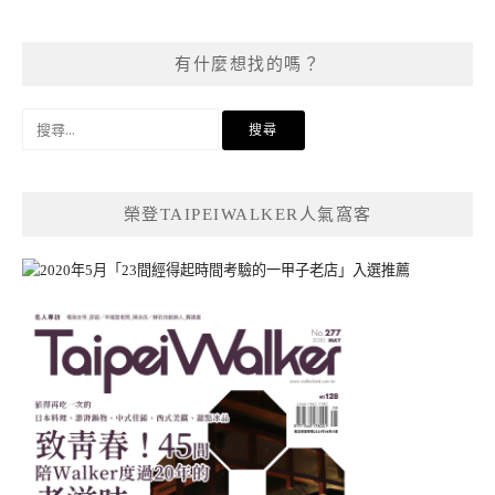
有什麼想找的嗎？
搜
尋
關
鍵
榮登TAIPEIWALKER人氣窩客
字: