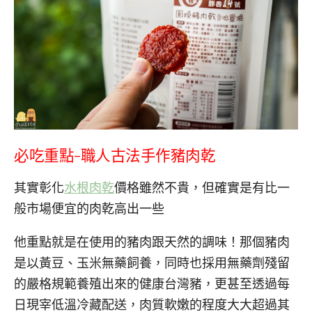
必吃重點-職人古法手作豬肉乾
其實彰化
水根肉乾
價格雖然不貴，但確實是有比一
般市場便宜的肉乾高出一些
他重點就是在使用的豬肉跟天然的調味！那個豬肉
是以黃豆、玉米無藥飼養，同時也採用無藥劑殘留
的嚴格規範養殖出來的健康台灣豬，更甚至透過每
日現宰低溫冷藏配送，肉質軟嫩的程度大大超過其