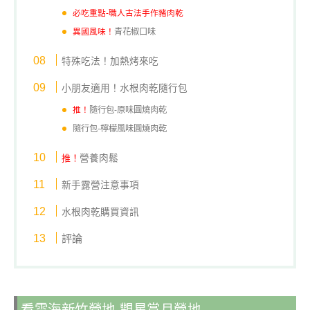
必吃重點-職人古法手作豬肉乾
異國風味！
青花椒口味
特殊吃法！加熱烤來吃
小朋友適用！水根肉乾隨行包
推！
隨行包-原味圓燒肉乾
隨行包-檸檬風味圓燒肉乾
推！
營養肉鬆
新手露營注意事項
水根肉乾購買資訊
評論
看雲海新竹營地-觀星賞月營地