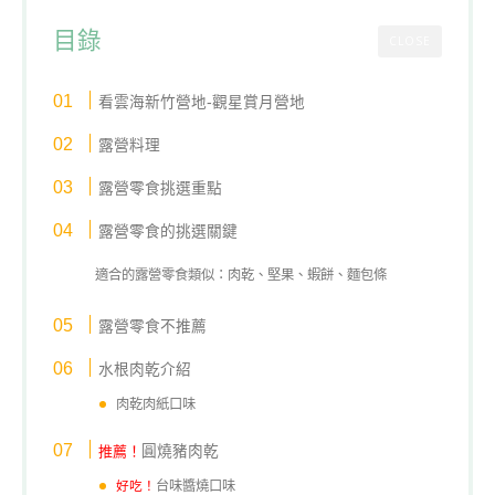
目錄
CLOSE
看雲海新竹營地-觀星賞月營地
露營料理
露營零食挑選重點
露營零食的挑選關鍵
適合的露營零食類似：肉乾、堅果、蝦餅、麵包條
露營零食不推薦
水根肉乾介紹
肉乾肉紙口味
推薦！
圓燒豬肉乾
好吃！
台味醬燒口味