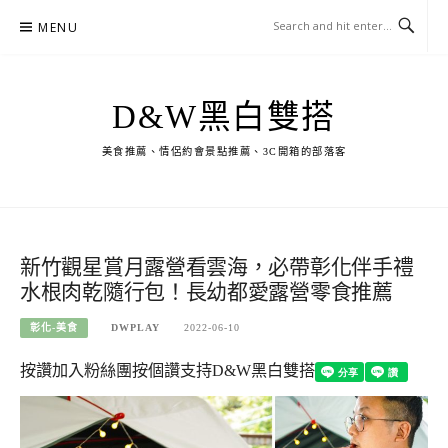
Skip
MENU
to
content
D&W黑白雙搭
美食推薦、情侶約會景點推薦、3C開箱的部落客
新竹觀星賞月露營看雲海，必帶彰化伴手禮
水根肉乾隨行包！長幼都愛露營零食推薦
彰化-美食
DWPLAY
2022-06-10
按讚加入粉絲團
按個讚支持D&W黑白雙搭