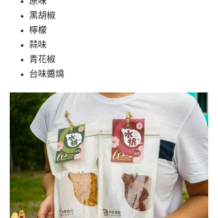
原味
黑胡椒
檸檬
蒜味
青花椒
台味醬燒