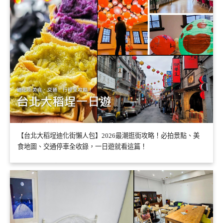
【台北大稻埕迪化街懶人包】2026最潮逛街攻略！必拍景點、美
食地圖、交通停車全收錄，一日遊就看這篇！