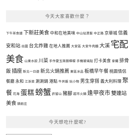
今天大家喜歡什麼？
下新莊美食
信義
中和在地美味
京華城
下午茶食譜
中山站燙髮
中正路
宅配
大溪
安和站
台北炸雞
在地人推薦
出國
大安區
大安牛肉麵
美食
川菜
排骨
打卡美食
山東水餃
手作愛玉蒟蒻檸檬
手機玻璃貼
拿鐵
插座
飯
新北火鍋推薦
板橋早午餐
桃園情侶
新北一日遊
東區冰品
聚
男生穿搭
餐廳
永和
涮涮鍋
港點
義大利料理
江浙菜
牛丼飯
玩小物
螃蟹
蛋糕
餐
逢甲夜市
雙連站
豬腳
花海
許留山
超市火鍋
美食
頭前庄
今天想吃什麼呢?