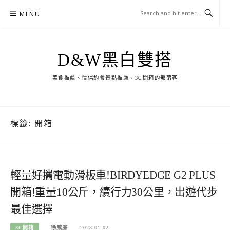
Skip
MENU
to
content
D&W黑白雙搭
美食推薦、情侶約會景點推薦、3C開箱的部落客
標籤:
開箱
輕量好攜電動滑板車!BIRDYEDGE G2 PLUS
開箱!重量10公斤，續行力30公里，出遊代步
最佳選擇
3C開箱
徐威廉
2023-01-02