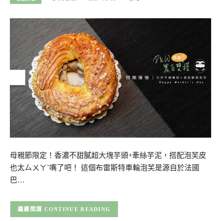
母親節限定！香濃不甜膩超大塊芋頭+牽絲芋泥，搭配泡芙皮
也太ㄙㄨㄚˋ嘴了吧！ 這個布雷斯特車輪泡芙是源自於法國
巴…
CONTINUE READING