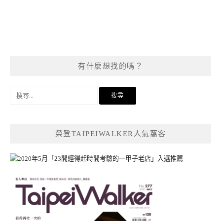
有什麼想找的嗎？
搜
尋
關
鍵
榮登TAIPEIWALKER人氣窩客
字: