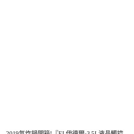
2019氣炸鍋開箱!『EL伊德爾-3.5L液晶觸控