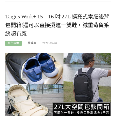
Targus Work+ 15 – 16 吋 27L 擴充式電腦後背
包開箱!還可以直接擺進一雙鞋，減重背負系
統超有感
男生玩物
徐威廉
2022-03-28