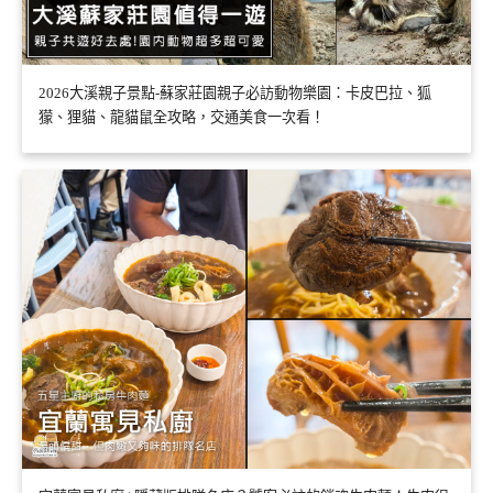
2026大溪親子景點-蘇家莊園親子必訪動物樂園：卡皮巴拉、狐
獴、狸貓、龍貓鼠全攻略，交通美食一次看！