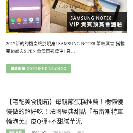
2017新的的機皇終於現身! SAMSUNG NOTE8 筆較厲害!搭載
雙鏡頭與S PEN 台灣首次登場! 身…
CONTINUE READING
【宅配美食開箱】母親節蛋糕推薦！樹懶慢
慢做的超好吃！法國經典甜點『布雷斯特車
輪泡芙』皮Q彈+不甜膩芋泥
宅配美食
DWPLAY
2017-05-03
2