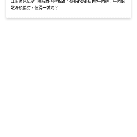
宜蘭寓見私廚 | 隱藏版排隊名店？饕客必訪的銷魂牛肉麵！牛肉很
嫩湯頭偏甜，值得一試嗎？