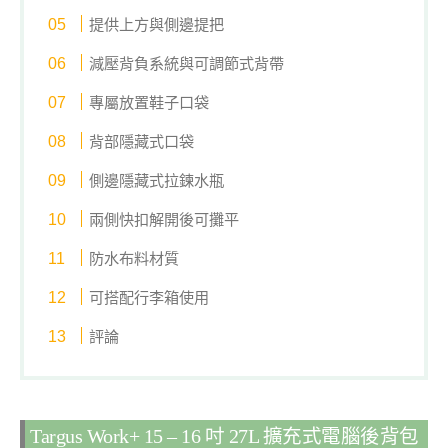
提供上方與側邊提把
減壓背負系統與可調節式背帶
專屬放置鞋子口袋
背部隱藏式口袋
側邊隱藏式拉鍊水瓶
兩側快扣解開後可攤平
防水布料材質
可搭配行李箱使用
評論
Targus Work+ 15 – 16 吋 27L 擴充式電腦後背包