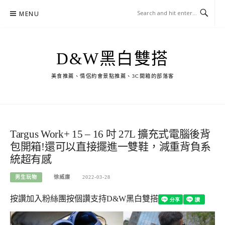
Skip
MENU
to
content
D&W黑白雙搭
美食推薦、情侶約會景點推薦、3C開箱的部落客
Targus Work+ 15 – 16 吋 27L 擴充式電腦後背
包開箱!還可以直接擺進一雙鞋，減重背負系
統超有感
男生玩物
徐威廉
2022-03-28
按讚加入粉絲團
按個讚支持D&W黑白雙搭