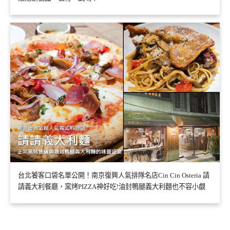
台北饕客口袋名單公開！南京復興人氣排隊名店Cin Cin Osteria 請
請義大利餐廳，窯烤PIZZA神好吃!油封鴨腿義大利麵也不容小覷