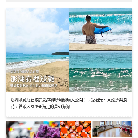
澎湖隱藏版衝浪景點嵵裡沙灘秘境大公開！享受陽光、貝殼沙與浪
花，衝浪＆SUP全滿足的夢幻海灣