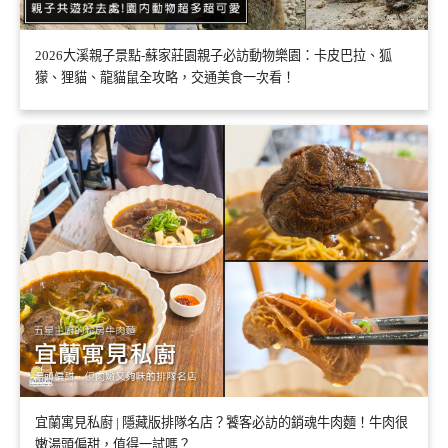
2026大溪親子景點-蘇家莊園親子必訪動物樂園：卡皮巴拉、狐
獴、狸貓、龍貓鼠全攻略，交通美食一次看！
宜蘭寓見私廚 | 隱藏版排隊名店？饕客必訪的銷魂牛肉麵！牛肉很
嫩湯頭偏甜，值得一試嗎？