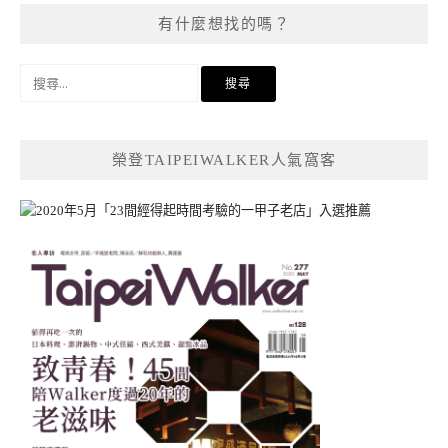
有什麼想找的嗎？
搜
尋
關
鍵
榮登TAIPEIWALKER人氣窩客
字: