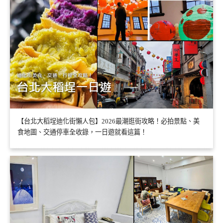
【台北大稻埕迪化街懶人包】2026最潮逛街攻略！必拍景點、美
食地圖、交通停車全收錄，一日遊就看這篇！