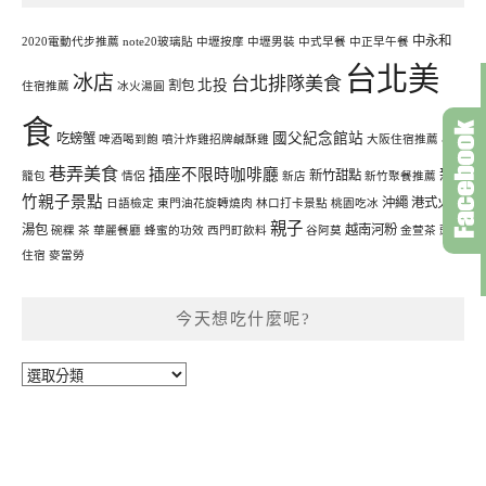
中永和
2020電動代步推薦
note20玻璃貼
中壢按摩
中壢男裝
中式早餐
中正早午餐
台北美
冰店
台北排隊美食
北投
割包
住宿推薦
冰火湯圓
食
國父紀念館站
吃螃蟹
啤酒喝到飽
噴汁炸雞招牌鹹酥雞
大阪住宿推薦
小
巷弄美食
插座不限時咖啡廳
新
新竹甜點
籠包
情侶
新店
新竹聚餐推薦
竹親子景點
沖繩
港式火鍋
日語檢定
東門油花旋轉燒肉
林口打卡景點
桃園吃冰
親子
湯包
越南河粉
碗粿
茶
華麗餐廳
蜂蜜的功效
西門町飲料
谷阿莫
金萱茶
頭城
住宿
麥當勞
今天想吃什麼呢?
今
天
想
吃
什