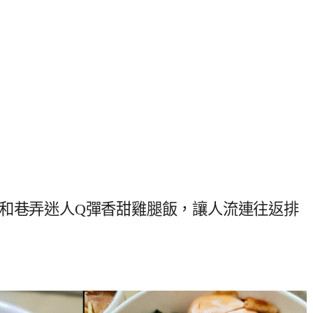
永和巷弄迷人Q彈香甜雞腿飯，讓人流連往返排