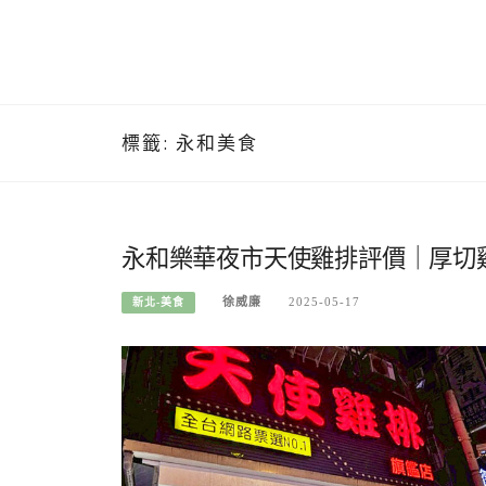
標籤:
永和美食
永和樂華夜市天使雞排評價｜厚切
徐威廉
2025-05-17
新北-美食