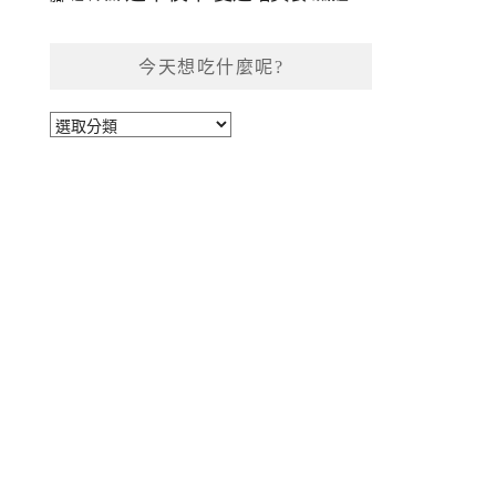
今天想吃什麼呢?
今
天
想
吃
什
麼
呢?