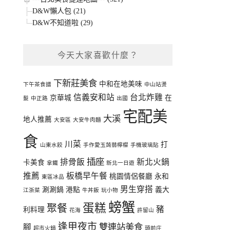
D&W懶人包 (21)
D&W不知道啦 (29)
今天大家喜歡什麼？
下新莊美食
中和在地美味
下午茶食譜
中山站燙
信義安和站
台北炸雞
京華城
在
髮
中正路
出國
宅配美
大溪
地人推薦
大安區
大安牛肉麵
食
川菜
打
山東水餃
手作愛玉蒟蒻檸檬
手機玻璃貼
插座
排骨飯
新北火鍋
卡美食
拿鐵
新北一日遊
推薦
板橋早午餐
桃園情侶餐廳
永和
東區冰品
男生穿搭
涮涮鍋
港點
義大
江浙菜
牛丼飯
玩小物
螃蟹
蛋糕
聚餐
豬
利料理
花海
許留山
逢甲夜市
雙連站美食
腳
超市火鍋
頭前庄