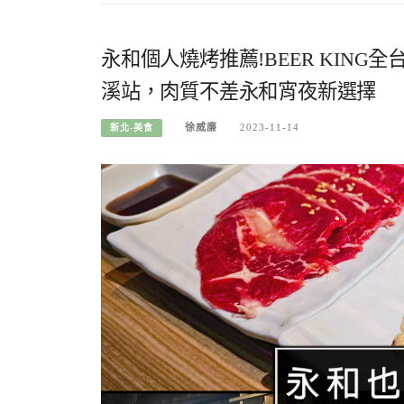
永和個人燒烤推薦!BEER KING
溪站，肉質不差永和宵夜新選擇
徐威廉
2023-11-14
新北-美食