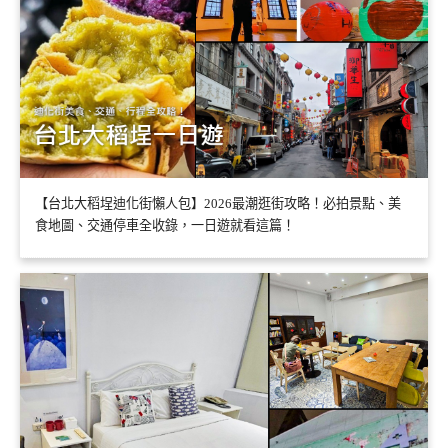
【台北大稻埕迪化街懶人包】2026最潮逛街攻略！必拍景點、美
食地圖、交通停車全收錄，一日遊就看這篇！