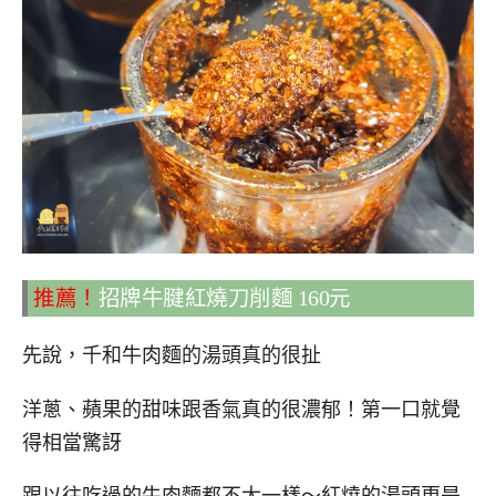
推薦！
招牌牛腱紅燒刀削麵 160元
先說，千和牛肉麵的湯頭真的很扯
洋蔥、蘋果的甜味跟香氣真的很濃郁！第一口就覺
得相當驚訝