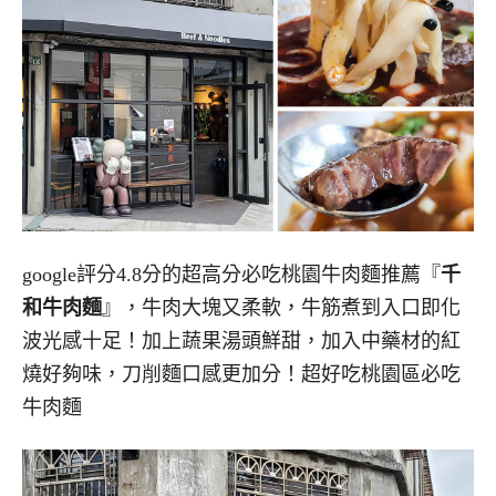
google評分4.8分的超高分必吃桃園牛肉麵推薦『
千
和牛肉麵
』，牛肉大塊又柔軟，牛筋煮到入口即化
波光感十足！加上蔬果湯頭鮮甜，加入中藥材的紅
燒好夠味，刀削麵口感更加分！超好吃桃園區必吃
牛肉麵