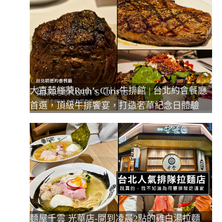
大直茹絲葵Ruth’s Chris牛排館 | 台北約會餐廳
首選，頂級牛排饗宴，打造奢華紀念日體驗
麵屋千雲 光華店-開到凌晨2點的雞白湯拉麵