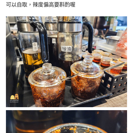
可以自取，辣度偏高要斟酌喔