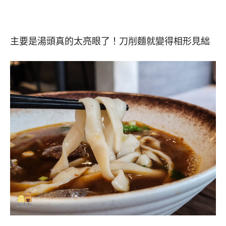
主要是湯頭真的太亮眼了！刀削麵就變得相形見絀