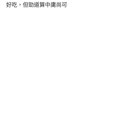
好吃，但勁道算中庸尚可