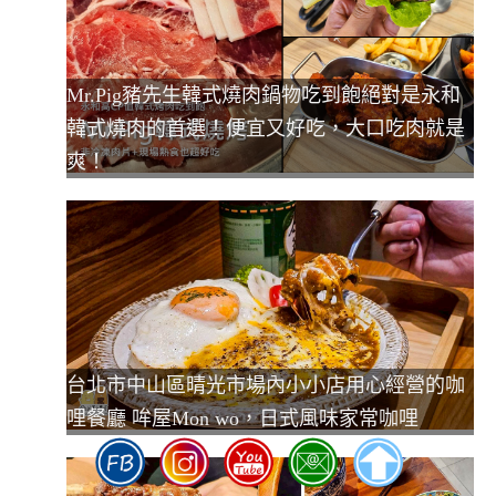
Mr.Pig豬先生韓式燒肉鍋物吃到飽絕對是永和
韓式燒肉的首選！便宜又好吃，大口吃肉就是
爽！
台北市中山區晴光市場內小小店用心經營的咖
哩餐廳 哞屋Mon wo，日式風味家常咖哩