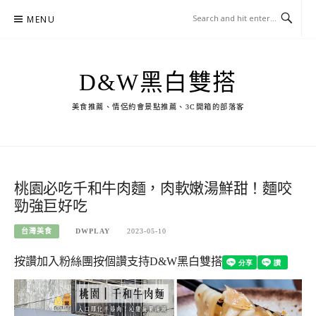
Skip
MENU
to
content
D&W黑白雙搭
美食推薦、情侶約會景點推薦、3C開箱的部落客
桃園必吃千和牛肉麵，肉軟嫩湯鮮甜！麵咬
勁強巨好吃
台灣美食
DWPLAY
2023-05-10
按讚加入粉絲團
按個讚支持D&W黑白雙搭