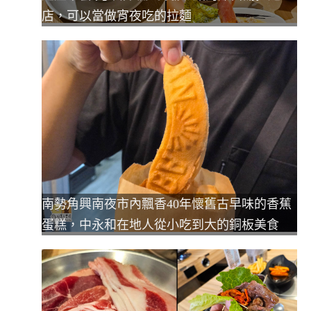
店，可以當做宵夜吃的拉麵
南勢角興南夜市內飄香40年懷舊古早味的香蕉
蛋糕，中永和在地人從小吃到大的銅板美食