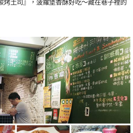
碳烤土司』，菠蘿堡香酥好吃～藏在巷子裡的