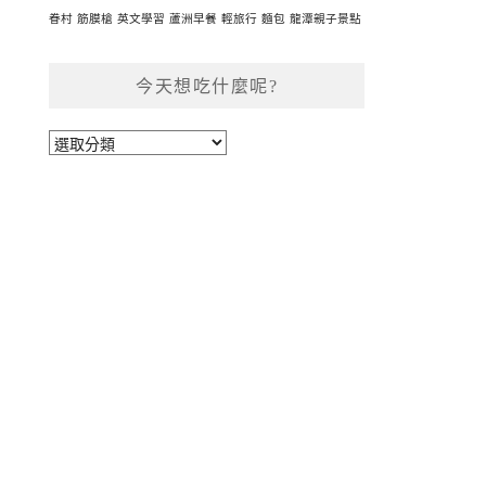
眷村
筋膜槍
英文學習
蘆洲早餐
輕旅行
麵包
龍潭親子景點
今天想吃什麼呢?
今
天
想
吃
什
麼
呢?