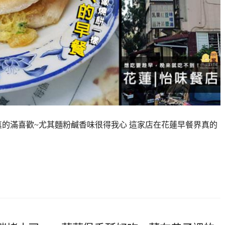
真的滿喜歡~尤其麵粉鹹香味很得我心 這家店在花蓮早餐界真的