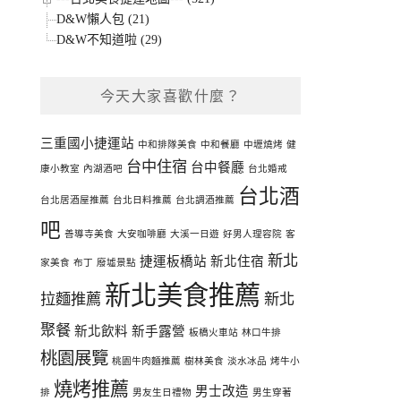
D&W懶人包 (21)
D&W不知道啦 (29)
今天大家喜歡什麼？
三重國小捷運站
中和排隊美食
中和餐廳
中壢燒烤
健
台中住宿
台中餐廳
康小教室
內湖酒吧
台北婚戒
台北酒
台北居酒屋推薦
台北日料推薦
台北調酒推薦
吧
善導寺美食
大安咖啡廳
大溪一日遊
好男人理容院
客
新北
捷運板橋站
新北住宿
家美食
布丁
廢墟景點
新北美食推薦
拉麵推薦
新北
聚餐
新北飲料
新手露營
板橋火車站
林口牛排
桃園展覽
桃園牛肉麵推薦
樹林美食
淡水冰品
烤牛小
燒烤推薦
男士改造
排
男友生日禮物
男生穿著