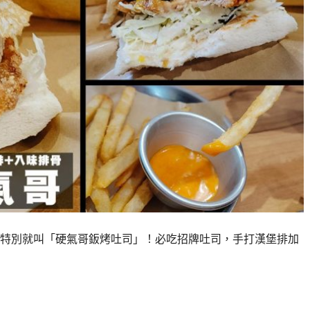
字很特別就叫「硬氣哥鈑烤吐司」！必吃招牌吐司，手打漢堡排加