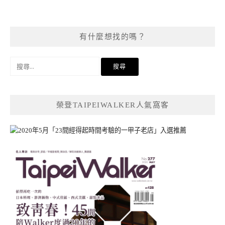
有什麼想找的嗎？
搜
尋
關
鍵
榮登TAIPEIWALKER人氣窩客
字: