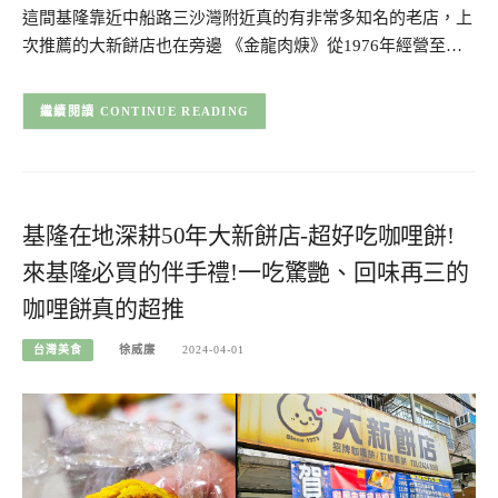
這間基隆靠近中船路三沙灣附近真的有非常多知名的老店，上
次推薦的大新餅店也在旁邊 《金龍肉焿》從1976年經營至…
CONTINUE READING
基隆在地深耕50年大新餅店-超好吃咖哩餅!
來基隆必買的伴手禮!一吃驚艷、回味再三的
咖哩餅真的超推
台灣美食
徐威廉
2024-04-01