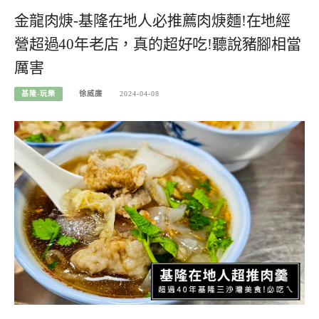
金龍肉焿-基隆在地人必推薦肉焿麵!在地經
營超過40年老店，真的超好吃!聽說豬腳相當
厲害
基隆-玩樂
徐威廉
2024-04-08