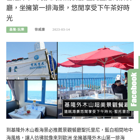
廳，坐擁第一排海景，悠閒享受下午茶好時
光
基隆-玩樂
徐威廉
2023-03-14
到基隆外木山看海景必推薦景觀餐廳聖托里尼，藍白相間地中
海風格，讓人彷彿就像來到歐洲 坐擁基隆外木山第一排海