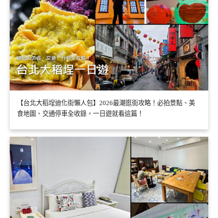
【台北大稻埕迪化街懶人包】2026最潮逛街攻略！必拍景點、美
食地圖、交通停車全收錄，一日遊就看這篇！