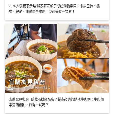
2026大溪親子景點-蘇家莊園親子必訪動物樂園：卡皮巴拉、狐
獴、狸貓、龍貓鼠全攻略，交通美食一次看！
宜蘭寓見私廚 | 隱藏版排隊名店？饕客必訪的銷魂牛肉麵！牛肉很
嫩湯頭偏甜，值得一試嗎？