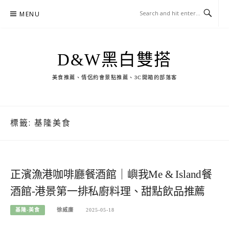
Skip
MENU
to
content
D&W黑白雙搭
美食推薦、情侶約會景點推薦、3C開箱的部落客
標籤:
基隆美食
正濱漁港咖啡廳餐酒館｜嶼我Me & Island餐
酒館-港景第一排私廚料理、甜點飲品推薦
基隆-美食
徐威廉
2025-05-18