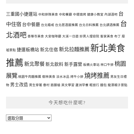
台
三重國小捷運站
中和排隊美食
中和餐廳
中壢燒烤
健康小教室
內湖酒吧
台
中住宿
台中餐廳
台北婚戒
台北居酒屋推薦
台北日料推薦
台北調酒推薦
北酒吧
善導寺美食
大安咖啡廳
大溪一日遊
好男人理容院
客家美食
布丁
廢
新北美食
新北拉麵推薦
捷運板橋站
新北住宿
墟景點
推薦
桃園
新北聚餐
新北飲料
新手露營
板橋火車站
林口牛排
燒烤推薦
展覽
桃園牛肉麵推薦
樹林美食
淡水冰品
烤牛小排
男友生日禮
男士改造
物
男生穿著
眷村
筋膜槍
英文學習
蘆洲早餐
輕旅行
麵包
龍潭親子景點
今天想吃什麼呢?
今
天
想