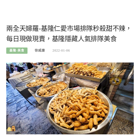
兩全天婦羅-基隆仁愛市場排隊秒殺甜不辣，
每日現做現賣，基隆隱藏人氣排隊美食
基隆-美食
徐威廉
2022-01-06