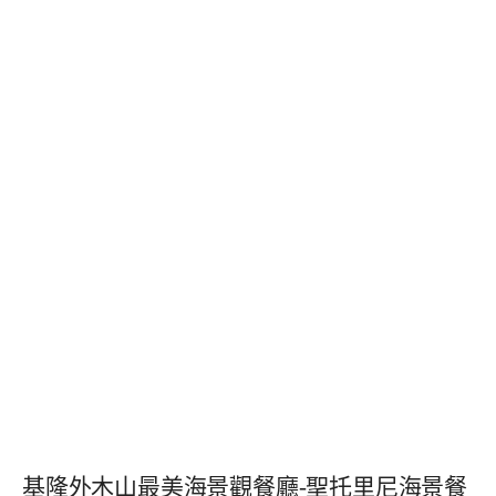
基隆外木山最美海景觀餐廳-聖托里尼海景餐