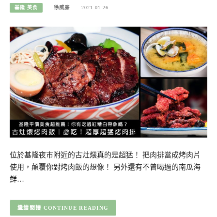
基隆-美食
徐威廉
2021-01-26
位於基隆夜市附近的古灶煨真的是超猛！ 把肉排當成烤肉片
使用，顛覆你對烤肉飯的想像！ 另外還有不曾喝過的南瓜海
鮮…
CONTINUE READING