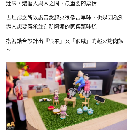
灶味，煨著人與人之間，最重要的感情
古灶煨之所以諧音念起來很像古早味，也是因為創
辦人想要傳承並創新阿嬤的家傳菜味道
搭著諧音設計出『很罩』又『很威』的超火烤肉飯
～