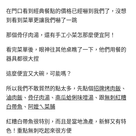
在門口看到經典餐點的價格已經嚇到我們了，沒想
到看到菜單更讓我們嚇了一跳
那個骨仔肉湯，還有手工小菜怎那麼便宜阿！
看完菜單後，眼神往其他桌瞧了一下，他們用餐的
器具都很大捏
這麼便宜又大碗，可能嗎？
所以我們不敢貿然的點太多，先點個
招牌烤肉飯
、
滷肉飯
、
骨仔肉湯
、
南瓜蛤俐味噌湯
、跟
無刺紅糟
白帶魚
、
阿嬤ㄟ菜脯
紅糟白帶魚很特別，而且是當地漁產，新鮮又有特
色！重點無刺吃起來很方便