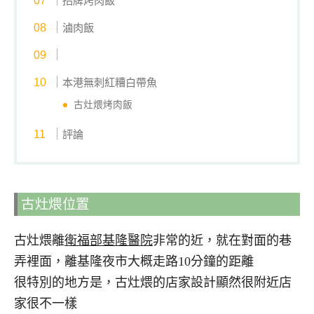
招牌烤肉飯
滷肉飯
本港無刺紅糟白帶魚
古灶煨烤肉飯
評論
古灶煨位置
古灶煨離
衛福部基隆醫院
非常的近，就在對面的巷
弄裡面，離基隆夜市大概走路10分鐘的距離
很特別的地方是，古灶煨的店家設計顯然很附近店
家很不一樣