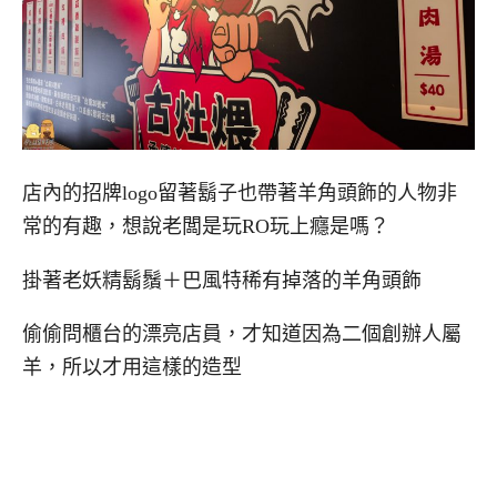
店內的招牌logo留著鬍子也帶著羊角頭飾的人物非
常的有趣，想說老闆是玩RO玩上癮是嗎？
掛著老妖精鬍鬚＋巴風特稀有掉落的羊角頭飾
偷偷問櫃台的漂亮店員，才知道因為二個創辦人屬
羊，所以才用這樣的造型