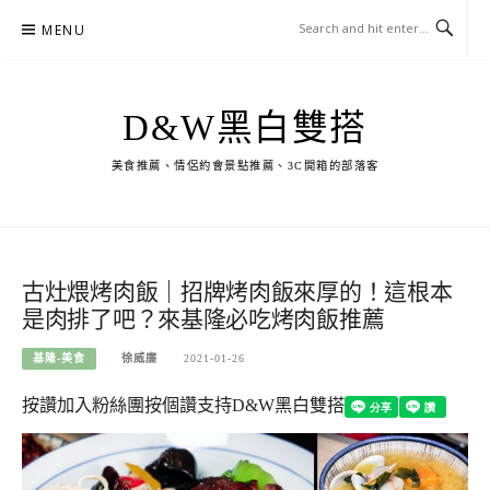
Skip
MENU
to
content
D&W黑白雙搭
美食推薦、情侶約會景點推薦、3C開箱的部落客
古灶煨烤肉飯｜招牌烤肉飯來厚的！這根本
是肉排了吧？來基隆必吃烤肉飯推薦
基隆-美食
徐威廉
2021-01-26
按讚加入粉絲團
按個讚支持D&W黑白雙搭