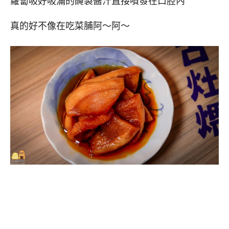
蘿蔔吸好吸滿的醃製醬汁直接噴發在口腔內
真的好不像在吃菜脯阿～阿～