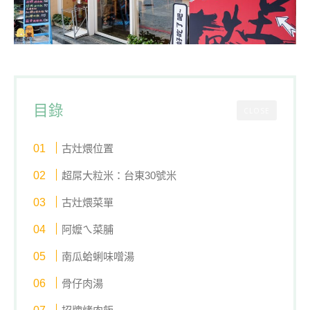
目錄
CLOSE
古灶煨位置
超屌大粒米：台東30號米
古灶煨菜單
阿嬤ㄟ菜脯
南瓜蛤蜊味噌湯
骨仔肉湯