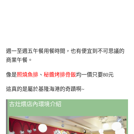
週一至週五午餐用餐時間，也有便宜到不可思議的
商業午餐。
像是
照燒魚排
、
秘醬烤排骨飯
均一價只要80元
這真的是屬於基隆海港的奇蹟啊~
古灶煨店內環境介紹