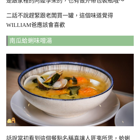
是跟家裡的阿嬤學來的，也有做外帶包裝瓶哦～
二話不說趕緊跟老闆買一罐，這個味道覺得
WILLIAM爸應該會喜歡
南瓜蛤蜊味噌湯
話說當初看到這個餐點名稱真讓人匪夷所思，蛤蜊