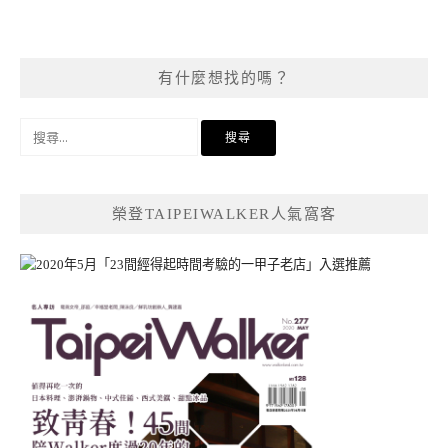
有什麼想找的嗎？
搜
尋
關
鍵
榮登TAIPEIWALKER人氣窩客
字: