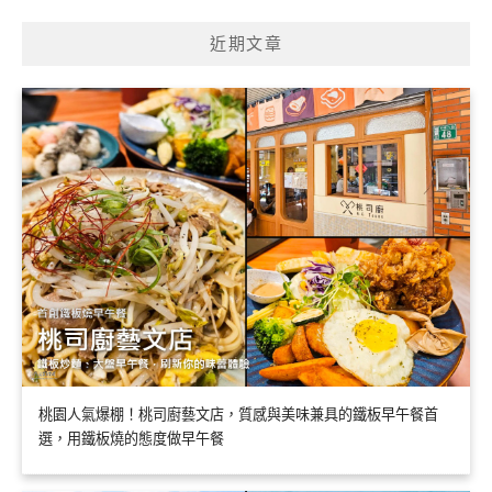
近期文章
桃園人氣爆棚！桃司廚藝文店，質感與美味兼具的鐵板早午餐首
選，用鐵板燒的態度做早午餐