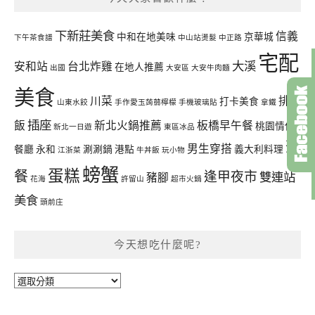
下新莊美食
信義
中和在地美味
京華城
下午茶食譜
中山站燙髮
中正路
宅配
大溪
安和站
台北炸雞
在地人推薦
出國
大安區
大安牛肉麵
美食
川菜
排骨
打卡美食
山東水餃
手作愛玉蒟蒻檸檬
手機玻璃貼
拿鐵
插座
飯
新北火鍋推薦
板橋早午餐
桃園情侶
新北一日遊
東區冰品
聚
男生穿搭
餐廳
永和
涮涮鍋
港點
義大利料理
江浙菜
牛丼飯
玩小物
螃蟹
蛋糕
餐
逢甲夜市
雙連站
豬腳
花海
許留山
超市火鍋
美食
頭前庄
今天想吃什麼呢?
今
天
想