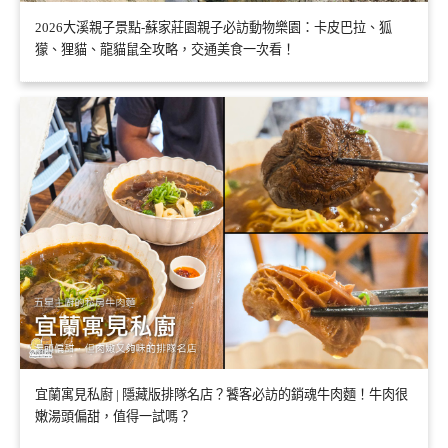
2026大溪親子景點-蘇家莊園親子必訪動物樂園：卡皮巴拉、狐
獴、狸貓、龍貓鼠全攻略，交通美食一次看！
宜蘭寓見私廚 | 隱藏版排隊名店？饕客必訪的銷魂牛肉麵！牛肉很
嫩湯頭偏甜，值得一試嗎？