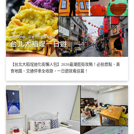
【台北大稻埕迪化街懶人包】2026最潮逛街攻略！必拍景點、美
食地圖、交通停車全收錄，一日遊就看這篇！