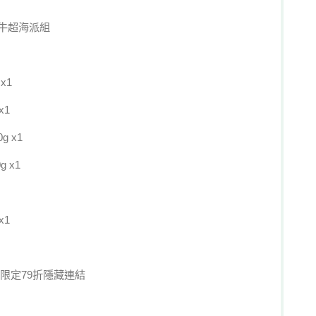
牛超海派組
x1
x1
 x1
 x1
x1
限定79折隱藏連結