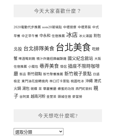
今天大家喜歡什麼？
2020電動代步推薦
note20玻璃貼
中壢按摩
中壢男裝
中式
冰店
中永和
割包
早餐
中正早午餐
住宿推薦
冰火湯圓
台北美食
台北排隊美食
北投
吃螃
國父紀念館站
蟹
啤酒喝到飽
噴汁炸雞招牌鹹酥雞
大阪
巷弄美食
插座不限時咖啡
住宿推薦
小籠包
情侶
廳
新竹親子景點
新竹甜點
新店
新竹聚餐推薦
日語
沖繩
港式
檢定
東門油花旋轉燒肉
林口打卡景點
桃園吃冰
親
火鍋
湯包
碗粿
茶
華麗餐廳
蜂蜜的功效
西門町飲料
子
越南河粉
谷阿莫
金萱茶
頭城住宿
麥當勞
今天想吃什麼呢?
今