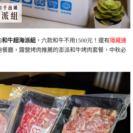
的
和牛超海派組
，六款和牛不用1500元！還有
隱藏連
跑餐廳，露營烤肉推薦的澎派和牛烤肉套餐，中秋必