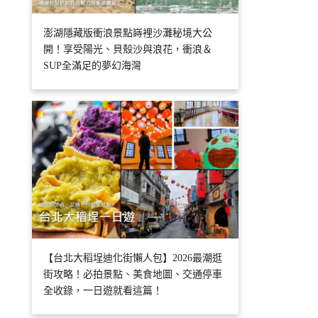
澎湖隱藏版衝浪景點嵵裡沙灘秘境大公
開！享受陽光、貝殼沙與浪花，衝浪＆
SUP全滿足的夢幻海灣
【台北大稻埕迪化街懶人包】2026最潮逛
街攻略！必拍景點、美食地圖、交通停車
全收錄，一日遊就看這篇！