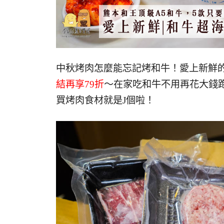
中秋烤肉怎麼能忘記烤和牛！愛上新鮮
結再享79折
～在家吃和牛不用再花大錢
買烤肉食材就是J個啦！