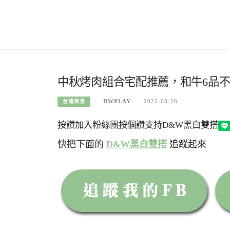
中秋烤肉組合宅配推薦，和牛6品
DWPLAY
2022-08-28
台灣美食
按讚加入粉絲團
按個讚支持D&W黑白雙搭
快把下面的
D&W黑白雙搭
追蹤起來