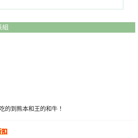
派組
是吃的到熊本和王的和牛！
折扣