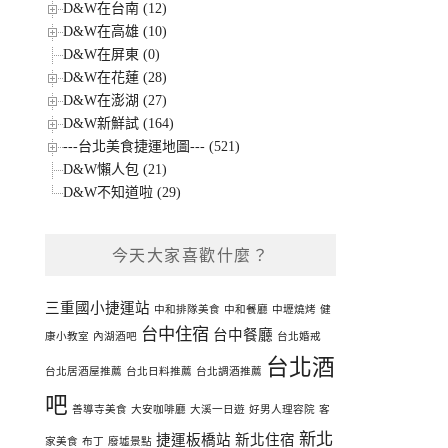
D&W在台南 (12)
D&W在高雄 (10)
D&W在屏東 (0)
D&W在花蓮 (28)
D&W在澎湖 (27)
D&W新鮮試 (164)
---台北美食捷運地圖--- (521)
D&W懶人包 (21)
D&W不知道啦 (29)
今天大家喜歡什麼？
三重國小捷運站
中和排隊美食
中和餐廳
中壢燒烤
健
台中住宿
台中餐廳
康小教室
內湖酒吧
台北婚戒
台北酒
台北居酒屋推薦
台北日料推薦
台北調酒推薦
吧
善導寺美食
大安咖啡廳
大溪一日遊
好男人理容院
客
新北
捷運板橋站
新北住宿
家美食
布丁
廢墟景點