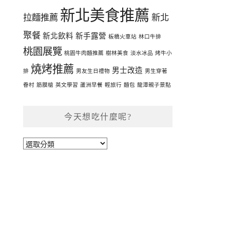
新北美食推薦
拉麵推薦
新北
聚餐
新北飲料
新手露營
板橋火車站
林口牛排
桃園展覽
桃園牛肉麵推薦
樹林美食
淡水冰品
烤牛小
燒烤推薦
男士改造
排
男友生日禮物
男生穿著
眷村
筋膜槍
英文學習
蘆洲早餐
輕旅行
麵包
龍潭親子景點
今天想吃什麼呢?
今
天
想
吃
什
麼
呢?