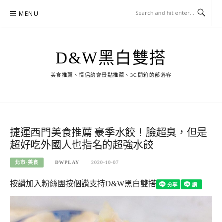
Skip
MENU
to
content
D&W黑白雙搭
美食推薦、情侶約會景點推薦、3C開箱的部落客
捷運西門美食推薦 豪季水餃！臉超臭，但是
超好吃外國人也指名的超強水餃
北市-美食
DWPLAY
2020-10-07
按讚加入粉絲團
按個讚支持D&W黑白雙搭