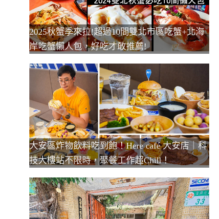
2025秋蟹季來拉!超過10間雙北市區吃蟹+北海
岸吃蟹懶人包，好吃才敢推薦!
大安區炸物飲料吃到飽！Here café 大安店｜科
技大樓站不限時，聚餐工作超Chill！