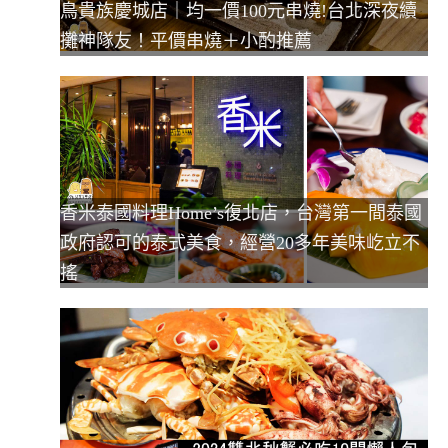
鳥貴族慶城店｜均一價100元串燒!台北深夜續
攤神隊友！平價串燒＋小酌推薦
香米泰國料理Home’s復北店，台灣第一間泰國
政府認可的泰式美食，經營20多年美味屹立不
搖