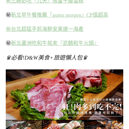
㊙三峽必吃『九天』限量千層蛋糕
㊙
新北早午餐推薦『guten morgen』CP值超高
㊙台北超猛手抓海鮮安東建一海產
㊙
新北蘆洲吃和牛就來『武鶴和牛火鍋』
♛必看!D&W美食+旅遊懶人包♛