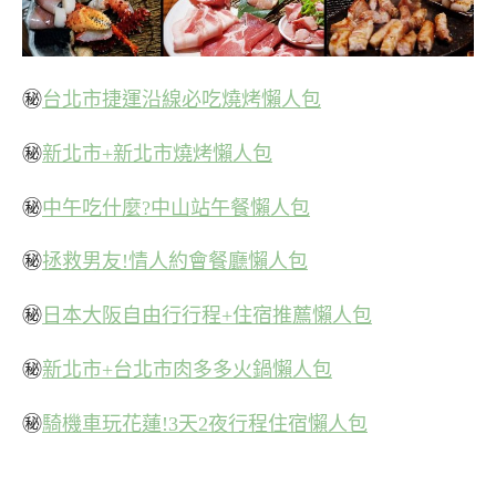
㊙
台北市捷運沿線必吃燒烤懶人包
㊙
新北市+新北市燒烤懶人包
㊙
中午吃什麼?中山站午餐懶人包
㊙
拯救男友!情人約會餐廳懶人包
㊙
日本大阪自由行行程+住宿推薦懶人包
㊙
新北市+台北市肉多多火鍋懶人包
㊙
騎機車玩花蓮!3天2夜行程住宿懶人包