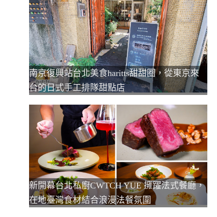
南京復興站台北美食haritts甜甜圈，從東京來
台的日式手工排隊甜點店
新開幕台北私廚CWTCH YUE 擁躍法式餐廳，
在地臺灣食材結合浪漫法餐氛圍