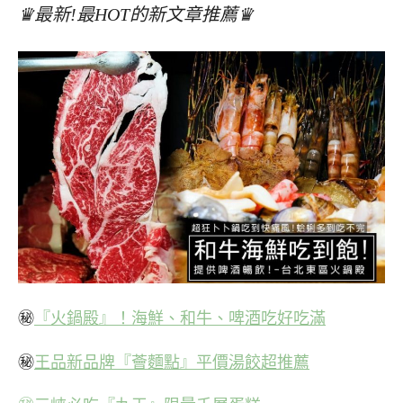
♛最新!最HOT的新文章推薦♛
㊙
『火鍋殿』！海鮮、和牛、啤酒吃好吃滿
㊙
王品新品牌『薈麵點』平價湯餃超推薦