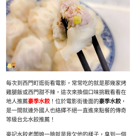
每次到西門町逛街看電影，常常吃的就是那幾家烤
雞腿飯或西門甜不辣，這次來換個口味挑戰看看在
地人推薦
豪季水餃
！位於電影街後面的
豪季水餃
，
是一間就連外國人也絡繹不絕一直進來點餐的傳奇
等級台北水餃推薦！
豪記水餃老闆娘一臉就是我欠他的樣子，臭到一個