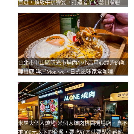
首選，頂級牛排饗宴，打造奢華紀念日體驗
台北市中山區晴光市場內小小店用心經營的咖
哩餐廳 哞屋Mon wo，日式風味家常咖哩
米炭火個人燒烤-米個人燒肉桃園機場店，真不
推300元以下的套餐，要吃好肉就要點冷藏熟