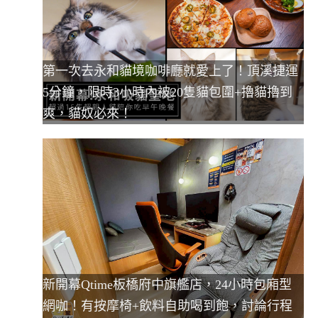
第一次去永和貓境咖啡廳就愛上了！頂溪捷運
5分鐘，限時3小時內被20隻貓包圍+擼貓擼到
爽，貓奴必來！
新開幕Qtime板橋府中旗艦店，24小時包廂型
網咖！有按摩椅+飲料自助喝到飽，討論行程