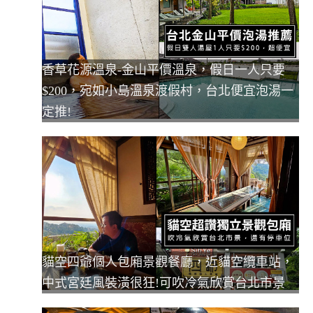
香草花源溫泉-金山平價溫泉，假日一人只要
$200，宛如小島溫泉渡假村，台北便宜泡湯一
定推!
貓空四爺個人包廂景觀餐廳，近貓空纜車站，
中式宮廷風裝潢很狂!可吹冷氣欣賞台北市景