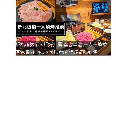
板橋超猛單人燒烤推薦-雲霧翩翩 一人一爐還
有免費NETFLIX可以看!雞湯還能喝到飽