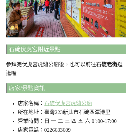
石碇伏虎宮附近景點
參拜完伏虎宮虎爺公廟後，也可以前往
石碇老街
逛
逛喔
店家/景點資訊
店家名稱：
石碇伏虎宮虎爺公廟
所在地址：臺灣223新北市石碇區潭邊里
營業時間：日 一 二 三 四 五 六 0˙:00-17:00
店家電話：0226633609