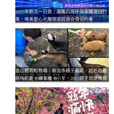
2025年新北一日遊｜基隆八斗子深澳鐵道自行
車，唯美愛心光雕隧道超適合情侶約會
金山鹿羽松牧場｜新北市親子農場，超近距離
餵梅花鹿、綿羊豬、小羊，2025親子旅遊推薦