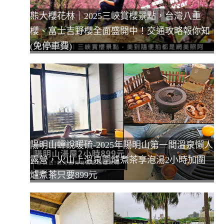
熊大櫻花林｜2025三峽賞櫻景點，台灣八重
櫻、富士吉野櫻全面盛開中！交通攻略報你知
(免停車費)
陽明山蟬說暖硫-2025年陽明山第一間溫泉懶人
露營，火山上溫泉圍爐煮茶享泡湯2小時加圍
爐煮茶只要899元