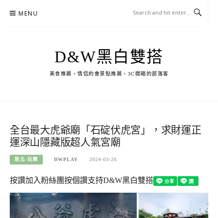
Skip
MENU
to
content
D&W黑白雙搭
美食推薦、情侶約會景點推薦、3C開箱的部落客
全台最大虎爺廟「石碇伏虎宮」，求財運正
運深山隱藏版超人氣宮廟
新北-玩樂
DWPLAY
2024-03-26
按讚加入粉絲團
按個讚支持D&W黑白雙搭