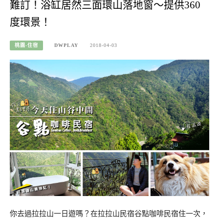
難訂！浴缸居然三面環山落地窗～提供360
度環景！
桃園-住宿
DWPLAY
2018-04-03
你去過拉拉山一日遊嗎？在拉拉山民宿谷點咖啡民宿住一次，