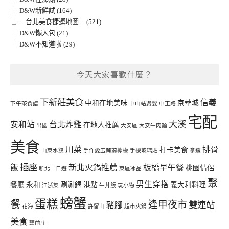
D&W新鮮試 (164)
---台北美食捷運地圖--- (521)
D&W懶人包 (21)
D&W不知道啦 (29)
今天大家喜歡什麼？
下新莊美食
信義
中和在地美味
京華城
下午茶食譜
中山站燙髮
中正路
宅配
大溪
安和站
台北炸雞
在地人推薦
出國
大安區
大安牛肉麵
美食
川菜
排骨
打卡美食
山東水餃
手作愛玉蒟蒻檸檬
手機玻璃貼
拿鐵
插座
飯
新北火鍋推薦
板橋早午餐
桃園情侶
新北一日遊
東區冰品
聚
男生穿搭
餐廳
永和
涮涮鍋
港點
義大利料理
江浙菜
牛丼飯
玩小物
螃蟹
蛋糕
餐
逢甲夜市
雙連站
豬腳
花海
許留山
超市火鍋
美食
頭前庄