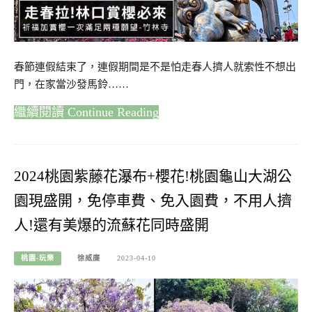
春節連假結束了，連假期間是不是怕走春人擠人就索性不想出
門，在家當沙發馬鈴……
Continue Reading
2024桃園紫藤花瀑布+櫻花!桃園龜山大湖公
園現盛開，免停車費、免入園費，不用人擠
人!還有美爆的流蘇花同時盛開
桃園-玩樂
徐威廉
2023-04-10