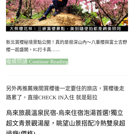
新北賞櫻秘境景點公開！真的是很深山內～八重櫻與富士吉野
櫻一起盛開，IG打卡真……
Continue Reading
另外再推薦幾間賞櫻後一定要住的旅店，賞櫻後走
路累了，直接CHECK IN入住 就是鬆拉
烏來旅晨溫泉民宿-烏來住宿泡湯首選!獨立
超文青景觀湯屋，眺望山景搭配冷熱雙泉超
過癮(價格)