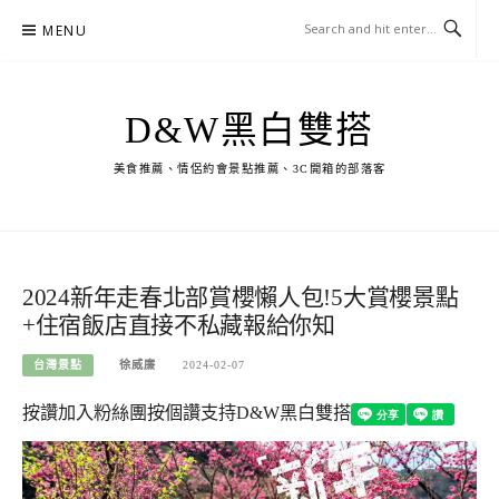
Skip
MENU
to
content
D&W黑白雙搭
美食推薦、情侶約會景點推薦、3C開箱的部落客
2024新年走春北部賞櫻懶人包!5大賞櫻景點
+住宿飯店直接不私藏報給你知
台灣景點
徐威廉
2024-02-07
按讚加入粉絲團
按個讚支持D&W黑白雙搭