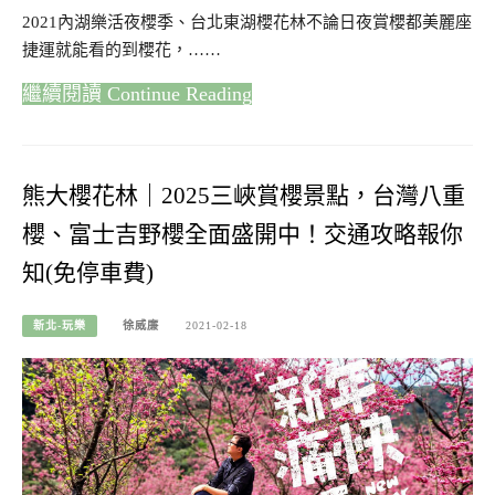
2021內湖樂活夜櫻季、台北東湖櫻花林不論日夜賞櫻都美麗座
捷運就能看的到櫻花，……
Continue Reading
熊大櫻花林｜2025三峽賞櫻景點，台灣八重
櫻、富士吉野櫻全面盛開中！交通攻略報你
知(免停車費)
新北-玩樂
徐威廉
2021-02-18