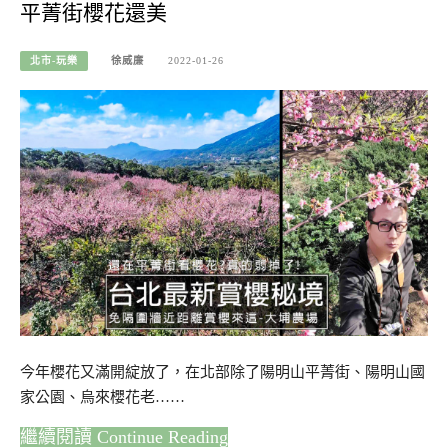
平菁街櫻花還美
北市-玩樂
徐威廉
2022-01-26
今年櫻花又滿開綻放了，在北部除了陽明山平菁街、陽明山國
家公園、烏來櫻花老……
Continue Reading