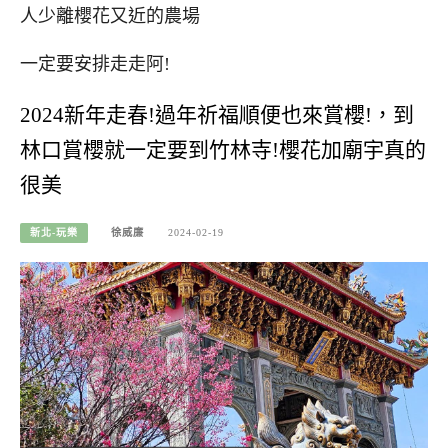
人少離櫻花又近的農場
一定要安排走走阿!
2024新年走春!過年祈福順便也來賞櫻!，到
林口賞櫻就一定要到竹林寺!櫻花加廟宇真的
很美
新北-玩樂
徐威廉
2024-02-19