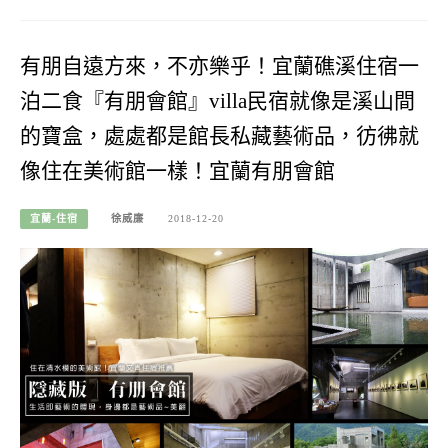
有朋自遠方來，不亦樂乎！宜蘭礁溪住宿一
泊二食『有朋會館』villa民宿就像是溪山間
的寶盒，處處都是館長私藏藝術品，彷彿就
像住在美術館一樣！宜蘭有朋會館
宜蘭-住宿
徐威廉
2018-12-20