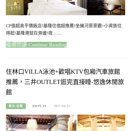
CP值超高平價飯店!基隆住宿超推薦!坐擁河景景觀~小資族住
得起!基隆港就在旁邊!夜……
Continue Reading
住林口VILLA泳池+歡唱KTV包廂汽車旅館
推薦，三井OUTLET逛完直接睡-悠逸休閒旅
館
新北-住宿
DWPLAY
2017-04-21