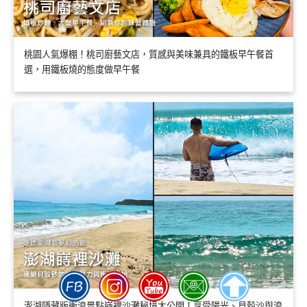
桃園人氣爆棚！桃司廚藝文店，質感與美味兼具的鐵板早午餐首
選，用鐵板燒的態度做早午餐
澎湖隱藏版衝浪景點嵵裡沙灘秘境大公開！享受陽光、貝殼沙與浪