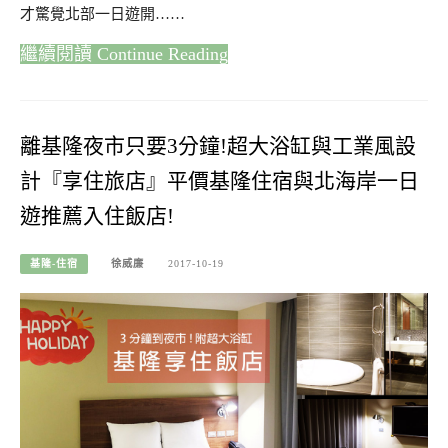
才驚覺北部一日遊開……
Continue Reading
離基隆夜市只要3分鐘!超大浴缸與工業風設
計『享住旅店』平價基隆住宿與北海岸一日
遊推薦入住飯店!
基隆-住宿
徐威廉
2017-10-19