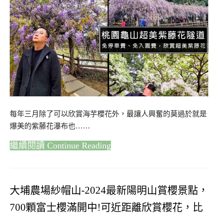
每年三月除了可以欣賞海芋櫻花外，最讓人興奮的莫過於就是
爆美的紫藤花瀑布也……
Continue Reading
大埔農場紗帽山-2024最新陽明山賞櫻景點，
700顆富士櫻滿開中!可近距離欣賞櫻花，比