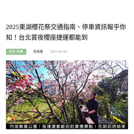
2025東湖櫻花祭交通指南、停車資訊報乎你
知！台北賞夜櫻座捷運都能到
北市-玩樂
徐威廉
2021-02-24