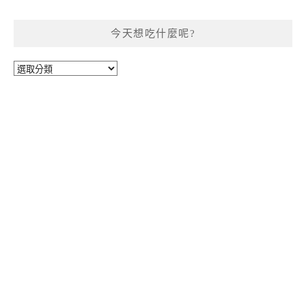
今天想吃什麼呢?
今
天
想
吃
什
麼
呢?