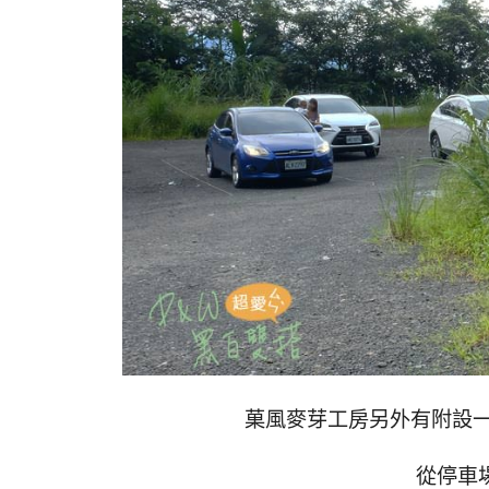
菓風麥芽工房另外有附設
從停車