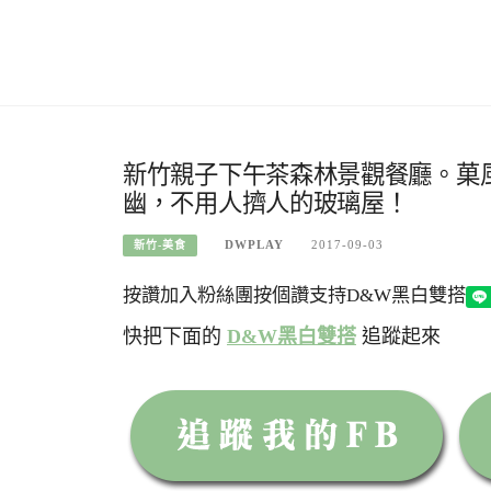
新竹親子下午茶森林景觀餐廳。菓
幽，不用人擠人的玻璃屋！
DWPLAY
2017-09-03
新竹-美食
按讚加入粉絲團
按個讚支持D&W黑白雙搭
快把下面的
D&W黑白雙搭
追蹤起來