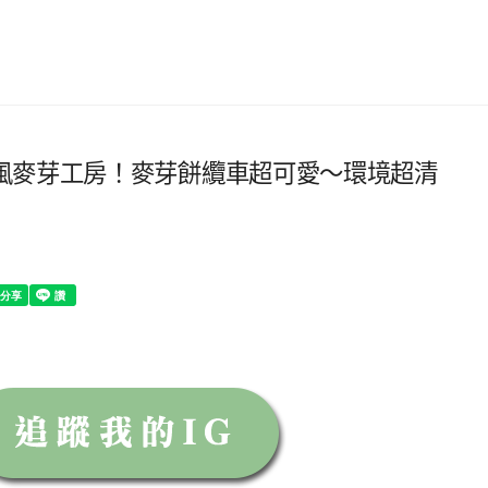
風麥芽工房！麥芽餅纜車超可愛～環境超清