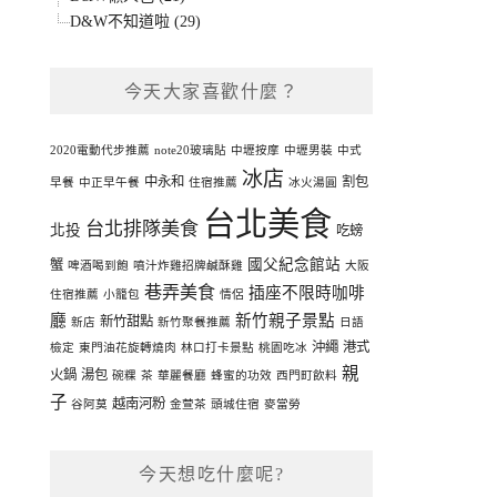
D&W不知道啦 (29)
今天大家喜歡什麼？
2020電動代步推薦
note20玻璃貼
中壢按摩
中壢男裝
中式
冰店
中永和
割包
早餐
中正早午餐
住宿推薦
冰火湯圓
台北美食
台北排隊美食
北投
吃螃
國父紀念館站
蟹
啤酒喝到飽
噴汁炸雞招牌鹹酥雞
大阪
巷弄美食
插座不限時咖啡
住宿推薦
小籠包
情侶
廳
新竹親子景點
新竹甜點
新店
新竹聚餐推薦
日語
沖繩
港式
檢定
東門油花旋轉燒肉
林口打卡景點
桃園吃冰
親
火鍋
湯包
碗粿
茶
華麗餐廳
蜂蜜的功效
西門町飲料
子
越南河粉
谷阿莫
金萱茶
頭城住宿
麥當勞
今天想吃什麼呢?