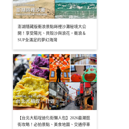
澎湖隱藏版衝浪景點嵵裡沙灘秘境大公
開！享受陽光、貝殼沙與浪花，衝浪＆
SUP全滿足的夢幻海灣
【台北大稻埕迪化街懶人包】2026最潮逛
街攻略！必拍景點、美食地圖、交通停車