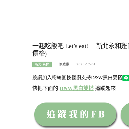
一起吃飯吧 Let’s eat! ｜新
價格)
徐威廉
2020-12-04
新北-美食
按讚加入粉絲團
按個讚支持D&W黑白雙搭
快把下面的
D&W黑白雙搭
追蹤起來