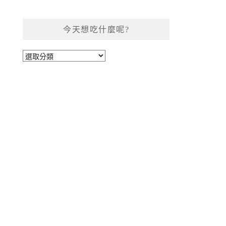
今天想吃什麼呢?
今
天
想
吃
什
麼
呢?