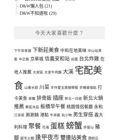
D&W懶人包 (21)
D&W不知道啦 (29)
今天大家喜歡什麼？
下新莊美食
中和在地美味
下午茶食譜
中山站燙
信義安和站
台北炸雞
京華城
在
髮
中正路
出國
宅配美
大溪
地人推薦
大安區
大安牛肉麵
食
川菜
打
山東水餃
手作愛玉蒟蒻檸檬
手機玻璃貼
插座
排骨飯
新北火鍋
卡美食
拿鐵
新北一日遊
推薦
板橋早午餐
桃園情侶餐廳
永和
東區冰品
男生穿搭
涮涮鍋
港點
義大
江浙菜
牛丼飯
玩小物
螃蟹
蛋糕
聚餐
豬
利料理
花海
許留山
逢甲夜市
雙連站美食
腳
超市火鍋
頭前庄