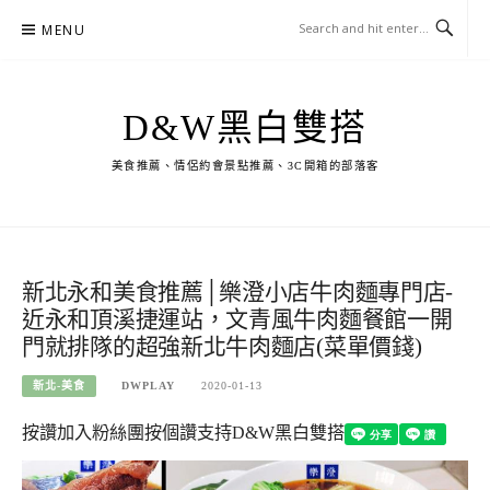
Skip
MENU
to
content
D&W黑白雙搭
美食推薦、情侶約會景點推薦、3C開箱的部落客
新北永和美食推薦│樂澄小店牛肉麵專門店-
近永和頂溪捷運站，文青風牛肉麵餐館一開
門就排隊的超強新北牛肉麵店(菜單價錢)
新北-美食
DWPLAY
2020-01-13
按讚加入粉絲團
按個讚支持D&W黑白雙搭