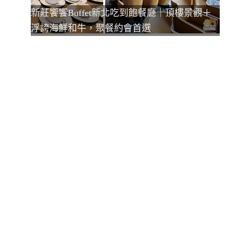
新莊饗饗Buffet新北吃到飽餐廳｜頂樓景觀＋
浮誇海鮮和牛，聚餐約會首選