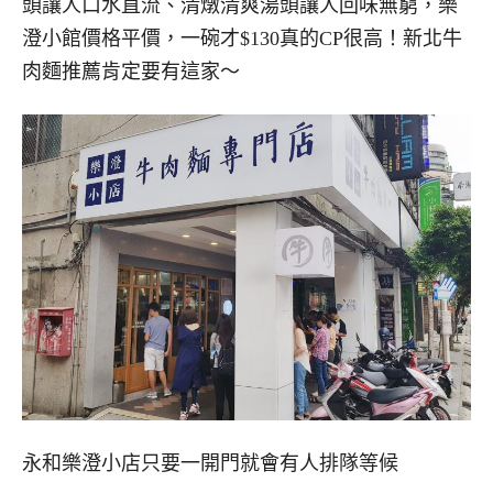
頭讓人口水直流、清燉清爽湯頭讓人回味無窮，樂
澄小館價格平價，一碗才$130真的CP很高！新北牛
肉麵推薦肯定要有這家～
永和樂澄小店只要一開門就會有人排隊等候