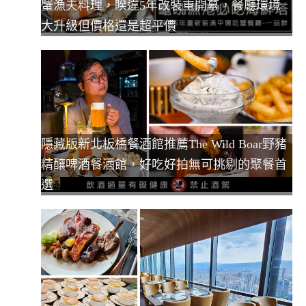
蟹漁夫料理，睽違5年改裝重開幕，餐廳環境
大升級但價格還是超平價
隱藏版新北板橋餐酒館推薦The Wild Boar野豬
精釀啤酒餐酒館，好吃好拍無可挑剔的聚餐首
選