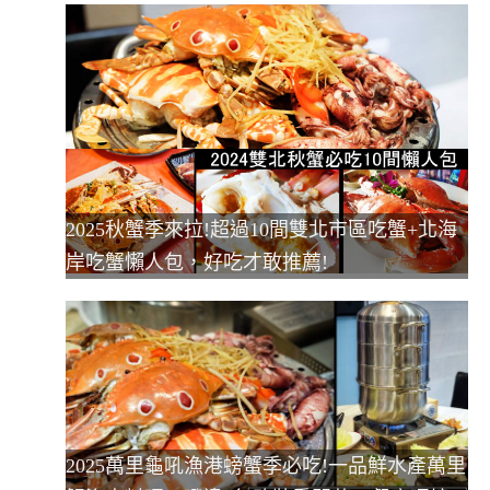
2025秋蟹季來拉!超過10間雙北市區吃蟹+北海
岸吃蟹懶人包，好吃才敢推薦!
2025萬里龜吼漁港螃蟹季必吃!一品鮮水產萬里