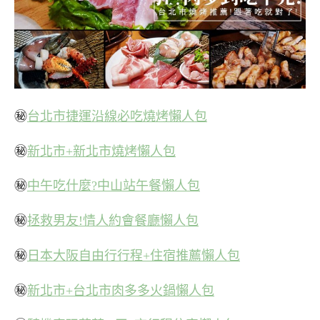
㊙
台北市捷運沿線必吃燒烤懶人包
㊙
新北市+新北市燒烤懶人包
㊙
中午吃什麼?中山站午餐懶人包
㊙
拯救男友!情人約會餐廳懶人包
㊙
日本大阪自由行行程+住宿推薦懶人包
㊙
新北市+台北市肉多多火鍋懶人包