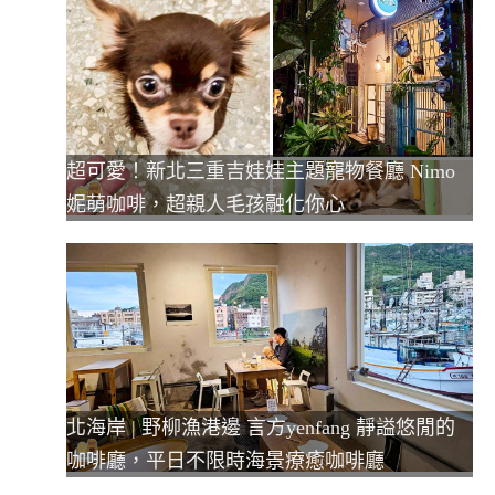
超可愛！新北三重吉娃娃主題寵物餐廳 Nimo
妮萌咖啡，超親人毛孩融化你心
北海岸 | 野柳漁港邊 言方yenfang 靜謚悠閒的
咖啡廳，平日不限時海景療癒咖啡廳