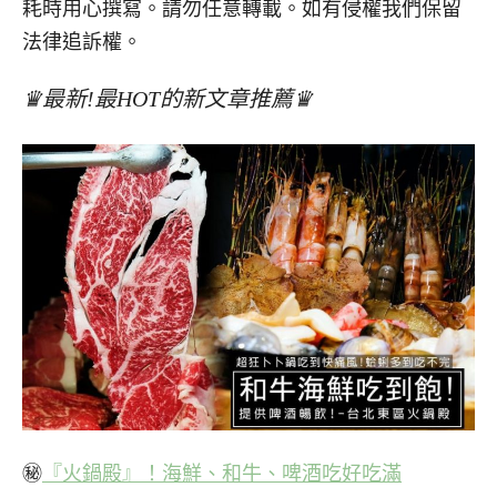
耗時用心撰寫。請勿任意轉載。如有侵權我們保留
法律追訴權。
♛最新!最HOT的新文章推薦♛
㊙
『火鍋殿』！海鮮、和牛、啤酒吃好吃滿