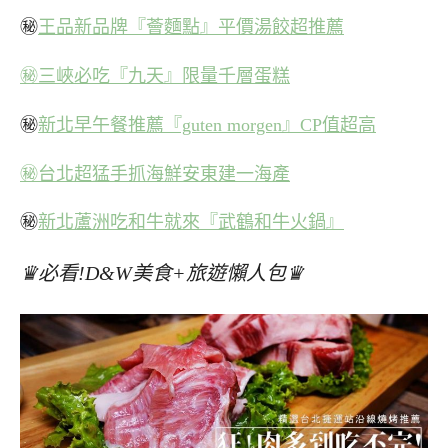
㊙
王品新品牌『薈麵點』平價湯餃超推薦
㊙三峽必吃『九天』限量千層蛋糕
㊙
新北早午餐推薦『guten morgen』CP值超高
㊙台北超猛手抓海鮮安東建一海產
㊙
新北蘆洲吃和牛就來『武鶴和牛火鍋』
♛必看!D&W美食+旅遊懶人包♛