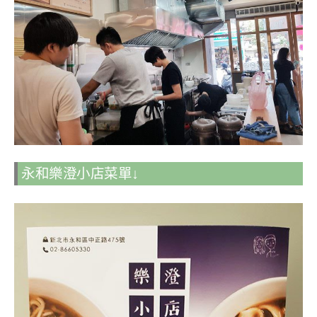
永和樂澄小店菜單↓