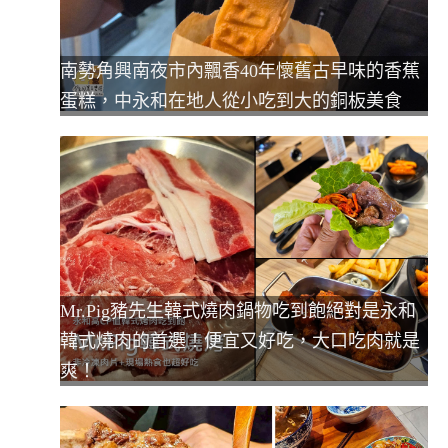
南勢角興南夜市內飄香40年懷舊古早味的香蕉
蛋糕，中永和在地人從小吃到大的銅板美食
Mr.Pig豬先生韓式燒肉鍋物吃到飽絕對是永和
韓式燒肉的首選！便宜又好吃，大口吃肉就是
爽！