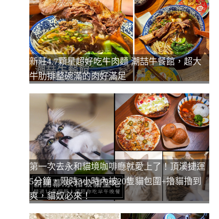
新莊4.7顆星超好吃牛肉麵 潮喆牛餐館，超大
牛肋排整碗滿的肉好滿足
第一次去永和貓境咖啡廳就愛上了！頂溪捷運
5分鐘，限時3小時內被20隻貓包圍+擼貓擼到
爽，貓奴必來！