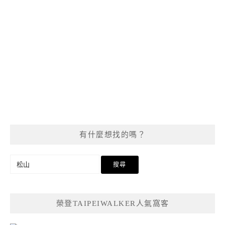
有什麼想找的嗎？
搜
尋
關
鍵
榮登TAIPEIWALKER人氣窩客
字: