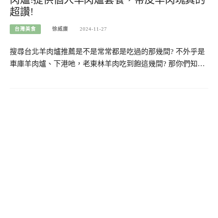
超讚!
台灣美食
徐威廉
2024-11-27
搜尋台北羊肉爐推薦是不是常常都是吃過的那幾間? 不外乎是
車庫羊肉爐、下港吔，老東林羊肉吃到飽這幾間? 那你們知…