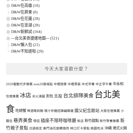
D&W在高雄 (10)
D&W在屏東 (0)
D&W在花蓮 (28)
D&W在澎湖 (28)
D&W新鮮試 (164)
---台北美食捷運地圖--- (521)
D&W懶人包 (21)
D&W不知道啦 (29)
今天大家喜歡什麼？
中永和
2020電動代步推薦
note20玻璃貼
中壢按摩
中壢男裝
中式早餐
中正早午餐
台北美
冰店
台北排隊美食
北投
割包
住宿推薦
冰火湯圓
食
國父紀念館站
吃螃蟹
啤酒喝到飽
噴汁炸雞招牌鹹酥雞
大阪住宿推薦
小
巷弄美食
插座不限時咖啡廳
新
新竹甜點
籠包
情侶
新店
新竹聚餐推薦
竹親子景點
沖繩
港式火鍋
日語檢定
東門油花旋轉燒肉
林口打卡景點
桃園吃冰