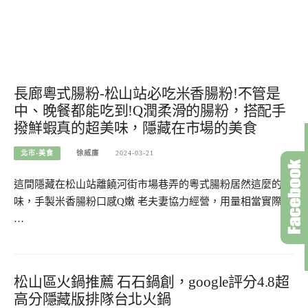
長廊粵式腸粉-松山站必吃米香腸粉!不管是
中、晚餐都能吃到!Q潤柔滑的腸粉，搭配手
撥鮮蝦真的超美味，隱藏在市場的美食
北市-美食
徐威廉
2024-03-21
這間隱藏在松山站離饒河街市場巷弄的粵式腸粉居然這麼的美
味，手製米香腸粉口感Q嫩 老夫妻協力經營，用量相當實際，
…
松山區火鍋推薦 石石鍋創，google評分4.8超
高分隱藏版排隊台北火鍋