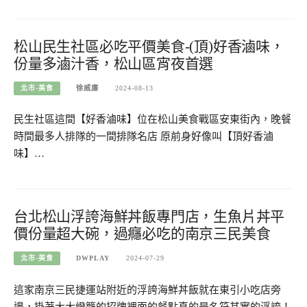
松山民生社區必吃平價美食-(頂)好香滷味，
份量多滷汁香，松山區宵夜首選
北市-美食
徐威廉
2024-08-13
民生社區這間【好香滷味】位在松山美食戰區安東街內，晚餐
時間最多人排隊的一間排隊名店 原前身好像叫【頂好香滷
味】…
台北松山浮誇海鮮丼飯專門店，生魚片丼平
價份量超大碗，過癮必吃的南京三民美食
北市-美食
DWPLAY
2024-07-29
這家南京三民捷運站附近的浮誇海鮮丼飯就在東引小吃店旁
邊，掛著大大燈籠的招牌裡面的餐點真的是名符其實的浮誇！