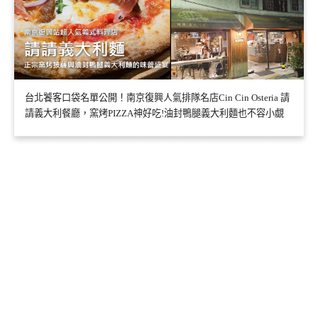
台北饕客口袋名單公開！南京復興人氣排隊名店Cin Cin Osteria 請
請義大利餐廳，窯烤PIZZA神好吃!油封鴨腿義大利麵也不容小覷