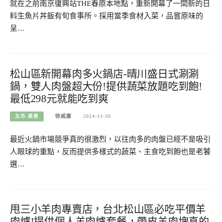
就在之前南京復興站THE春原本地點，重新開幕了一間新的日
料生魚片丼飯有旬食事所。採用當季食材入菜，品嘗原味的
呈…
松山區新開幕肉多火鍋店-晴川盛日式涮涮
鍋，雙人肉盤超大份!提供蔬菜放題吃到飽!
最低298元就能吃到爽
北市-美食
徐威廉
2024-11-30
最近火鍋市場競爭真的很激烈，以往肉多的肉盤已經不是吸引
人眼球的重點，反而提供多樣式的蔬菜、主食吃到飽也是老饕
選…
甩三小羊肉專賣店，台北松山區必吃平價羊
肉爐!提供個人羊肉爐套餐，帶皮羊肉塊真的