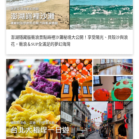
澎湖隱藏版衝浪景點嵵裡沙灘秘境大公開！享受陽光、貝殼沙與浪
花，衝浪＆SUP全滿足的夢幻海灣