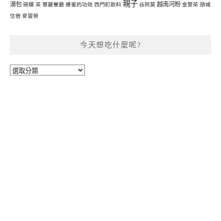
親子
湯包
越南河粉
碗粿
茶
華麗餐廳
蜂蜜的功效
西門町飲料
谷阿莫
金萱茶
頭城
住宿
麥當勞
今天想吃什麼呢?
今
天
想
吃
什
麼
呢?