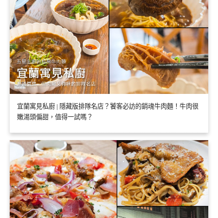
宜蘭寓見私廚 | 隱藏版排隊名店？饕客必訪的銷魂牛肉麵！牛肉很
嫩湯頭偏甜，值得一試嗎？